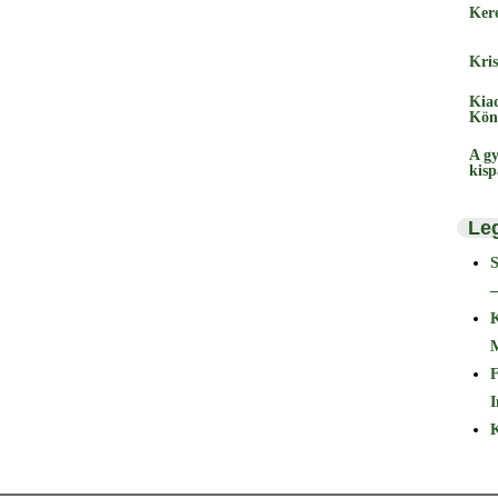
Ker
Kris
Kia
Kön
A gy
kis
Le
–
F
I
K