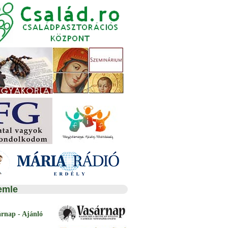
emle
árnap - Ajánló