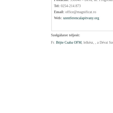
Tel:
0254-214.873
Email:
office@magnificat.ro
Web:
szentferencalapitvany.org
Szolgálatot teljesít:
Fr.
Böjte Csaba OFM
, lelkész
, , a Dévai S