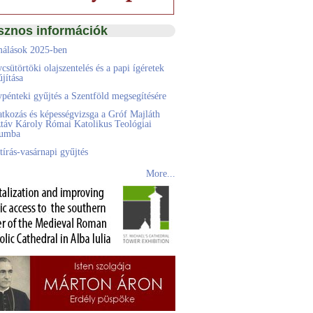
sznos információk
álások 2025-ben
csütörtöki olajszentelés és a papi ígéretek
jítása
pénteki gyűjtés a Szentföld megsegítésére
atkozás és képességvizsga a Gróf Majláth
táv Károly Római Katolikus Teológiai
eumba
tírás-vasárnapi gyűjtés
More...