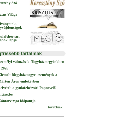
esztény Szó
ztus Világa
dványaink,
yvújdonságok
ulafehérvári
papok lapja
gfrissebb tartalmak
Személyi változások főegyházmegyénkben
 2026
Kiemelt főegyházmegyei események a
Márton Áron emlékévben
elvételi a gyulafehérvári Papnevelő
ntézetbe
ántorvizsga időpontja
továbbiak...