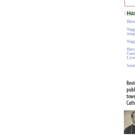
Ha
Bérm
Nagy
megú
Nagy
Beir
Gusz
Líc
Szen