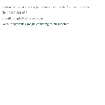
Postacím:
525400 – Târgu Secuiesc, str. Kanta 23., jud. Covasna
Tel:
0267-361.957
Email:
nmg1680@yahoo.com
Web:
https://sites.google.com/nmg.ro/nmgro/start