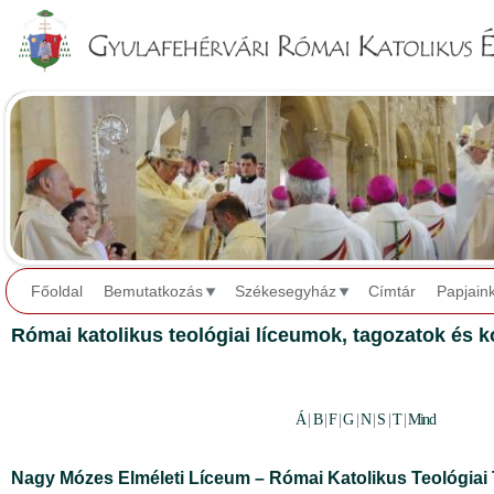
Jump to navigation
Főoldal
Bemutatkozás
Székesegyház
Címtár
Papjain
Római katolikus teológiai líceumok, tagozatok és 
Á
|
B
|
F
|
G
|
N
|
S
|
T
|
Mind
Nagy Mózes Elméleti Líceum – Római Katolikus Teológiai