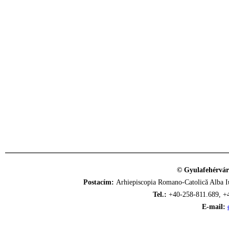
© Gyulafehérvár
Postacím:
Arhiepiscopia Romano-Catolică Alba Iu
Tel.:
+40-258-811.689, +
E-mail: