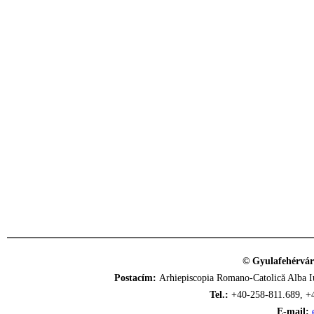
© Gyulafehérvár
Postacím:
Arhiepiscopia Romano-Catolică Alba Iu
Tel.:
+40-258-811.689, +
E-mail: