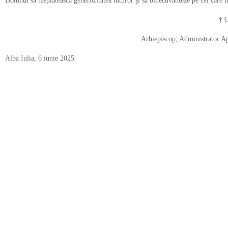
Domnul să răsplătească generozitatea tuturor și să binecuvânteze pe cei care î
† Grigor
Arhiepiscop, Administrator Apostolic al ar
Alba Iulia, 6 iunie 2025