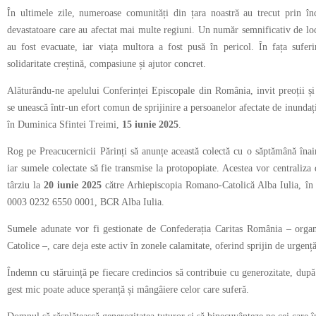
În ultimele zile, numeroase comunități din țara noastră au trecut prin înc
devastatoare care au afectat mai multe regiuni. Un număr semnificativ de loc
au fost evacuate, iar viața multora a fost pusă în pericol. În fața sufer
solidaritate creștină, compasiune și ajutor concret.
Alăturându-ne apelului Conferinței Episcopale din România, invit preoții și 
se unească într-un efort comun de sprijinire a persoanelor afectate de inundați
în Duminica Sfintei Treimi,
15 iunie 2025
.
Rog pe Preacucernicii Părinți să anunțe această colectă cu o săptămână înain
iar sumele colectate să fie transmise la protopopiate. Acestea vor centraliza d
târziu la
20 iunie 2025
către Arhiepiscopia Romano-Catolică Alba Iulia, 
0003 0232 6550 0001, BCR Alba Iulia.
Sumele adunate vor fi gestionate de Confederația Caritas România – organis
Catolice –, care deja este activ în zonele calamitate, oferind sprijin de urgenț
Îndemn cu stăruință pe fiecare credincios să contribuie cu generozitate, după p
gest mic poate aduce speranță și mângâiere celor care suferă.