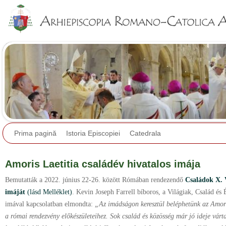
Jump to navigation
Prima pagină
Istoria Episcopiei
Catedrala
Amoris Laetitia családév hivatalos imája
Bemutatták a 2022. június 22-26. között Rómában rendezendő
Családok X. 
imáját
(lásd Melléklet)
. Kevin Joseph Farrell bíboros, a Világiak, Család és 
imával kapcsolatban elmondta:
„Az imádságon keresztül beléphetünk az Amori
a római rendezvény előkészületeihez. Sok család és közösség már jó ideje vár