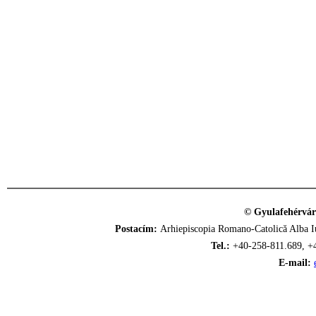
© Gyulafehérvár
Postacím:
Arhiepiscopia Romano-Catolică Alba Iu
Tel.:
+40-258-811.689, +
E-mail: