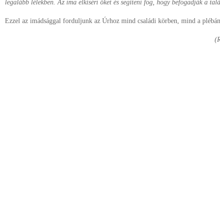
legalább lélekben. Az ima elkíséri őket és segíteni fog, hogy befogadják a tal
Ezzel az imádsággal forduljunk az Úrhoz mind családi körben, mind a plébán
(R