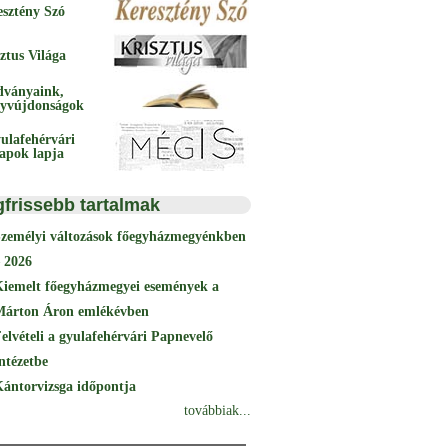
esztény Szó
ztus Világa
dványaink,
yvújdonságok
ulafehérvári
papok lapja
gfrissebb tartalmak
Személyi változások főegyházmegyénkben
 2026
Kiemelt főegyházmegyei események a
Márton Áron emlékévben
elvételi a gyulafehérvári Papnevelő
ntézetbe
ántorvizsga időpontja
továbbiak...