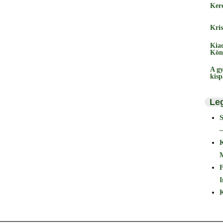
Ker
Kris
Kia
Kön
A gy
kis
Le
–
F
I
K