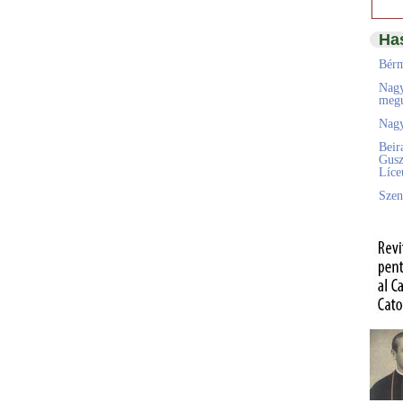
Ha
Bérm
Nagy
megú
Nagy
Beir
Gusz
Líc
Szen