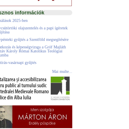
sznos információk
álások 2025-ben
csütörtöki olajszentelés és a papi ígéretek
jítása
pénteki gyűjtés a Szentföld megsegítésére
atkozás és képességvizsga a Gróf Majláth
táv Károly Római Katolikus Teológiai
eumba
tírás-vasárnapi gyűjtés
Mai multe...