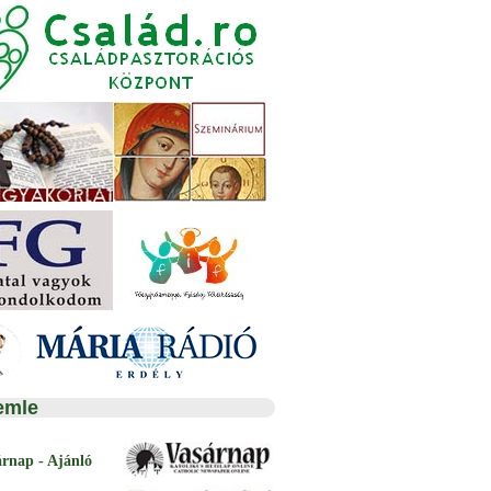
emle
árnap - Ajánló