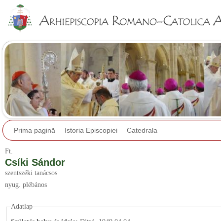
Jump to navigation
Prima pagină
Istoria Episcopiei
Catedrala
Ft.
Csíki Sándor
szentszéki tanácsos
nyug. plébános
Adatlap