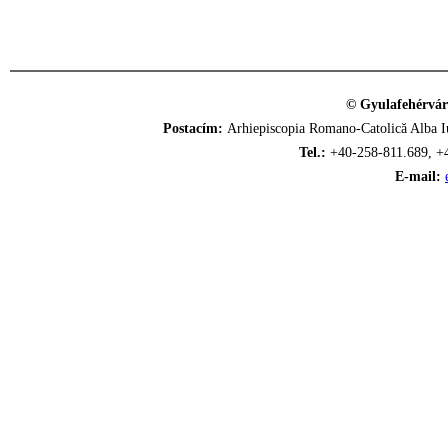
© Gyulafehérvár
Postacím:
Arhiepiscopia Romano-Catolică Alba Iu
Tel.:
+40-258-811.689, +
E-mail: