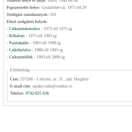
Születés helye és ideje:
Ditró, 1949.04.04
Papszentelés helye:
Gyulafehérvár, 1973.04.29
Teológiai tanulmányok:
SIS
Előző szolgálati helyek:
-
Csíkszentdomokos
-
1973
-től
1975
-ig
-
Kőhalom
-
1975
-től
1983
-ig
-
Pusztakalán
-
1983
-től
1988
-ig
-
Csíkdánfalva
-
1988
-től
1993
-ig
-
Csíkszentlélek
-
1993
-től
2009
-ig
Elérhetőség
Cím:
537268 – Leliceni, nr. 31., jud. Harghita
E-mail cím:
sandor.csiki@romkat.ro
Telefon:
0742-825.636