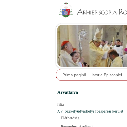
Prima pagină
Istoria Episcopiei
Árvátfalva
filia
XV. Székelyudvarhelyi főesperesi kerület
Elérhetőség
Postacím:
Arvățeni