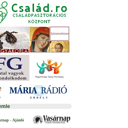
emle
árnap - Ajánló