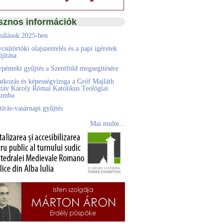
sznos információk
álások 2025-ben
csütörtöki olajszentelés és a papi ígéretek
jítása
pénteki gyűjtés a Szentföld megsegítésére
atkozás és képességvizsga a Gróf Majláth
táv Károly Római Katolikus Teológiai
eumba
tírás-vasárnapi gyűjtés
Mai multe...