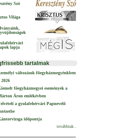
esztény Szó
ztus Világa
dványaink,
yvújdonságok
ulafehérvári
papok lapja
gfrissebb tartalmak
Személyi változások főegyházmegyénkben
 2026
Kiemelt főegyházmegyei események a
Márton Áron emlékévben
elvételi a gyulafehérvári Papnevelő
ntézetbe
ántorvizsga időpontja
továbbiak...