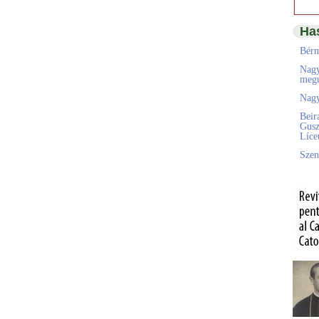
Ha
Bérm
Nagy
megú
Nagy
Beir
Gusz
Líc
Szen