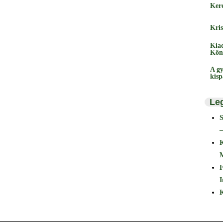
Ker
Kris
Kia
Kön
A gy
kis
Le
–
F
I
K