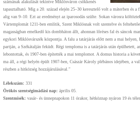
számának alakulását tekintve Miklósváron csökkenés
tapasztalható. Míg a 20. század elején 25–30 keresztelő volt a máterben és a 
alig van 9–10. Ezt az eredményt az iparosodás szülte. Sokan városra költözte
Vártemplomát 1211-ben említik, Szent Miklósnak volt szentelve és feltehet
magasságban emelkedő kis dombháton állt, ahonnan lőréses fal és sáncok mar
egykori Miklósvárszék központja. A falu a tatárjárás előtt nem a mai helyen,
partján, a Székátalján feküdt. Régi temploma is a tatárjárás után épülhetett, 
lebontottak, és 1907-ben építették a mai templomot. A domus historia a köve
ma áll, a régi helyén épült 1907-ben, Császár Károly plébános idejében, a vall
részben a hitközség hozzájárulásával.”
Lélekszám:
331
Örökös szentségimádási nap:
április
05.
Szentmisék:
vasár- és ünnepnapokon 11 órakor, hétköznap nyáron 19 és téle