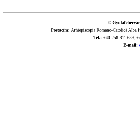
© Gyulafehérvár
Postacím:
Arhiepiscopia Romano-Catolică Alba Iu
Tel.:
+40-258-811.689, +
E-mail: