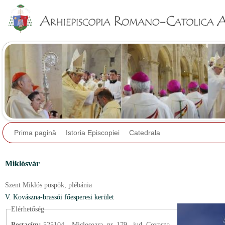
Jump to navigation
Prima pagină
Istoria Episcopiei
Catedrala
Miklósvár
Szent Miklós püspök,
plébánia
V. Kovászna-brassói főesperesi kerület
Elérhetőség
Postacím:
525104 – Micloşoara, nr. 179., jud. Covasna