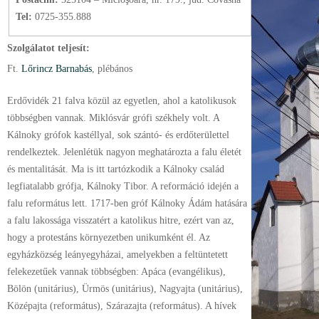
Tel:
0725-355.888
Szolgálatot teljesít:
Ft.
Lőrincz Barnabás
, plébános
Erdővidék 21 falva közül az egyetlen, ahol a katolikusok
többségben vannak. Miklósvár grófi székhely volt. A
Kálnoky grófok kastéllyal, sok szántó- és erdőterülettel
rendelkeztek. Jelenlétük nagyon meghatározta a falu életét
és mentalitását. Ma is itt tartózkodik a Kálnoky család
legfiatalabb grófja, Kálnoky Tibor. A reformáció idején a
falu református lett. 1717-ben gróf Kálnoky Ádám hatására
a falu lakossága visszatért a katolikus hitre, ezért van az,
hogy a protestáns környezetben unikumként él. Az
egyházközség leányegyházai, amelyekben a feltüntetett
felekezetűek vannak többségben: Apáca (evangélikus),
Bölön (unitárius), Ürmös (unitárius), Nagyajta (unitárius),
Középajta (református), Szárazajta (református). A hívek