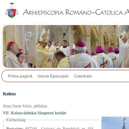
Jump to navigation
Prima pagină
Istoria Episcopiei
Catedrala
Kolozs
Jézus Szent Szíve,
plébánia
VII. Kolozs-dobokai főesperesi kerület
Elérhetőség
Postacím:
407240 – Cojocna, str. Republicii, nr. 104,