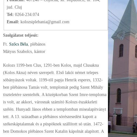
jud. Cluj
Tel:
0264-234.074
Email:
kolozsiplebania@gmail.com
Szolgálatot teljesít:
Ft.
Szőcs Béla
, plébános
Mátyus Szabolcs, kántor
Kolozs 1199-ben Clus, 1291-ben Kolos, majd Clusakna
(Kolos Akna) néven szerepelt. Első lakói német telepes
sóbányászok voltak. 1199-től papja Henrik esperes, 1332-
ben plébánosa Tamás volt, templomát pedig Szent Mihály
tiszteletére szentelték. A középkorban Szent Imre-temploma
is volt, az akkori, városnak számító Kolozs északkeleti
szélén. Hunyadi János ebben a templomban misealapítványt
tett. A 13. században a plébános sórészesedést kapott a
székeskáptalannak és a püspöknek szállított só után. 1472-
ben Domokos plébános Szent Katalin kápolnát alapított. A