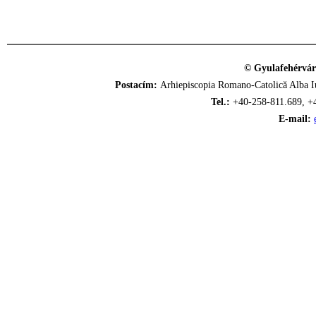
© Gyulafehérvár
Postacím:
Arhiepiscopia Romano-Catolică Alba Iu
Tel.:
+40-258-811.689, +
E-mail: