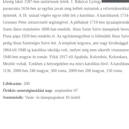
község lakói 1587-ben unitáriusok lettek. I. Rákóczi György
parancsára 1634-ben az egyház javait meg kellett osztaniuk a reformátusokka
építettek. A 18. század végére egyre több lett a katolikus. A katolikusok 1714
Grienner Péter sótisztviselő segítségével. A plébániát 1719-ben újraalapíto
Szent János tiszteletére 1808-ban emelték. Jézus Szent Szíve ünnepének beve
Piusz pápa 1929-ben rendelte el. Az egyházmegyében is fellendült Jézus Szívé
pedig Jézus Szentséges Szíve lett. A templom kegyura, ami nagy kiváltsággal 
1864-től 1948-ig katolikus iskolája volt, melyet még nem sikerült visszasze
1940-ben magyar és román. Filiái 1917-től Apahida, Kolozsbós, Kolozskara
Mezőőr voltak. Ezekben a helységekben ma nincs katolikus hívő. A katolik
1136, 2000-ben 240 magyar, 360 roma, 2009-ben 200 magyar, 150 roma.
Lélekszám:
200
Örökös szentségimádási nap:
szeptember
07.
Szentmisék:
Vasár- és ünnepnapokon 10 órától.