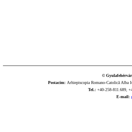
© Gyulafehérvár
Postacím:
Arhiepiscopia Romano-Catolică Alba Iu
Tel.:
+40-258-811.689, +
E-mail: