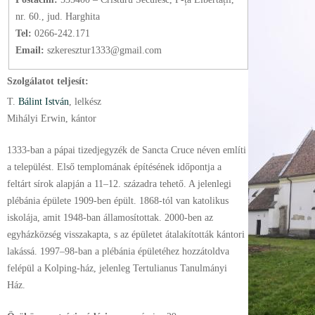
nr. 60., jud. Harghita
Tel:
0266-242.171
Email:
szkeresztur1333@gmail.com
Szolgálatot teljesít:
T.
Bálint István
, lelkész
Mihályi Erwin, kántor
1333-ban a pápai tizedjegyzék de Sancta Cruce néven említi
a települést. Első templomának építésének időpontja a
feltárt sírok alapján a 11–12. századra tehető. A jelenlegi
plébánia épülete 1909-ben épült. 1868-tól van katolikus
iskolája, amit 1948-ban államosítottak. 2000-ben az
egyházközség visszakapta, s az épületet átalakították kántori
lakássá. 1997–98-ban a plébánia épületéhez hozzátoldva
felépül a Kolping-ház, jelenleg Tertulianus Tanulmányi
Ház.