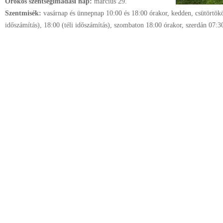
Örökös szentségimádási nap:
március
29.
Szentmisék:
vasárnap és ünnepnap 10:00 és 18:00 órakor, kedden, csütörtök
időszámítás), 18:00 (téli időszámítás), szombaton 18:00 órakor, szerdán 07:3