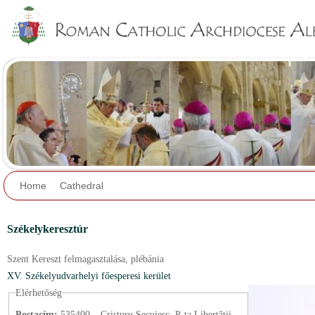
Jump to navigation
Home
Cathedral
Székelykeresztúr
Szent Kereszt felmagasztalása,
plébánia
XV. Székelyudvarhelyi főesperesi kerület
Elérhetőség
Postacím:
535400 – Cristuru Secuiesc, P-ța Libertății,