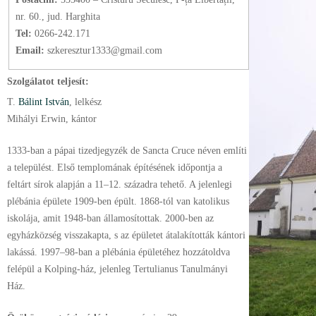
nr. 60., jud. Harghita
Tel:
0266-242.171
Email:
szkeresztur1333@gmail.com
Szolgálatot teljesít:
T.
Bálint István
, lelkész
Mihályi Erwin, kántor
1333-ban a pápai tizedjegyzék de Sancta Cruce néven említi
a települést. Első templomának építésének időpontja a
feltárt sírok alapján a 11–12. századra tehető. A jelenlegi
plébánia épülete 1909-ben épült. 1868-tól van katolikus
iskolája, amit 1948-ban államosítottak. 2000-ben az
egyházközség visszakapta, s az épületet átalakították kántori
lakássá. 1997–98-ban a plébánia épületéhez hozzátoldva
felépül a Kolping-ház, jelenleg Tertulianus Tanulmányi
Ház.