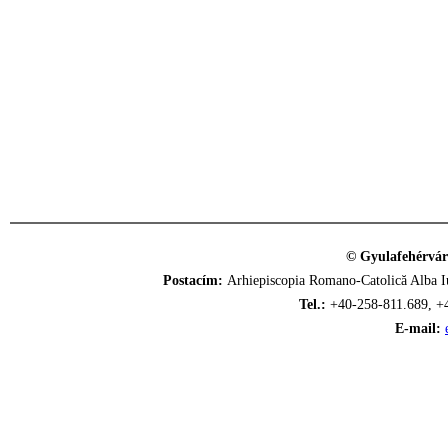
© Gyulafehérvár
Postacím:
Arhiepiscopia Romano-Catolică Alba Iu
Tel.:
+40-258-811.689, +
E-mail: