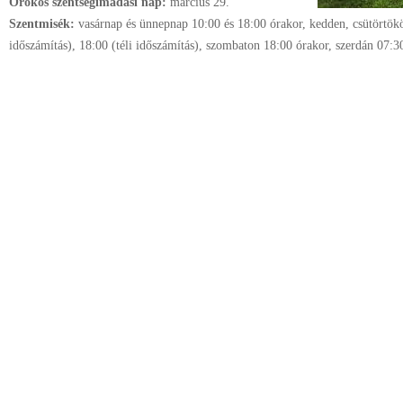
Örökös szentségimádási nap:
március
29.
Szentmisék:
vasárnap és ünnepnap 10:00 és 18:00 órakor, kedden, csütörtök
időszámítás), 18:00 (téli időszámítás), szombaton 18:00 órakor, szerdán 07:3