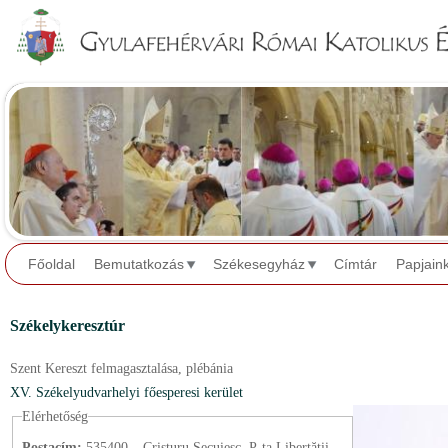
Jump to navigation
Főoldal
Bemutatkozás
Székesegyház
Címtár
Papjain
Székelykeresztúr
Szent Kereszt felmagasztalása,
plébánia
XV. Székelyudvarhelyi főesperesi kerület
Elérhetőség
Postacím:
535400 – Cristuru Secuiesc, P-ța Libertății,