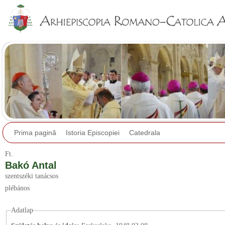
Jump to navigation
Prima pagină
Istoria Episcopiei
Catedrala
Ft.
Bakó Antal
szentszéki tanácsos
plébános
Adatlap