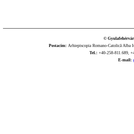
© Gyulafehérvár
Postacím:
Arhiepiscopia Romano-Catolică Alba Iu
Tel.:
+40-258-811.689, +
E-mail: