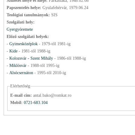
Születés helye és ideje:
Farkaslaka, 1948.02.08
Papszentelés helye:
Gyulafehérvár, 1979.06.24
Teológiai tanulmányok:
SIS
Szolgálati hely:
Gyergyóremete
Előző szolgálati helyek:
-
Gyimesközéplok
-
1979
-től
1981
-ig
-
Kide
-
1981
-től
1988
-ig
-
Kolozsvár - Szent Mihály
-
1986
-től
1988
-ig
-
Miklósvár
-
1988
-től
1995
-ig
-
Alsócsernáton
-
1995
-től
2010
-ig
Elérhetőség
E-mail cím:
antal.bako@romkat.ro
Mobil:
0721-683.104