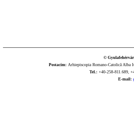
© Gyulafehérvár
Postacím:
Arhiepiscopia Romano-Catolică Alba Iu
Tel.:
+40-258-811.689, +
E-mail: