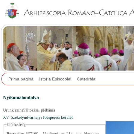
Jump to navigation
Prima pagină
Istoria Episcopiei
Catedrala
Nyikómalomfalva
Urunk színeváltozása,
plébánia
XV. Székelyudvarhelyi főesperesi kerület
Elérhetőség
Postacím:
537169 – Morăreni, nr. 214., jud. Harghita