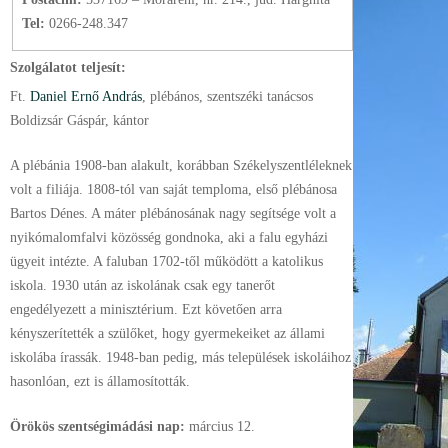
Tel:
0266-248.347
Szolgálatot teljesít:
Ft.
Daniel Ernő András
, plébános
, szentszéki tanácsos
Boldizsár Gáspár, kántor
A plébánia 1908-ban alakult, korábban Székelyszentléleknek
volt a filiája. 1808-tól van saját temploma, első plébánosa
Bartos Dénes. A máter plébánosának nagy segítsége volt a
nyikómalomfalvi közösség gondnoka, aki a falu egyházi
ügyeit intézte. A faluban 1702-től működött a katolikus
iskola. 1930 után az iskolának csak egy tanerőt
engedélyezett a minisztérium. Ezt követően arra
kényszerítették a szülőket, hogy gyermekeiket az állami
iskolába írassák. 1948-ban pedig, más települések iskoláihoz
hasonlóan, ezt is államosították.
Örökös szentségimádási nap:
március
12.