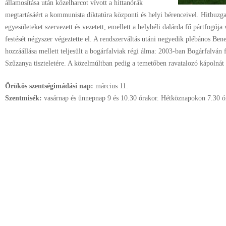
államosítása után közelharcot vívott a hittanórák
megtartásáért a kommunista diktatúra központi és helyi bérenceivel. Hitbuzgal
egyesületeket szervezett és vezetett, emellett a helybéli dalárda fő pártfogója 
festését négyszer végeztette el. A rendszerváltás utáni negyedik plébános Be
hozzáállása mellett teljesült a bogárfalviak régi álma: 2003-ban Bogárfalván
Szűzanya tiszteletére. A közelmúltban pedig a temetőben ravatalozó kápolnát 
Örökös szentségimádási nap:
március
11.
Szentmisék:
vasárnap és ünnepnap 9 és 10.30 órakor. Hétköznapokon 7.30 ó