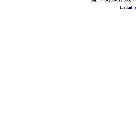
Tel.:
+40-258-811.689, +
E-mail: