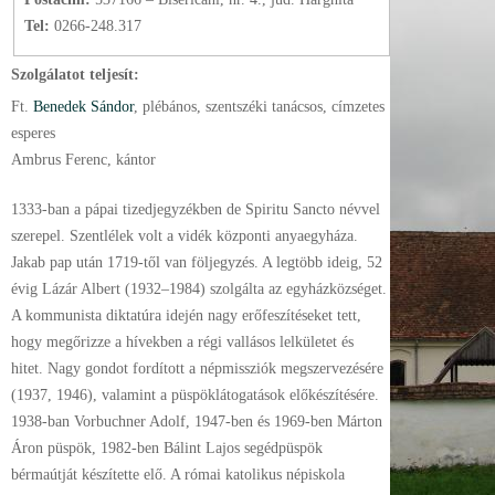
Tel:
0266-248.317
Szolgálatot teljesít:
Ft.
Benedek Sándor
, plébános
, szentszéki tanácsos
, címzetes
esperes
Ambrus Ferenc, kántor
1333-ban a pápai tizedjegyzékben de Spiritu Sancto névvel
szerepel. Szentlélek volt a vidék központi anyaegyháza.
Jakab pap után 1719-től van följegyzés. A legtöbb ideig, 52
évig Lázár Albert (1932–1984) szolgálta az egyházközséget.
A kommunista diktatúra idején nagy erőfeszítéseket tett,
hogy megőrizze a hívekben a régi vallásos lelkületet és
hitet. Nagy gondot fordított a népmissziók megszervezésére
(1937, 1946), valamint a püspöklátogatások előkészítésére.
1938-ban Vorbuchner Adolf, 1947-ben és 1969-ben Márton
Áron püspök, 1982-ben Bálint Lajos segédpüspök
bérmaútját készítette elő. A római katolikus népiskola