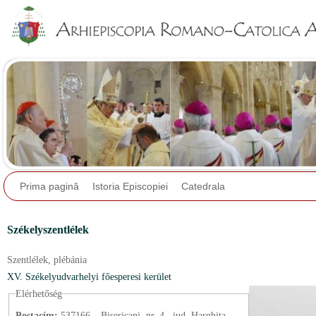
Jump to navigation
Prima pagină
Istoria Episcopiei
Catedrala
Székelyszentlélek
Szentlélek,
plébánia
XV. Székelyudvarhelyi főesperesi kerület
Elérhetőség
Postacím:
537166 – Bisericani, nr. 4., jud. Harghita