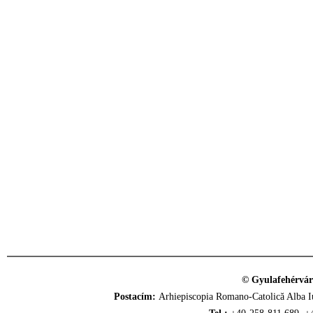
© Gyulafehérvár
Postacím:
Arhiepiscopia Romano-Catolică Alba Iu