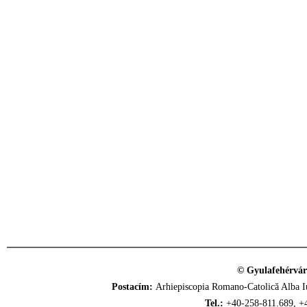
© Gyulafehérvár
Postacím:
Arhiepiscopia Romano-Catolică Alba Iu
Tel.:
+40-258-811.689, +