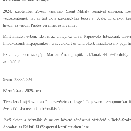
halálának 44. évfordulója
2024. szeptember 29-én, vasárnap, Szent Mihály főangyal ünnepén, fő
védőszentjének napján tartjuk a székesegyház búcsúját. A de. 11 órakor kez
hívom és várom Paptestvéreimet és híveimet.
Mint minden évben, idén is az ünnephez társul Papnevelő Intézetünk tanév
Imádkozzunk kispapjainkért, a nevelőkért és tanárokért, imádkozzunk papi hi
Ez a nap Isten szolgája Márton Áron püspök halálának 44. évfordulója
avatásáért!
Szám: 2833/2024
Bérmálások 2025-ben
Tisztelettel tájékoztatom Paptestvéreimet, hogy lelkipásztori szempontokat 
éves ciklusba osztjuk a bérmálásokat.
Jövő évben a bérmálás és az azt követő főpásztori vizitáció a
Belső-Szol
dobokai és Küküllői főesperesi kerületekben
lesz.