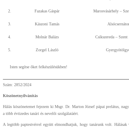
2.
Fazakas Gáspár
Marosvásárhely – Sze
3.
Kászoni Tamás
Alsócsernáto
4.
Molnár Balázs
Csíkszereda – Szent
5.
Zorgel László
Gyergyótölgy
Isten segítse őket felkészülésükben!
Szám: 2852/2024
Köszönetnyilvánítás
Hálás köszönetemet fejezem ki Msgr. Dr. Marton József pápai prelátus, nagy
a több évtizedes tanári és nevelői szolgálatáért.
A legtöbb paptestvérrel együtt elmondhatjuk, hogy tanárunk volt. Hálásak