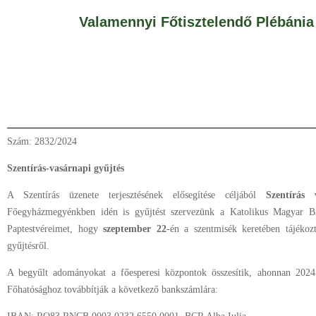
Valamennyi Főtisztelendő Plébánia
Szám: 2832/2024
Szentírás-vasárnapi gyűjtés
A Szentírás üzenete terjesztésének elősegítése céljából
Szentírás
Főegyházmegyénkben idén is gyűjtést szervezünk a Katolikus Magyar Bi
Paptestvéreimet, hogy
szeptember 22
-én a szentmisék keretében tájékoz
gyűjtésről.
A begyűlt adományokat a főesperesi központok összesítik, ahonnan 202
Főhatósághoz továbbítják a következő bankszámlára: