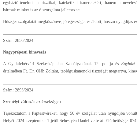
egyháztörténelmi, patrisztikai, katekétikai ismeretekért, hanem a nevelés
bárcsak minket is az ő szorgalma jellemezne.
Hűséges szolgálatát megköszönve, jó egészséget és áldott, hosszú nyugdíjas é
Szám: 2850/2024
Nagypréposti kinevezés
A Gyulafehérvári Székeskáptalan Szabályzatának 12. pontja és
Egyházi
értelmében Ft. Dr. Oláh Zoltánt, teológuskanonoki tisztségét megtartva, kin
Szám: 2893/2024
Személyi változás az érsekségen
Tájékoztatom a Paptestvéreket, hogy 50 év szolgálat után nyugdíjba vonul
Helyét 2024. szeptember 1-jétől Sebestyén Dániel vette át. Elérhetősége: 07