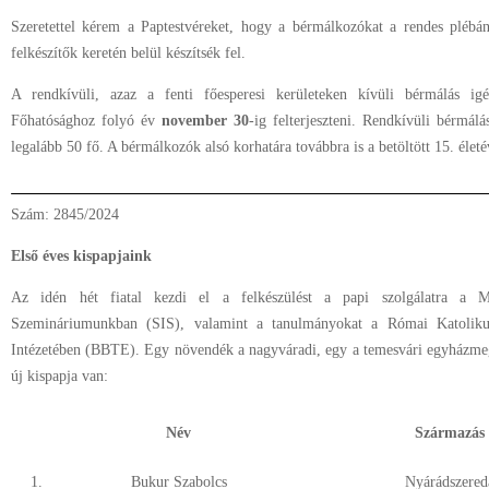
Szeretettel kérem a Paptestvéreket, hogy a bérmálkozókat a rendes plébán
felkészítők keretén belül készítsék fel.
A rendkívüli, azaz a fenti főesperesi kerületeken kívüli bérmálás i
Főhatósághoz folyó év
november 30
-ig felterjeszteni. Rendkívüli bérmá
legalább 50 fő. A bérmálkozók alsó korhatára továbbra is a betöltött 15. életé
Szám: 2845/2024
Első éves kispapjaink
Az idén hét fiatal kezdi el a felkészülést a papi szolgálatra a Meg
Szemináriumunkban (SIS), valamint a tanulmányokat a Római Katolikus 
Intézetében (BBTE). Egy növendék a nagyváradi, egy a temesvári egyházm
új kispapja van:
Név
Származás
1.
Bukur Szabolcs
Nyárádszered