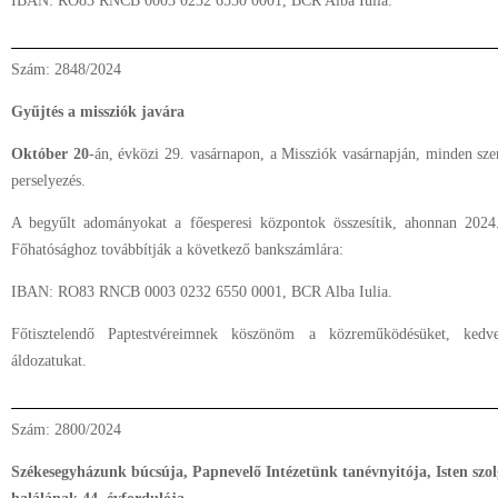
IBAN: RO83 RNCB 0003 0232 6550 0001, BCR Alba Iulia.
Szám: 2848/2024
Gyűjtés a missziók javára
Október 20
-án, évközi 29. vasárnapon, a Missziók vasárnapján, minden sze
perselyezés.
A begyűlt adományokat a főesperesi központok összesítik, ahonnan 202
Főhatósághoz továbbítják a következő bankszámlára:
IBAN: RO83 RNCB 0003 0232 6550 0001, BCR Alba Iulia.
Főtisztelendő Paptestvéreimnek köszönöm a közreműködésüket, kedves
áldozatukat.
Szám: 2800/2024
Székesegyházunk búcsúja, Papnevelő Intézetünk tanévnyitója, Isten sz