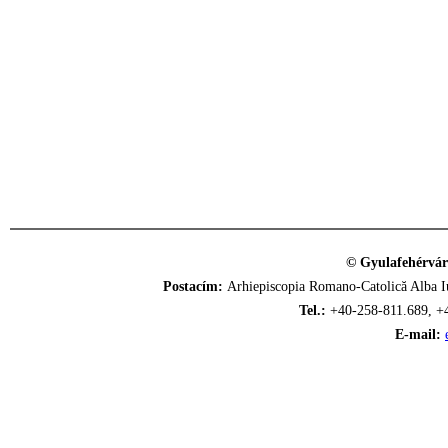
© Gyulafehérvár
Postacím:
Arhiepiscopia Romano-Catolică Alba Iu
Tel.:
+40-258-811.689, +
E-mail: