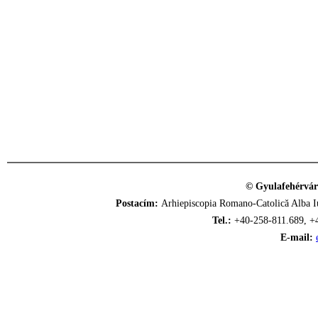
© Gyulafehérvár
Postacím:
Arhiepiscopia Romano-Catolică Alba Iu
Tel.:
+40-258-811.689, +
E-mail: