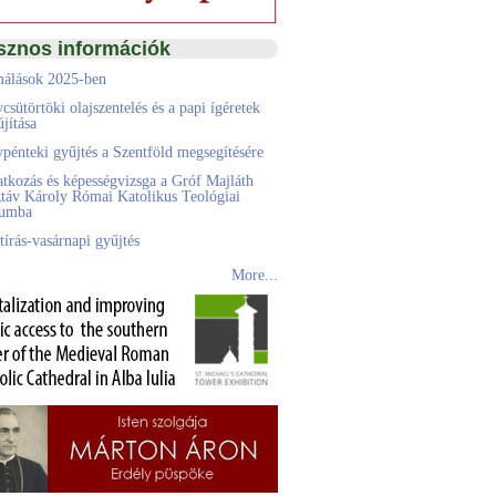
sznos információk
álások 2025-ben
csütörtöki olajszentelés és a papi ígéretek
jítása
pénteki gyűjtés a Szentföld megsegítésére
atkozás és képességvizsga a Gróf Majláth
táv Károly Római Katolikus Teológiai
eumba
tírás-vasárnapi gyűjtés
More...