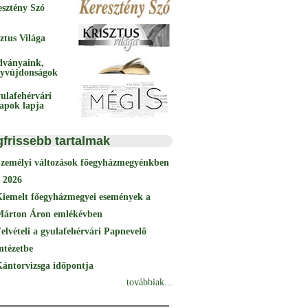
esztény Szó
ztus Világa
dványaink,
yvújdonságok
ulafehérvári
papok lapja
gfrissebb tartalmak
Személyi változások főegyházmegyénkben
 2026
Kiemelt főegyházmegyei események a
Márton Áron emlékévben
elvételi a gyulafehérvári Papnevelő
ntézetbe
ántorvizsga időpontja
továbbiak...