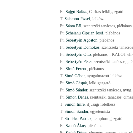
Ft.
Sajgó Balázs
,
Caritas lelkiigazgató
T.
Salamon József
,
lelkész
Ft.
Sánta Pál
,
szentszéki tanácsos
,
plébános
Ft.
Şcheianu Ciprian Iosif
,
plébános
Ft.
Sebestyén Ágoston
,
plébános
Ft.
Sebestyén Domokos
,
szentszéki tanácsos
Ft.
Sebestyén Ottó
,
plébános
,
, KALOT eln
Ft.
Sebestyén Péter
,
szentszéki tanácsos
,
plé
Ft.
Simó Ferenc
,
plébános
T.
Simó Gábor
,
nyugalmazott lelkész
Ft.
Simó Gáspár
,
lelkiigazgató
Ft.
Simó Sándor
,
szentszéki tanácsos
,
nyug.
Ft.
Simon Dénes
,
szentszéki tanácsos
,
címze
T.
Simon Imre
,
ifjúsági főlelkész
T.
Simon Sándor
,
egyetemista
T.
Strnisko Patrick
,
templomigazgató
Ft.
Szabó Ákos
,
plébános
Ft.
Szabó Dénes
,
címzetes esperes
,
nyug. pl