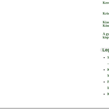
Ker
Kris
Kia
Kön
A gy
kis
Le
–
F
I
K