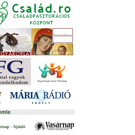
emle
árnap - Ajánló