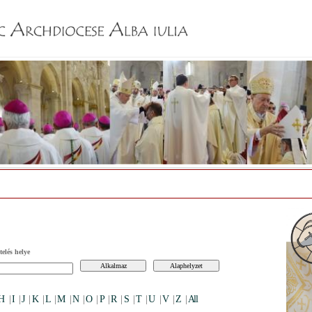
Jump to navigation
elés helye
H
|
I
|
J
|
K
|
L
|
M
|
N
|
O
|
P
|
R
|
S
|
T
|
U
|
V
|
Z
|
All