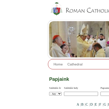
Home
Cathedral
Papjaink
Születési év
Születési hely
Papszent
A
|
B
|
C
|
D
|
E
|
F
|
G
|