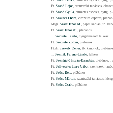
Ft.
Szabó Lajos
,
szentszéki tanácsos
,
címzet
Ft.
Szabó Gyula
,
címzetes esperes
,
nyug. pl
Ft.
Szakács Endre
,
címzetes esperes
,
plébán
Msgr.
Szász János id.
,
pápai káplán
,
tb. ka
Ft.
Szász János ifj.
,
plébános
T.
Szecsete László
,
nyugalmazott lelkész
Ft.
Szecsete Zoltán
,
plébános
Ft.
dr.
Székely Dénes
,
tb. kanonok
,
plébános
T.
Szemák Ferenc-László
,
lelkész
Ft.
Szénégető István-Barnabás
,
plébános
,
, 
Ft.
Szilveszter Imre Gábor
,
szentszéki tanác
Ft.
Szőcs Béla
,
plébános
Ft.
Szőcs Márton
,
szentszéki tanácsos
,
kiseg
Ft.
Szőcs Csaba
,
plébános