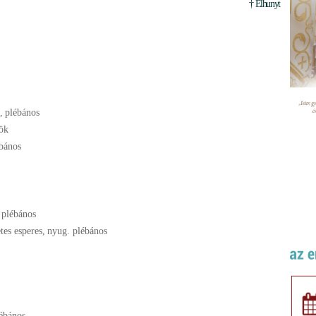
† Elhunyt
,
plébános
ök
bános
 plébános
tes esperes
,
nyug. plébános
ébános