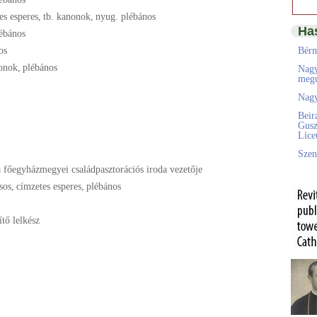
es esperes
,
tb. kanonok
,
nyug. plébános
Ha
ébános
os
Bérm
nonok
,
plébános
Nagy
megú
Nagy
Beir
Gusz
Líc
Szen
a főegyházmegyei családpasztorációs iroda vezetője
sos
,
címzetes esperes
,
plébános
ítő lelkész