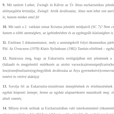
9.
Mit tanított Luther, Zwingli és Kálvin az Úr Jézus eucharisztikus jelenl
átlényegülést kritizálja; Zwingli: hívők átváltozása; Jézus nem lehet test szer
le, hanem minket emel fel
10.
Mit tanít a 2. vatikáni zsinat Krisztus jelenléti módjairól (SC 7)?
Nem cs
hanem a többi szentségben, az igehirdetésben és az egybegyűlt közösségben is.
11.
Említsen 3 dokumentumot, mely a szentségekről folyó ökumenikus párbe
Pld.
Az Úrvacsora (1978) Közös Nyilatkozat (1982) Tanítás-elítélések – egyhá
12.
Határozza meg, hogy az Eukarisztia teológiájában mit jelentenek a 
(hálaadó és megjelenítő emlékezés az utolsó vacsorára
)
transsignificatio
(
ke
lesz
)
transfinalisatio
(
egybegyűltek átváltozása az Atya gyermekeivé
)
consecra
testévé és vérévé alakítja
)
13.
Sorolja fel az Eukarisztia-misztérium ünneplésének és értelmezésének
egyház központi ünnepe; benne az egyház alapszerkezete mutatkozik meg: öss
általi vezetés;
14.
Milyen érvek szólnak az Eucharisztiában való interkommúnió (ökumenik