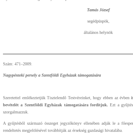
Tamás József
segédpüspök,
általános helynök
Szám: 471–2009.
Nagypénteki persely a Szentföldi Egyházak támogatására
Szeretettel emlékeztetjük Tisztelendő Testvéreinket, hogy ebben az évben
bevételét a Szentföldi Egyházak támogatására fordítjuk.
Ezt a gyűjtés
szorgalmazzuk.
A gyűjtésből származó összeget jegyzőkönyv ellenében adják le a főespere
rendeltetés megjelölésével továbbítják az érsekség gazdasági hivatalába.