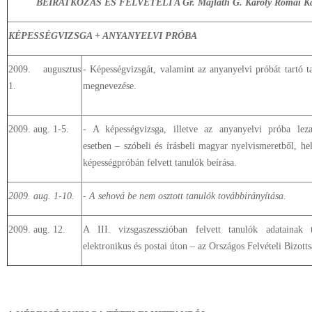
BEIRATKOZÁS ÉS FELVÉTELI A Gr. Majláth G. Károly Római Kat
KÉPESSÉGVIZSGA + ANYANYELVI PRÓBA
2009. augusztus
- Képességvizsgát, valamint az anyanyelvi próbát tartó 
1.
megnevezése.
2009. aug. 1-5.
- A képességvizsga, illetve az anyanyelvi próba lezaj
esetben – szóbeli és írásbeli magyar nyelvismeretből, hel
képességpróbán felvett tanulók beírása.
2009. aug. 1-10.
- A sehová be nem osztott tanulók továbbirányítása.
2009. aug. 12.
A III. vizsgaszesszióban felvett tanulók adatainak 
elektronikus és postai úton – az Országos Felvételi Bizott