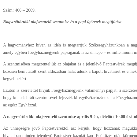
Szám: 466 – 2009.
Nagycsütörtöki olajszentelő szentmise és a papi ígéretek megújítása
A hagyományhoz híven az idén is megtartjuk Székesegyházunkban a nagycs
amely egyben főegyházmegyénk papságának is az ünnepe – és millenniumi mini
A szentmisében megszenteljük az olajakat és a jelenlévő Paptestvérek megújít
közösen bemutatott szent áldozatban hálát adunk a kapott hivatásért és ennek
kegyelmekért.
Ezúton is szeretettel hívjuk Főegyházmegyénk valamennyi papját, a szerzetese
hogy koncelebrált szentmisével fejezzék ki együvétartozásukat a Főegyházme
az egész Egyházzal.
A nagycsütörtöki olajszentelő szentmise április 9-én, délelőtt 10.00 órát
Az ünnepségre jövő Paptestvérektől azt kérjük, hogy hozzanak magukkal
hivatalban minden jelenlevő Paptestvér kazulát kap. Beöltözés után körme