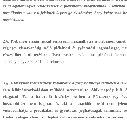
és az egyházmegyei rendelkezések a plébánostól megkívánnak. Ezenkívül
megállapítsa: van-e a jelöltnek képessége és készsége, hogy igényesebb he
megbízhassa.
2.§.
Plébánosi vizsga nélkül senki sem használhatja a plébánosi cím
végleges visszavonásig szóló plébánosi és gyóntatási joghatóságot, n
részesülhet kitüntetésben
. Ilyen esetben csak mint plébániai kormá
Törvénykönyv 540–541.k. értelmében.
3.§.
A vizsgázás kötelezettsége vonatkozik a főegyházmegye területén a le
és a lelkipásztorkodásban működő szerzetesekre. Akik papságuk 8. év
vizsgázni. Ezt a határidőt kivételes esetben a Főpásztor egy évv
hosszabbítást nem kaphat, és aki a határidőn belül nem jelent
visszavonhatja a prédikálási és gyóntatási joghatóságát, semmiféle 
fizetési kategóriában nem léphet előbbre és más szankcióban is részesülh