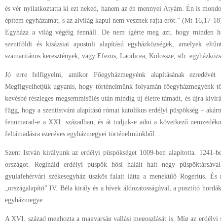
és vér nyilatkoztatta ki ezt neked, hanem az én mennyei Atyám. Én is mondo
építem egyházamat, s az alvilág kapui nem vesznek rajta erőt.” (Mt 16,17-18
Egyháza a világ végéig fennáll. De nem ígérte meg azt, hogy minden h
szentföldi és kisázsiai apostoli alapítású egyházközségek, amelyek eltű
szamaritánus keresztények, vagy Efezus, Laodicea, Kolossze, stb. egyházközs
Jó erre felfigyelni, amikor Főegyházmegyénk alapításának ezredévét
Megfigyelhetjük ugyanis, hogy történelmünk folyamán főegyházmegyénk töb
kevésbé részleges megsemmisülés után mindig új életre támadt, és újra kivir
függ, hogy a szentistváni alapítású római katolikus erdélyi püspökség – aká
fennmarad-e a XXI. században, és át tudjuk-e adni a következő nemzedék
feltámadásra ezeréves egyházmegyei történelmünkből...
Szent István királyunk az erdélyi püspökséget 1009-ben alapította. 1241-ben
országot. Regináld erdélyi püspök hősi halált halt négy püspöktársáv
gyulafehérvári székesegyház üszkös falait látta a menekülő Rogerius. És 
„országalapító” IV. Béla király és a hívek áldozatosságával, a pusztító hordák 
egyházmegye.
A XVI. század meghozta a magyarság vallási megoszlását is. Míg az erdélyi 