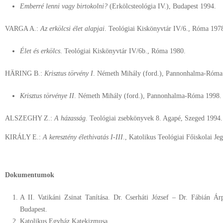
Emberré lenni vagy birtokolni?
(Erkölcsteológia IV.), Budapest 1994.
VARGA A.:
Az erkölcsi élet alapjai
. Teológiai Kiskönyvtár IV/6., Róma 197
Élet és erkölcs
. Teológiai Kiskönyvtár IV/6b., Róma 1980.
HÄRING B.:
Krisztus törvény I
. Németh Mihály (ford.), Pannonhalma-Róma
Krisztus törvénye II
. Németh Mihály (ford.), Pannonhalma-Róma 1998.
ALSZEGHY Z.:
A házasság
. Teológiai zsebkönyvek 8. Agapé, Szeged 1994.
KIRÁLY E.:
A keresztény élethivatás I-III
., Katolikus Teológiai Főiskolai Je
Dokumentumok
A II. Vatikáni Zsinat Tanítása. Dr. Cserháti József – Dr. Fábián Árp
Budapest.
Katolikus Egyház Katekizmusa