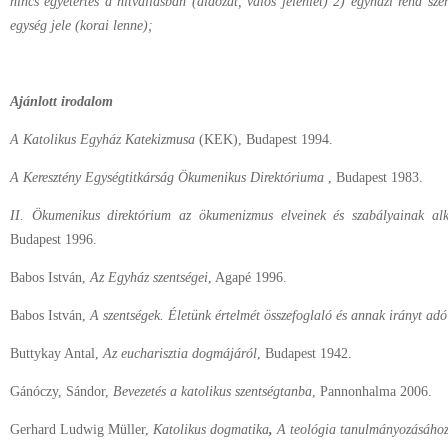
nincs egyetértés a hitvallásban (áldozat, valós jelenlét) 2) egyházi rend sz
egység jele (korai lenne);
Ajánlott irodalom
A Katolikus Egyház Katekizmusa
(KEK), Budapest 1994.
A Keresztény Egységtitkárság Ökumenikus Direktóriuma
, Budapest 1983.
II. Ökumenikus direktórium az ökumenizmus elveinek és szabályainak al
Budapest 1996.
Babos István,
Az Egyház szentségei
, Agapé 1996.
Babos István,
A szentségek. Életünk értelmét összefoglaló és annak irányt adó
Buttykay Antal,
Az eucharisztia dogmájáról
, Budapest 1942.
Gánóczy, Sándor,
Bevezetés a katolikus szentségtanba
, Pannonhalma 2006.
Gerhard Ludwig Müller,
Katolikus dogmatika
,
A teológia tanulmányozásához