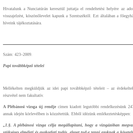
Hivatalunk a Nunciatúrán keresztül juttatja el rendeltetési helyére az a
visszajelzést, köszönőlevelet kapunk a Szentszéktől. Ezt általában a főegy
híveink tájékoztatására.
Szám: 423–2009.
Papi továbbképző tételei
Mellékelten megküldjük az idei papi továbbképző tételeit – az érdekelt
részvétel nem fakultatív.
A Plébánosi vizsga új rendje
címen kiadott legutóbbi rendelkezésünk 24
annak idején körlevélben is közzétettük. Ebből idézünk emlékeztetésképpen:
„1.§. A plébánosi vizsga célja megállapítani, hogy a vizsgázóban megva
szükséges elméleti és gyakorlati tudás, eleget tud-e tenni azoknak a követ