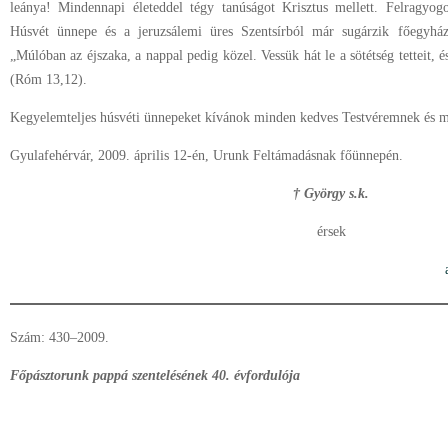
leánya! Mindennapi életeddel tégy tanúságot Krisztus mellett. Felragyogo
Húsvét ünnepe és a jeruzsálemi üres Szentsírból már sugárzik főegyhá
„Múlóban az éjszaka, a nappal pedig közel. Vessük hát le a sötétség tetteit, és
(Róm 13,12).
Kegyelemteljes húsvéti ünnepeket kívánok minden kedves Testvéremnek és 
Gyulafehérvár, 2009. április 12-én, Urunk Feltámadásnak főünnepén.
† György s.k.
érsek
Szám: 430–2009.
Főpásztorunk pappá szentelésének 40. évfordulója