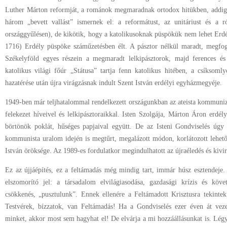
Luther Márton reformját, a románok megmaradnak ortodox hitükben, addig
három „bevett vallást” ismernek el: a reformátust, az unitáriust és a r
országgyűlésen), de kikötik, hogy a katolikusoknak püspökük nem lehet Erd
1716) Erdély püspöke száműzetésben élt. A pásztor nélkül maradt, megfogy
Székelyföld egyes részein a megmaradt lelkipásztorok, majd ferences és
katolikus világi főúr „Státusa” tartja fenn katolikus hitében, a csíksom
hazatérése után újra virágzásnak indult Szent István erdélyi egyházmegyéje.
1949-ben már teljhatalommal rendelkezett országunkban az ateista kommun
felekezet híveivel és lelkipásztoraikkal. Isten Szolgája, Márton Áron erdé
börtönök poklát, hűséges papjaival együtt. De az Isteni Gondviselés úgy 
kommunista uralom idején is megtűrt, megalázott módon, korlátozott lehető
István öröksége. Az 1989-es fordulatkor megindulhatott az újraéledés és kivir
Ez az újjáépítés, ez a feltámadás még mindig tart, immár húsz esztendeje
elszomorító jel: a társadalom elvilágiasodása, gazdasági krízis és köve
csökkenés, „pusztulunk”. Ennek ellenére a Feltámadott Krisztusra tekintek
Testvérek, bízzatok, van Feltámadás! Ha a Gondviselés ezer éven át vezet
minket, akkor most sem hagyhat el! De elvárja a mi hozzáállásunkat is. Lég