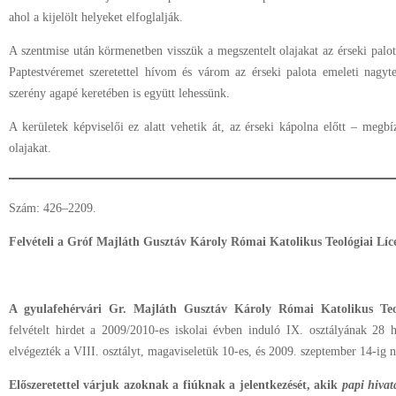
ahol a kijelölt helyeket elfoglalják.
A szentmise után körmenetben visszük a megszentelt olajakat az érseki palo
Paptestvéremet szeretettel hívom és várom az érseki palota emeleti nagyt
szerény agapé keretében is együtt lehessünk.
A kerületek képviselői ez alatt vehetik át, az érseki kápolna előtt – megbí
olajakat.
Szám: 426–2209.
Felvételi a Gróf Majláth Gusztáv Károly Római Katolikus Teológiai Lí
A gyulafehérvári Gr. Majláth Gusztáv Károly Római Katolikus Teo
felvételt hirdet a 2009/2010-es iskolai évben induló IX. osztályának 28 h
elvégezték a VIII. osztályt, magaviseletük 10-es, és 2009. szeptember 14-ig n
Előszeretettel várjuk azoknak a fiúknak a jelentkezését, akik
papi hivat