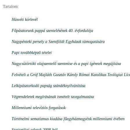
Tartalom:
Húsvéti körlevél
Főpásztorunk pappá szentelésének 40. évfordulója
Nagypénteki persely a Szentföldi Egyházak támogatására
Papi továbbképző tételei
Nagycsütörtöki olajszentelő szentmise és a papi ígéretek megújítása
Felvételi a Gróf Majláth Gusztáv Károly Római Katolikus Teológiai Lí
Lelkipásztorkodó papság szándéknyilvánítása
Végrendeletek megírásának ismételt szorgalmazása
Millenniumi televíziós forgatások
Történelmi sematizmus kiadása főegyházmegyénk millenniumi évében
Statisztikai adatok 2008-ból