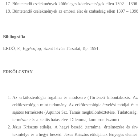
Büntetendő cselekmények különleges kötelezettségek ellen 1392 – 1396.
Büntetendő cselekmények az emberi élet és szabadság ellen 1397 – 1398
Bibliográfia
ERDŐ, P.,
Egyházjog
, Szent István Társulat, Bp. 1991.
ERKÖLCSTAN
Az erkölcsteológia fogalma és módszere (Történeti kibontakozás. Az
erkölcsteológia mint tudomány. Az erkölcsteológia érvelési módjai és 
sajátos természete (Aquinoi Szt. Tamás megkülönböztetése. Tudatosság,
természete és a kettős hatás elve. Dilemma, kompromisszum).
Jézus Krisztus etikája. A hegyi beszéd (tartalma, értelmezése és ér
tekintélye és a hegyi beszéd. Jézus Krisztus etikájának lényeges elemei 