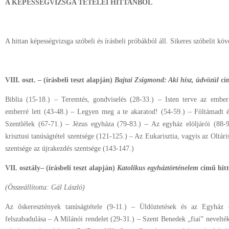
A KÉPESSÉGVIZSGA TÉTELEI HITTANBÓL
A hittan képességvizsga szóbeli és írásbeli próbákból áll. Sikeres szóbelit követ
VIII. oszt. – (írásbeli teszt alapján)
Bajtai Zsigmond: Aki hisz, üdvözül
cí
Biblia (15-18.) – Teremtés, gondviselés (28-33.) – Isten terve az ember
emberré lett (43-48.) – Legyen meg a te akaratod! (54-59.) – Föltámadt
Szentlélek (67-71.) – Jézus egyháza (79-83.) – Az egyház elöljárói (88-
krisztusi tanúságtétel szentsége (121-125.) – Az Eukarisztia, vagyis az Oltá
szentsége az újrakezdés szentsége (143-147.)
VII. osztály– (írásbeli teszt alapján)
Katolikus egyháztörténelem
című hit
(Összeállította: Gál László)
Az őskeresztények tanúságtétele (9-11.) – Üldöztetések és az Egyház 
felszabadulása – A Milánói rendelet (29-31.) – Szent Benedek „fiai” nevelt