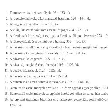
Természetes és jogi személyek, 96 – 123. kk.
A jogcselekmények, a kormányzati hatalom, 124 – 144. kk.
Az egyházi hivatalok 145 – 156. kk.
A világi krisztushívők kötelességei és jogai 224 – 231. kk.
A klerikusok kötelességei és jogai, a klerikusi állapot elvesztése 273 – 2
A részegyházak és a bennük levő hatóság 368 – 430. kk.
A házasság: a lelkipásztori gondoskodás és a házasság megkötését mege
A házasságot érvénytelenítő akadályok 1073 – 1094. kk.
A házassági beleegyezés 1095 – 1107. kk.
A házasság megkötésének formája 1108 – 1123. kk.
A vegyes házasságok 1124 – 1129. kk.
A házastársak különválása 1141 – 1155. kk.
A büntetések és más büntető intézkedések 1331 – 1340. kk.
Büntetendő cselekmények a vallás ellen és az egyház egysége ellen 1364
Büntetendő cselekmények az egyházi hatóságok ellen és az egyház szaba
Az egyházi tisztségek bitorlása és a tisztségek gyakorlása során elköv
1389. kk.