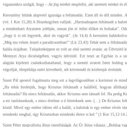
vigaszunkra szolgál, hogy –
Az fog minket megítélni, aki szeretett minket és él
Keresztény hitünk alapvető igazsága a feltámadás. Ezen áll és dől minden. A
(vö. 1 Kor 15,20) A Hiszekegyben valljuk: „Harmadnapon feltámadt a halott
a mindenható Atyaisten jobbján, onnan jön el ítélni élőket és holtakat”. Od
„hogy ti is ott legyetek, ahol én vagyok”. (Jn 14,4) A kereszten haldokolv
„Még ma velem leszel a paradicsomban!” (Lk 23,43) Tehát nem a föltámadás
halála órájában. Tulajdonképpen ez volt az első szentté avatás: az Üdvözítő kij
Mennyei Atya dicsőségében, vagyis üdvözül. Ezt teszi az Egyház is a szen
alapján kijelenti csalatkozhatatlanul, hogy a szentté avatott Isten boldog s
végcélját, életpéldája ezért követhető, sőt követendő és közbenjár érettünk.
Szent Pál apostol fogalmazta meg ezt a legvilágosabban a korintusi és mind
„Ha tehát hirdetjük, hogy Krisztus feltámadt a halálból, hogyan állíthat
feltámadás? Ha nincs feltámadás, akkor Krisztus sem támadt fel. Ha pedig Kr
a mi tanításunknak, s nincs értelme a ti hiteteknek sem. (…) De Krisztus fel
közül. Mivel egy ember idézte elő a halált, a halottak is egy ember révén 
mindenki meghal, úgy Krisztusban mindenki életre is kel.” (1 Kor 15,12-14.
Szent Péter megvallotta Jézus istenfiúságát. Az Úr Jézus válasza: „Boldog va