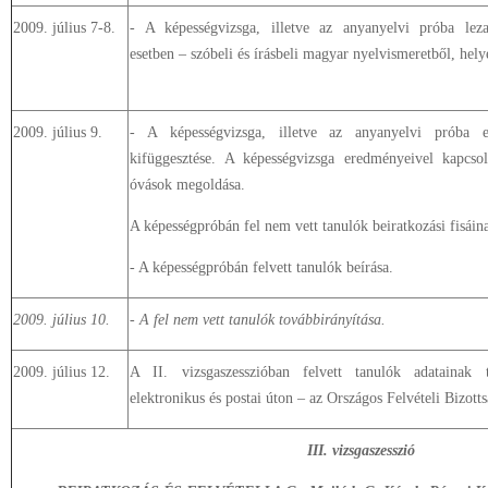
2009. július 7-8.
- A képességvizsga, illetve az anyanyelvi próba lezaj
esetben – szóbeli és írásbeli magyar nyelvismeretből, hely
2009. július 9.
- A képességvizsga, illetve az anyanyelvi próba e
kifüggesztése. A képességvizsga eredményeivel kapcsol
óvások megoldása.
A képességpróbán fel nem vett tanulók beiratkozási fisáin
- A képességpróbán felvett tanulók beírása.
2009. július 10.
- A fel nem vett tanulók továbbirányítása.
2009. július 12.
A II. vizsgaszesszióban felvett tanulók adatainak 
elektronikus és postai úton – az Országos Felvételi Bizott
III. vizsgaszesszió