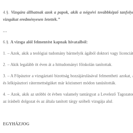
4.§.
Vizsgára állhatnak azok a papok, akik a négyévi továbbképző tanfolya
vizsgákat eredményesen letették.”
…
6.§.
A vizsga alól felmentést kapnak hivatalból:
1. – Azok, akik a teológiai tudomány bármelyik ágából doktori vagy licenciátu
2. – Akik legalább öt éven át a hittudományi főiskolán tanítottak.
3. – A Főpásztor a vizsgáztató bizottság hozzájárulásával felmentheti azokat, 
és lelkipásztori rátermettségüket már közismert módon tanúsították.
4. – Azok, akik az utóbbi öt évben valamely tantárgyat a Levelező Tagozaton
az írásbeli dolgozat és az általa tanított tárgy szóbeli vizsgája alul.
EGYHÁZJOG