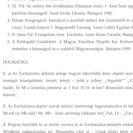
VI. Pál: Az emberi élet továbbadása (Humanae vitae). l. Amit Isten eg
katolikus házasságról. Szent István Társulat, Budapest 1986.
Hittani Kongregáció: Instrukció a kezdődő emberi élet tiszteletéről é
vitae). Családi Iránytű 5. Magzatvédő Társaság. Szent Gellért Egyházi 
II. János Pál: Evangelium vitae. Enciklika. Szent István Társulat, Buda
A Boldogabb Családokért. A Magyar Katolikus Püspöki Kar Körleve
emberhez a házasságról és a családról Magyarországon. Budapest 1999.
DOGMATIKA
1.
a) Az Eucharisztia áldozati jellege hogyan tükröződik Jézus alapító sza
önmagát kiszolgáltatás; kenyér, kehely – jelek a jelben; „Vegyétek!” „Ez
buzdít;
b) Mi a koinónia jelentése az 1 Kor 10,16 sk-ben?
Részesedés közö
közvetít;
2.
Az Eucharisztia-alapító szavak milyen ószövetségi hagyományokra és hel
Mt-nál (és Mk-nál)?
Mt, Mk – Sínai szövetség (áldozati vér); Pál, Lk – „Ezt
3.
Hogyan fejeződik ki az utolsó vacsora és az Eucharisztia-ünneplés eszka
Mindkettő eszkatológikus jel; Maranatha (Jöjj el – Urunk eljött) kérés é