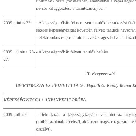
líceumok / osztályok esetében, amelyeknél a képességpróbá
névsor kifüggesztése a tanintézményben.
2009. június 22.
- A képességpróbán fel nem vett tanulók beiratkozási fisá
sikeres képességvizsgát követően felvett tanulók névsorán
- elektronikus és postai úton - az Országos Felvételi Bizot
2009. június 23-
- A képességpróbán felvett tanulók beírása.
27.
II. vizsgaszesszió
BEIRATKOZÁS ÉS FELVÉTELI A Gr. Majláth G. Károly Római Kat
KÉPESSÉGVIZSGA + ANYANYELVI PRÓBA
2009. július 6.
- Beiratkozás a képességvizsgára, valamint az anyany
(utóbbi azoknak kötelező, akik nem magyar tagozaton vé
osztályt).