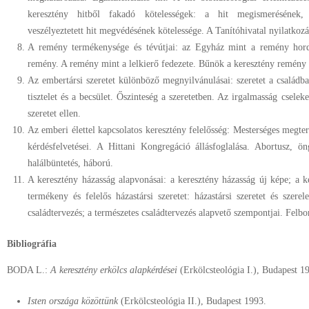
keresztény hitből fakadó kötelességek: a hit megismerésének, 
veszélyeztetett hit megvédésének kötelessége. A Tanítóhivatal nyilatkozá
A remény termékenysége és tévútjai: az Egyház mint a remény hordo
remény. A remény mint a lelkierő fedezete. Bűnök a keresztény remény 
Az embertársi szeretet különböző megnyilvánulásai: szeretet a családb
tisztelet és a becsület. Őszinteség a szeretetben. Az irgalmasság cselek
szeretet ellen.
Az emberi élettel kapcsolatos keresztény felelősség: Mesterséges megte
kérdésfelvetései. A Hittani Kongregáció állásfoglalása. Abortusz, ö
halálbüntetés, háború.
A keresztény házasság alapvonásai: a keresztény házasság új képe; a k
termékeny és felelős házastársi szeretet: házastársi szeretet és szer
családtervezés; a természetes családtervezés alapvető szempontjai. Felbo
Bibliográfia
BODA L.:
A keresztény erkölcs alapkérdései
(Erkölcsteológia I.), Budapest 1
Isten országa közöttünk
(Erkölcsteológia II.), Budapest 1993.