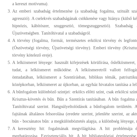
a kereszt motívuma).
Az emberi szabadság értelmezése (a szabadság fogalma, szituált sza
agresszió). A cselekvés szabadságának csökkenése vagy hiánya (külső ké
hipnózis, kábítószer, szuggesztió, tömegszuggesztió). Szabadsá
Újszövetségben. Tanítóhivatal a szabadságról.
A törvény (fogalma, formái, természetes erkölcsi törvény és legfonto
(Ószövetségi törvény, Újszövetségi törvény). Emberi törvény (Kriszt
törvény kötelező ereje).
A lelkiismeret lényege: használt kifejezések körülírása, őslelkiismeret,
tudat, a lelkiismeret működése. A lelkiismeretről vallott felfogá
öntudatában, lelkiismeret a Szentírásban, biblikus témák, patrisztik
középkorban, lelkiismeret az újkorban, az egyház hivatalos tanítása a lel
A bűnfogalom különböző szintjei: erkölcs előtti színt, csak erkölcsi szí
Krisztus-követés és bűn. Bűn a Szentírás tanításában. A bűn fogalma 
Tanítóhivatal szerint. Hangsúlyeltolódások a bűnfogalom területén. 
fajtáinak általános felsorolása (eredete szerint, jelenléte szerint, az a
bűn - bocsánatos bűn: a megkülönböztetés alapja, a különbség lényege,
A keresztény hit: fogalmának megvilágítása. A hit problémája é
meghatározása. Egzisztenciális hit. A hit bibliateológiai értelmezé