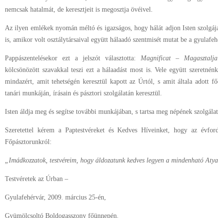
nemcsak hatalmát, de keresztjeit is megosztja övéivel.
Az ilyen emlékek nyomán méltó és igazságos, hogy hálát adjon Isten szolgája
is, amikor volt osztálytársaival együtt hálaadó szentmisét mutat be a gyulafe
Pappászentelésekor ezt a jelszót választotta:
Magnificat – Magasztalj
kölcsönözött szavakkal teszi ezt a hálaadást most is. Vele együtt szeretné
mindazért, amit tehetségén keresztül kapott az Úrtól, s amit általa adot
tanári munkáján, írásain és pásztori szolgálatán keresztül.
Isten áldja meg és segítse további munkájában, s tartsa meg népének szolgála
Szeretettel kérem a Paptestvéreket és Kedves Híveinket, hogy az évfo
Főpásztorunkról:
„Imádkozzatok, testvéreim, hogy áldozatunk kedves legyen a mindenható Atyai
Testvéretek az Úrban –
Gyulafehérvár, 2009. március 25-én,
Gyümölcsoltó Boldogasszony főünnepén.