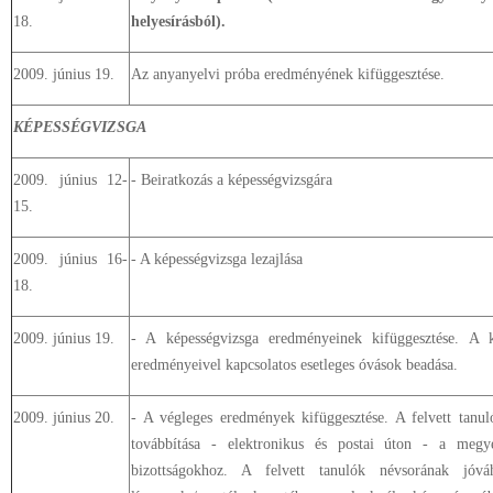
18.
helyesírásból).
2009. június 19.
Az anyanyelvi próba eredményének kifüggesztése.
KÉPESSÉGVIZSGA
2009. június 12-
- Beiratkozás a képességvizsgára
15.
2009. június 16-
- A képességvizsga lezajlása
18.
2009. június 19.
- A képességvizsga eredményeinek kifüggesztése. A k
eredményeivel kapcsolatos esetleges óvások beadása.
2009. június 20.
- A végleges eredmények kifüggesztése. A felvett tanu
továbbítása - elektronikus és postai úton - a megye
bizottságokhoz. A felvett tanulók névsorának jóvá