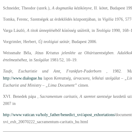
Schneider, Theodor (szerk.),
A dogmatika kézikönyve
, II. kötet, Budapest 19
Tomka, Ferenc, Szentségek az érdeklődés központjában, in
Vigilia
1976, 577
Varga László,
A titok ünnepléséből közösség születik
, in
Teológia
1990, 168–
Vorgrimler, Herbert,
Új teológiai szótár
, Budapest 2006.
Weissmahr Béla,
Jézus Krisztus jelenléte az Oltáriszentségben
.
Adalékok
értelmezéséhez
, in
Szolgálat
1981/52, 10–19.
Taufe, Eucharistie und Amt, Frankfurt-Paderborn
, 1982. Magya
http://www.dialogue.hu
lapon
Keresztség, úrvacsora, lelkészi szolgálat – „
Eucharist and Ministry – „Lima Document”
címen.
XVI. Benedek pápa ,
Sacramentum caritatis
,
A szeretet szentsége
kezdetű szi
2007 in
http://www.vatican.va/holy_father/benedict_xvi/apost_exhortations/
document
xvi_exh_20070222_sacramentum-caritatis_hu.html