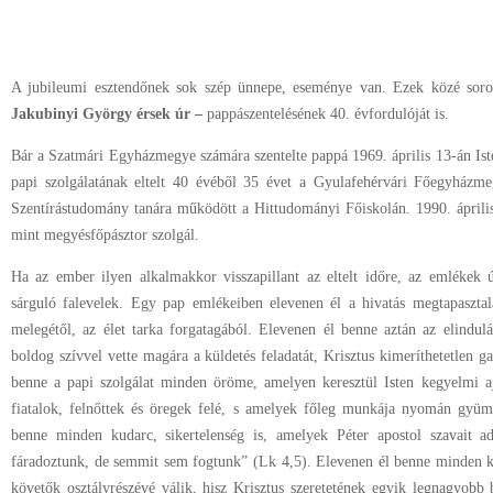
A jubileumi esztendőnek sok szép ünnepe, eseménye van. Ezek közé sor
Jakubinyi György érsek úr –
pappászentelésének 40. évfordulóját is.
Bár a Szatmári Egyházmegye számára szentelte pappá 1969. április 13-án Is
papi szolgálatának eltelt 40 évéből 35 évet a Gyulafehérvári Főegyházmeg
Szentírástudomány tanára működött a Hittudományi Főiskolán. 1990. áprili
mint megyésfőpásztor szolgál.
Ha az ember ilyen alkalmakkor visszapillant az eltelt időre, az emlékek 
sárguló falevelek. Egy pap emlékeiben elevenen él a hivatás megtapasztalá
melegétől, az élet tarka forgatagából. Elevenen él benne aztán az elindu
boldog szívvel vette magára a küldetés feladatát, Krisztus kimeríthetetlen g
benne a papi szolgálat minden öröme, amelyen keresztül Isten kegyelmi aj
fiatalok, felnőttek és öregek felé, s amelyek főleg munkája nyomán gyümö
benne minden kudarc, sikertelenség is, amelyek Péter apostol szavait ad
fáradoztunk, de semmit sem fogtunk” (Lk 4,5). Elevenen él benne minden ke
követők osztályrészévé válik, hisz Krisztus szeretetének egyik legnagyobb 