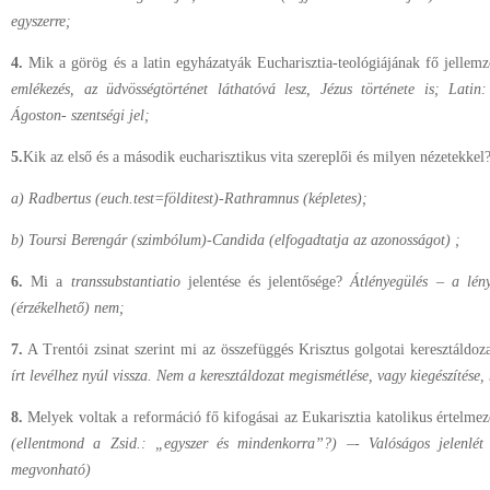
egyszerre;
4.
Mik a görög és a latin egyházatyák Eucharisztia-teológiájának fő jellem
emlékezés, az üdvösségtörténet láthatóvá lesz, Jézus története is; Latin
Ágoston- szentségi jel;
5.
Kik az első és a második eucharisztikus vita szereplői és milyen nézetekkel
a) Radbertus (euch.test=földitest)-Rathramnus (képletes);
b) Toursi Berengár (szimbólum)-Candida (elfogadtatja az azonosságot) ;
6.
Mi a
transsubstantiatio
jelentése és jelentősége?
Átlényegülés – a lény
(érzékelhető) nem;
7.
A Trentói zsinat szerint mi az összefüggés Krisztus golgotai keresztáldoz
írt levélhez nyúl vissza. Nem a keresztáldozat megismétlése, vagy kiegészítése
8.
Melyek voltak a reformáció fő kifogásai az Eukarisztia katolikus értelmez
(ellentmond a Zsid.: „egyszer és mindenkorra”?) –- Valóságos jelenlé
megvonható)