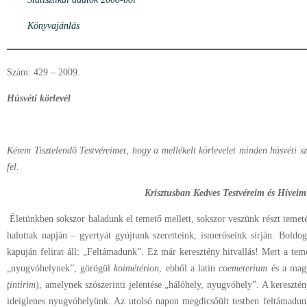
Könyvajánlás
Szám: 429 – 2009.
Húsvéti körlevél
Kérem Tisztelendő Testvéreimet, hogy a mellékelt körlevelet minden húsvéti sz
fel.
Krisztusban Kedves Testvéreim és Híveim
Életünkben sokszor haladunk el temető mellett, sokszor veszünk részt temet
halottak napján – gyertyát gyújtunk szeretteink, ismerőseink sírján. Boldo
kapuján felirat áll: „Feltámadunk”. Ez már keresztény hitvallás! Mert a tem
„nyugvóhelynek”, görögül
koimétérion
, ebből a latin
coemeterium
és a mag
ţintirim
), amelynek szószerinti jelentése „hálóhely, nyugvóhely”. A kereszté
ideiglenes nyugvóhelyünk. Az utolsó napon megdicsőült testben feltámadunk,