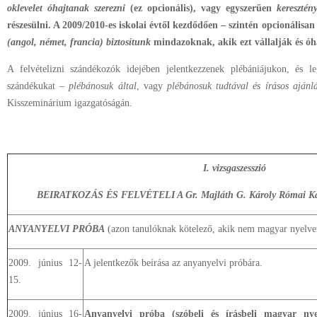
oklevelet óhajtanak szerezni
(ez opcionális), vagy egyszerűen
keresztén
részesülni. A 2009/2010-es iskolai évtől kezdődően – szintén opcionálisan
(angol, német, francia) biztosítunk
mindazoknak, akik ezt vállalják és óh
A felvételizni szándékozók idejében jelentkezzenek plébániájukon, és l
szándékukat –
plébánosuk által
, vagy
plébánosuk tudtával és írásos ajánlá
Kisszeminárium igazgatóságán.
I. vizsgaszesszió
BEIRATKOZÁS ÉS FELVÉTELI A Gr. Majláth G. Károly Római Kat
ANYANYELVI PRÓBA
(azon tanulóknak kötelező, akik nem magyar nyelven
2009. június 12-
A jelentkezők beírása az anyanyelvi próbára.
15.
2009. június 16-
Anyanyelvi próba (szóbeli és írásbeli magyar nyel