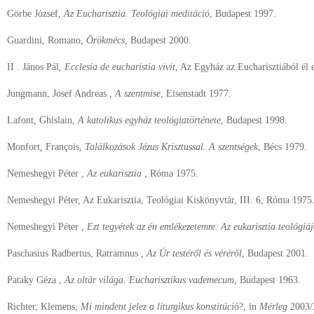
Görbe József,
Az Eucharisztia. Teológiai meditáció
, Budapest 1997.
Guardini, Romano,
Örökmécs
, Budapest 2000.
II
.
János Pál,
Ecclesia de eucharistia vivit
, Az Egyház az Eucharisztiából él 
Jungmann, Josef Andreas ,
A szentmise
, Eisenstadt 1977.
Lafont, Ghislain,
A katolikus egyház teológiatörténete
, Budapest 1998.
Monfort
,
François,
Találkozások Jézus Krisztussal. A szentségek
, Bécs 1979.
Nemeshegyi Péter ,
Az eukarisztia
, Róma 1975.
Nemeshegyi Péter, Az Eukarisztia, Teológiai Kiskönyvtár, III. 6, Róma 1975
Nemeshegyi Péter ,
Ezt tegyétek az én emlékezetemre. Az eukarisztia teológiá
Paschasius Radbertus, Ratramnus ,
Az Úr testéről és véréről
, Budapest 2001.
Pataky Géza ,
Az oltár világa. Eucharisztikus vademecum
, Budapest 1963.
Richter, Klemens,
Mi mindent jelez a liturgikus konstitúci
ó?, in
Mérleg
2003/