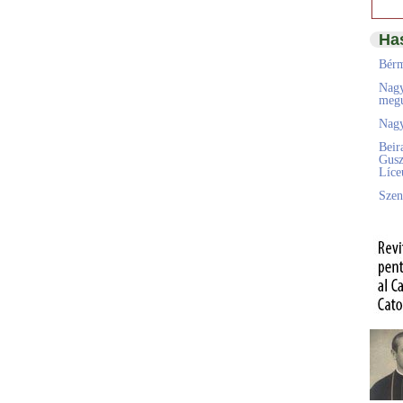
Ha
Bérm
Nagy
megú
Nagy
Beir
Gusz
Líc
Szen