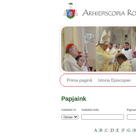
Prima pagină
Istoria Episcopiei
Papjaink
Születési év
Születési hely
Papsze
A
|
B
|
C
|
D
|
E
|
F
|
G
|