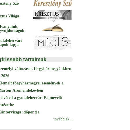
esztény Szó
ztus Világa
dványaink,
yvújdonságok
ulafehérvári
papok lapja
gfrissebb tartalmak
Személyi változások főegyházmegyénkben
 2026
Kiemelt főegyházmegyei események a
Márton Áron emlékévben
elvételi a gyulafehérvári Papnevelő
ntézetbe
ántorvizsga időpontja
továbbiak...