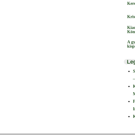
Ker
Kris
Kia
Kön
A gy
kis
Le
–
F
I
K