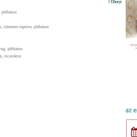
† Elhunyt
,
plébános
n
,
címzetes esperes
,
plébános
yug. plébános
n
,
vicerektor