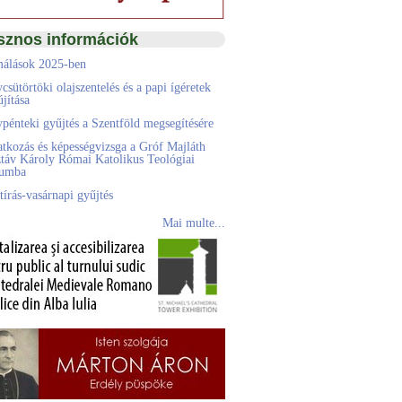
sznos információk
álások 2025-ben
csütörtöki olajszentelés és a papi ígéretek
jítása
pénteki gyűjtés a Szentföld megsegítésére
atkozás és képességvizsga a Gróf Majláth
táv Károly Római Katolikus Teológiai
eumba
tírás-vasárnapi gyűjtés
Mai multe...