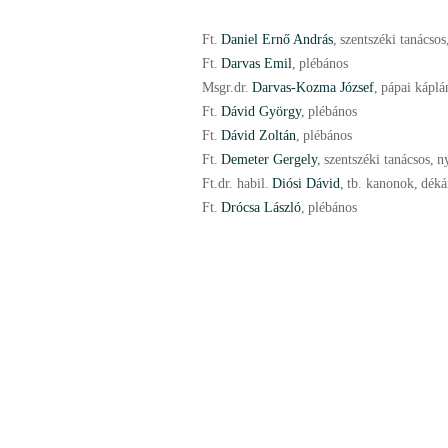
Ft.
Daniel Ernő András
,
szentszéki tanácsos
Ft.
Darvas Emil
,
plébános
Msgr.
dr.
Darvas-Kozma József
,
pápai káplá
Ft.
Dávid György
,
plébános
Ft.
Dávid Zoltán
,
plébános
Ft.
Demeter Gergely
,
szentszéki tanácsos
,
n
Ft.
dr.
habil.
Diósi Dávid
,
tb. kanonok
,
déká
Ft.
Drócsa László
,
plébános