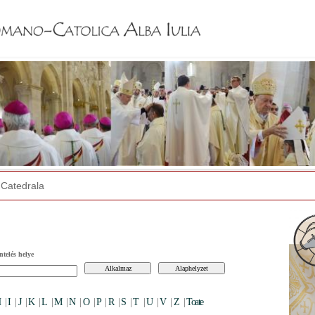
Jump to navigation
Catedrala
ntelés helye
H
|
I
|
J
|
K
|
L
|
M
|
N
|
O
|
P
|
R
|
S
|
T
|
U
|
V
|
Z
|
Toate