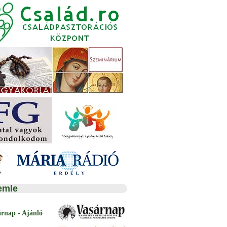
emle
árnap - Ajánló