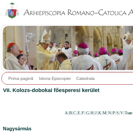
Jump to navigation
Prima pagină
Istoria Episcopiei
Catedrala
VII. Kolozs-dobokai főesperesi kerület
A
|
B
|
C
|
E
|
F
|
G
|
H
|
J
|
K
|
M
|
N
|
P
|
S
|
V
|
Toate
Nagysármás