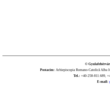
© Gyulafehérvár
Postacím:
Arhiepiscopia Romano-Catolică Alba Iu
Tel.:
+40-258-811.689, +
E-mail: