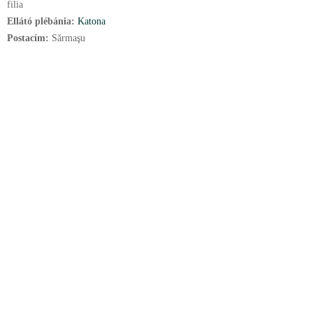
filia
Ellátó plébánia:
Katona
Postacím:
Sărmaşu