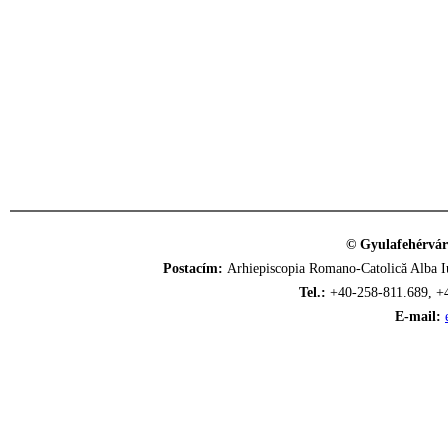
© Gyulafehérvár
Postacím:
Arhiepiscopia Romano-Catolică Alba Iu
Tel.:
+40-258-811.689, +
E-mail: