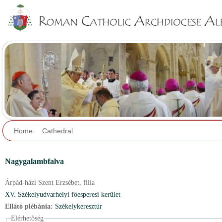
Jump to navigation
Home
Cathedral
Nagygalambfalva
Árpád-házi Szent Erzsébet,
filia
XV. Székelyudvarhelyi főesperesi kerület
Ellátó plébánia:
Székelykeresztúr
Elérhetőség