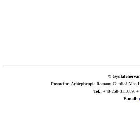
© Gyulafehérvár
Postacím:
Arhiepiscopia Romano-Catolică Alba Iu
Tel.:
+40-258-811.689, +
E-mail: