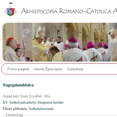
Jump to navigation
Prima pagină
Istoria Episcopiei
Catedrala
Nagygalambfalva
Árpád-házi Szent Erzsébet,
filia
XV. Székelyudvarhelyi főesperesi kerület
Ellátó plébánia:
Székelykeresztúr
Elérhetőség