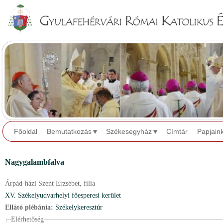
Jump to navigation
Főoldal
Bemutatkozás
Székesegyház
Címtár
Papjain
Nagygalambfalva
Árpád-házi Szent Erzsébet,
filia
XV. Székelyudvarhelyi főesperesi kerület
Ellátó plébánia:
Székelykeresztúr
Elérhetőség