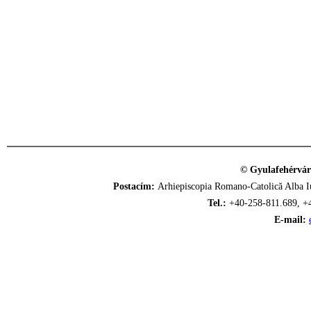
© Gyulafehérvár
Postacím:
Arhiepiscopia Romano-Catolică Alba Iu
Tel.:
+40-258-811.689, +
E-mail: