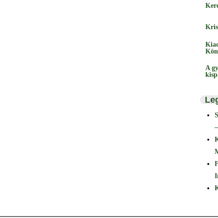
Ker
Kris
Kia
Kön
A gy
kis
Le
–
F
I
K