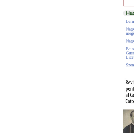
Ha
Bérm
Nagy
megú
Nagy
Beir
Gusz
Líc
Szen