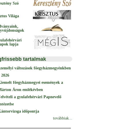
esztény Szó
ztus Világa
dványaink,
yvújdonságok
ulafehérvári
papok lapja
gfrissebb tartalmak
Személyi változások főegyházmegyénkben
 2026
Kiemelt főegyházmegyei események a
Márton Áron emlékévben
elvételi a gyulafehérvári Papnevelő
ntézetbe
ántorvizsga időpontja
továbbiak...