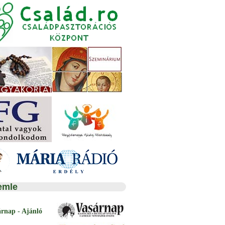
emle
árnap - Ajánló