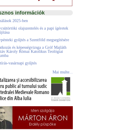
sznos információk
álások 2025-ben
csütörtöki olajszentelés és a papi ígéretek
jítása
pénteki gyűjtés a Szentföld megsegítésére
atkozás és képességvizsga a Gróf Majláth
táv Károly Római Katolikus Teológiai
eumba
tírás-vasárnapi gyűjtés
Mai multe...