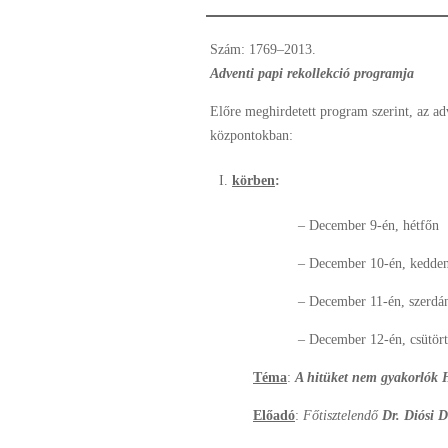
Szám: 1769–2013.
Adventi papi rekollekció programja
Előre meghirdetett program szerint, az adv
központokban:
körben
:
– December 9-én, hétfő
– December 10-én, kedden
– December 11-én, szer
– December 12-én, csütörtö
Téma
:
A hitüket nem gyakorlók 
Előadó
:
Főtisztelendő
Dr. Diósi D