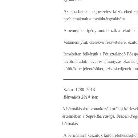
Az előadást és megbeszélést közös ebéd kö
problémáknak a továbbtárgyalására.
Amennyiben igény mutatkozik a rekollekciós
Valamennyiük cselekvő részvételére, ezúto
Ismételten felkérjük a Főtisztelendő Főespe
távolmaradók nevét és a hiányzás okát is. 
küldték be jelentésüket, szíveskedjenek mu
Szám
: 1780–2013
Bérmálás 2014–ben
A bérmálásokra vonatkozó korábbi körlevel
értelmében a
Sepsi-Barcasági, Szeben-Foga
bérmálás.
A bérmálásra készülők külön előkészítőkön 