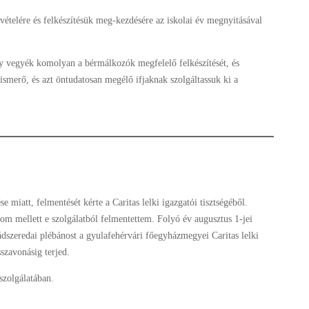
ételére és felkészítésük meg-kezdésére az iskolai év megnyitásával
y vegyék komolyan a bérmálkozók megfelelő felkészítését, és
smerő, és azt öntudatosan megélő ifjaknak szolgáltassuk ki a
se miatt, felmentését kérte a Caritas lelki igazgatói tisztségéből.
om mellett e szolgálatból felmentettem. Folyó év augusztus 1-jei
dszeredai plébánost a gyulafehérvári főegyházmegyei Caritas lelki
szavonásig terjed.
 szolgálatában.