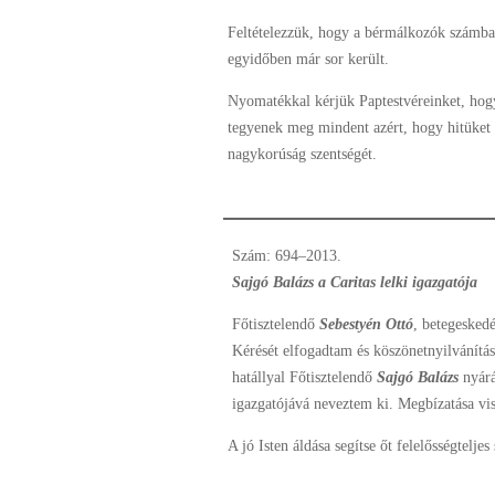
Feltételezzük, hogy a bérmálkozók számbav
egyidőben már sor került.
Nyomatékkal kérjük Paptestvéreinket, hog
tegyenek meg mindent azért, hogy hitüket i
nagykorúság szentségét.
S
zám: 694–2013.
Sajgó Balázs a Caritas lelki igazgatója
Főtisztelendő
Sebestyén Ottó
, betegeskedé
Kérését elfogadtam és köszönetnyilvánítás
hatállyal Főtisztelendő
Sajgó Balázs
nyárá
igazgatójává neveztem ki. Megbízatása vis
A jó Isten áldása segítse őt felelősségteljes