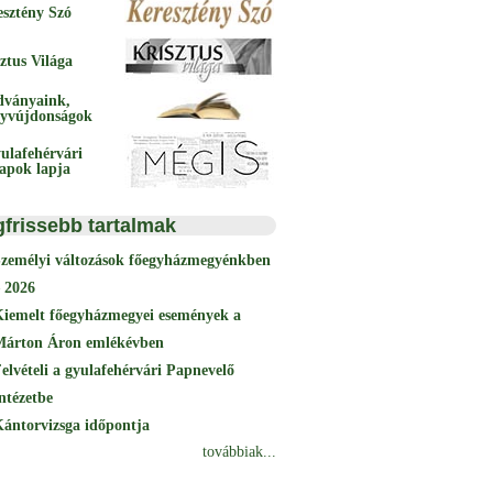
esztény Szó
ztus Világa
dványaink,
yvújdonságok
ulafehérvári
papok lapja
gfrissebb tartalmak
Személyi változások főegyházmegyénkben
 2026
Kiemelt főegyházmegyei események a
Márton Áron emlékévben
elvételi a gyulafehérvári Papnevelő
ntézetbe
ántorvizsga időpontja
továbbiak...