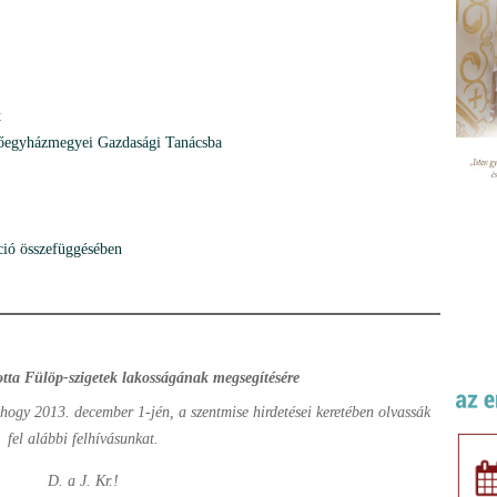
t
főegyházmegyei Gazdasági Tanácsba
áció összefüggésében
otta Fülöp-szigetek lakosságának megsegítésére
, hogy 2013. december 1-jén, a szentmise hirdetései keretében olvassák
fel alábbi felhívásunkat.
D. a J. Kr.!