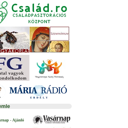
emle
árnap - Ajánló