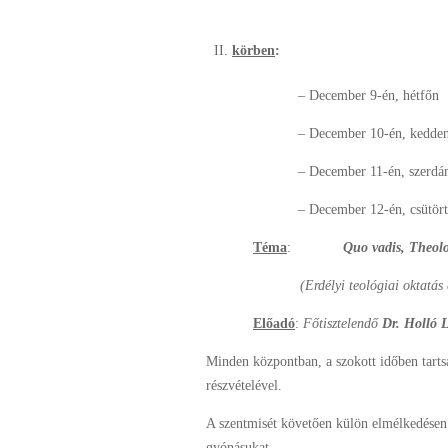
körben
:
– December 9-én, hétfő
– December 10-én, kedden 
– December 11-én, szer
– December 12-én, csütörtö
Téma
:
Quo vadis, Theol
(Erdélyi teológiai oktatás
Előadó
:
Főtisztelendő
Dr. Holló 
Minden központban, a szokott időben tarts
részvételével.
A szentmisét követően külön elmélkedésen 
gyónásukat.