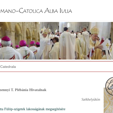
Jump to navigation
Catedrala
ennyi T. Plébánia Hivatalnak
Székhelyükön
tta Fülöp-szigetek lakosságának megsegítésére