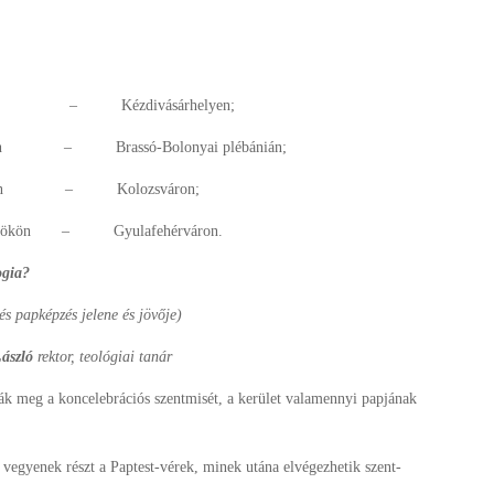
n – Kézdivásárhelyen;
– Brassó-Bolonyai plébánián;
dán – Kolozsváron;
kön – Gyulafehérváron.
ogia?
 és papképzés jelene és jövője)
László
rektor, teológiai tanár
ák meg a koncelebrációs szentmisét, a kerület valamennyi papjának
vegyenek részt a Paptest-vérek, minek utána elvégezhetik szent-