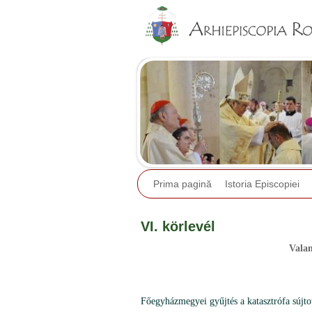
Prima pagină
Istoria Episcopiei
VI. körlevél
Valam
Főegyházmegyei gyűjtés a katasztrófa sújto