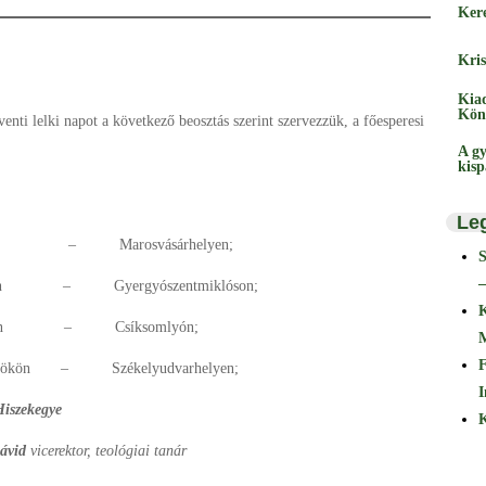
Ker
Kris
Kia
Kön
enti lelki napot a következő beosztás szerint szervezzük, a főesperesi
A gy
kis
Le
n – Marosvásárhelyen;
–
 – Gyergyószentmiklóson;
dán – Csíksomlyón;
F
kön – Székelyudvarhelyen;
I
Hiszekegye
K
ávid
vicerektor, teológiai tanár