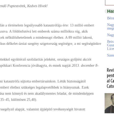
lendő Paptestvérek, Kedves Hívek!
Ha
Bérm
Nagy
án a történelem legsúlyosabb katasztrófája érte: 13 millió embert
megú
 okozva. A földönfutóvá lett emberek száma milliókra rúg, akik
Nagy
lyek nélkülözhetetlenek a mindennapi élethez. A 89 millió lakosú,
Beir
s délkelet-ázsiai szegény szigetország segítségre, a mi segítségünkre
Gusz
Líc
Szen
tekkel együttérző szolidaritás jeleként, országos gyűjtési akciót
spökkari Konferencia jóváhagyta, és ennek napját
2013. december 8
-
ni katasztrófa sújtotta embertársainkon. Létük biztonságától
 emberi élethez szükséges legalapvetőbbek is hiányoznak. Ezek
tatása nem könnyű és nem akadálymentes feladat, de mindenképpen
, 35–45, különösen 25,40).
ssegélyző alapját, valamint újjáépítő tevékenységét hivatott