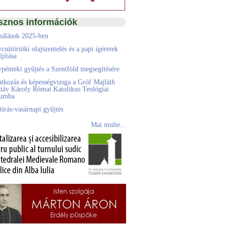
sznos információk
álások 2025-ben
csütörtöki olajszentelés és a papi ígéretek
jítása
pénteki gyűjtés a Szentföld megsegítésére
atkozás és képességvizsga a Gróf Majláth
táv Károly Római Katolikus Teológiai
eumba
tírás-vasárnapi gyűjtés
Mai multe...