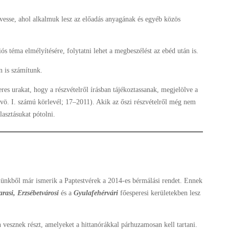
vesse, ahol alkalmuk lesz az előadás anyagának és egyéb közös
 téma elmélyítésére, folytatni lehet a megbeszélést az ebéd után is.
n is számítunk.
res urakat, hogy a részvételről írásban tájékoztassanak, megjelölve a
(vö. I. számú körlevél; 17–2011). Akik az őszi részvételről még nem
lasztásukat pótolni.
ünkből már ismerik a Paptestvérek a 2014-es bérmálási rendet. Ennek
rasi, Erzsébetvárosi
és a
Gyulafehérvári
főesperesi kerületekben lesz
vesznek részt, amelyeket a hittanórákkal párhuzamosan kell tartani.