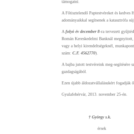
támogatni.
A Főtisztelendő Paptestvéreket és kedves 
adományaikkal segítsenek a katasztrófa súj
A
folyó év
december 8
-ra tervezett gyűjté
Román Kereskedelmi Banknál megnyitott
vagy a helyi kirendeltségeknél, munkapont
szám:
C.F. 4562770
).
A bajba jutott testvéreink meg-segítésére 
gazdagságából.
Ezen újabb áldozatvállalásukért fogadják ő
Gyulafehérvár, 2013. november 25-én.
†
György s.k.
érsek