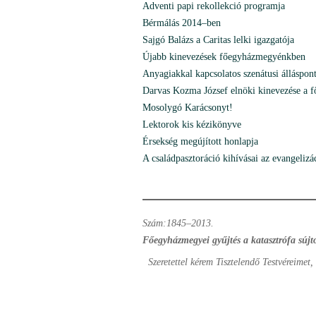
Adventi papi rekollekció programja
Bérmálás 2014–ben
Sajgó Balázs a Caritas lelki igazgatója
Újabb kinevezések főegyházmegyénkben
Anyagiakkal kapcsolatos szenátusi álláspon
Darvas Kozma József elnöki kinevezése a 
Mosolygó Karácsonyt!
Lektorok kis kézikönyve
Érsekség megújított honlapja
A családpasztoráció kihívásai az evangeliz
Szám:1845–2013.
Főegyházmegyei gyűjtés a katasztrófa sújt
Szeretettel kérem Tisztelendő Testvéreimet