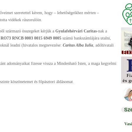
Híveimet szeretettel kérem, hogy – lehetőségeikhez mérten –
totta vidékek rászorulóin.
sből származó összegeket kérjük a
Gyulafehérvári Caritas
-nak a
,
RO73 RNCB 0003 0015 6949 0005
számú bankszámlájára utalni,
oknál leadni (hivatalos megnevezése:
Caritas Alba Iulia
, adóhivatali
szánt adományaikat fizesse vissza a Mindenható Isten, a maga kegyelmi
szinte köszönetemet és főpásztori áldásomat.
Sz
Vas