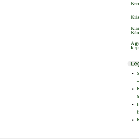
Ker
Kris
Kia
Kön
A gy
kis
Le
–
F
I
K