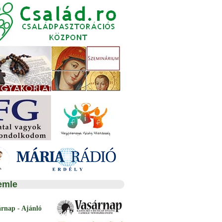
emle
árnap - Ajánló