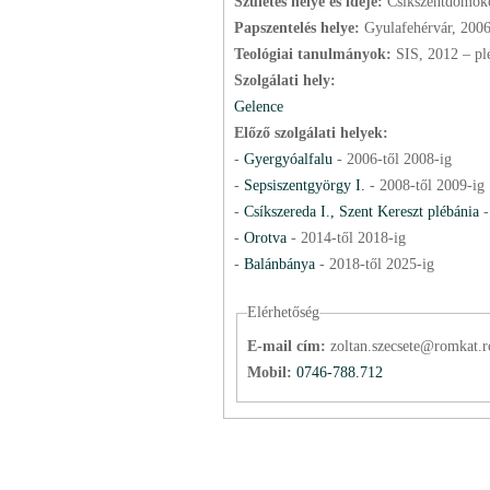
Születés helye és ideje:
Csíkszentdomok
Papszentelés helye:
Gyulafehérvár, 200
Teológiai tanulmányok:
SIS, 2012 – pl
Szolgálati hely:
Gelence
Előző szolgálati helyek:
-
Gyergyóalfalu
-
2006
-től
2008
-ig
-
Sepsiszentgyörgy I.
-
2008
-től
2009
-ig
-
Csíkszereda I., Szent Kereszt plébánia
-
Orotva
-
2014
-től
2018
-ig
-
Balánbánya
-
2018
-től
2025
-ig
Elérhetőség
E-mail cím:
zoltan.szecsete@romkat.r
Mobil:
0746-788.712