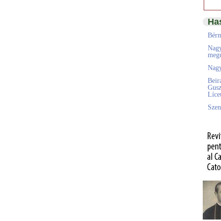
Ha
Bérm
Nagy
megú
Nagy
Beir
Gusz
Líc
Szen