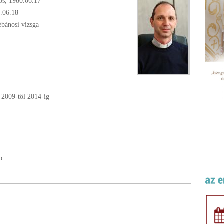
os, 1980.06.17
6.06.18
ébánosi vizsga
-
2009
-től
2014
-ig
o