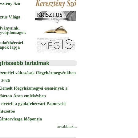
esztény Szó
ztus Világa
dványaink,
yvújdonságok
ulafehérvári
papok lapja
gfrissebb tartalmak
Személyi változások főegyházmegyénkben
 2026
Kiemelt főegyházmegyei események a
Márton Áron emlékévben
elvételi a gyulafehérvári Papnevelő
ntézetbe
ántorvizsga időpontja
továbbiak...