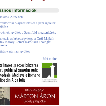
sznos információk
álások 2025-ben
csütörtöki olajszentelés és a papi ígéretek
jítása
pénteki gyűjtés a Szentföld megsegítésére
atkozás és képességvizsga a Gróf Majláth
táv Károly Római Katolikus Teológiai
eumba
tírás-vasárnapi gyűjtés
Mai multe...