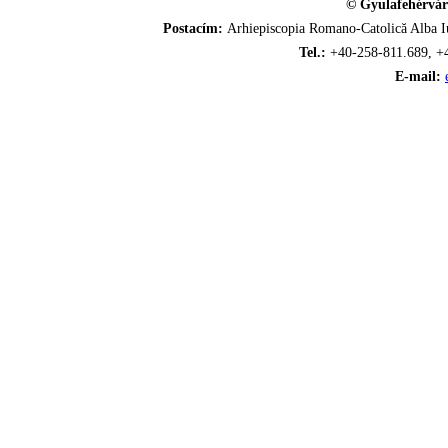
© Gyulafehérvár
Postacím:
Arhiepiscopia Romano-Catolică Alba Iu
Tel.:
+40-258-811.689, +
E-mail: