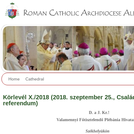
Jump to navigation
Home
Cathedral
Körlevél X./2018 (2018. szeptember 25., Csal
referendum)
D. a J. Kr.!
Valamennyi Főtisztelendő Plébánia Hivata
Székhelyükön