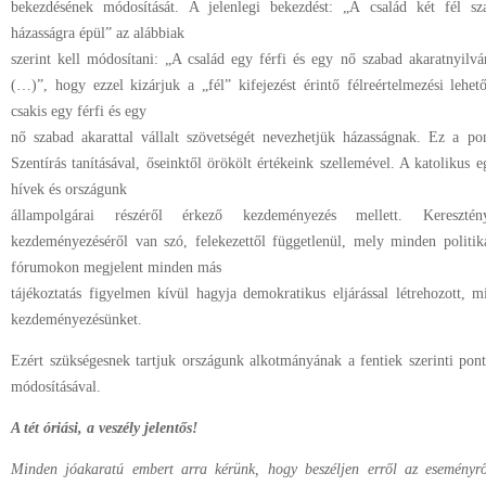
bekezdésének módosítását. A jelenlegi bekezdést: „A család két fél szab
házasságra épül” az alábbiak
szerint kell módosítani: „A család egy férfi és egy nő szabad akaratnyilván
(…)”, hogy ezzel kizárjuk a „fél” kifejezést érintő félreértelmezési lehe
csakis egy férfi és egy
nő szabad akarattal vállalt szövetségét nevezhetjük házasságnak. Ez a po
Szentírás tanításával, őseinktől örökölt értékeink szellemével. A katolikus 
hívek és országunk
állampolgárai részéről érkező kezdeményezés mellett. Kereszté
kezdeményezéséről van szó, felekezettől függetlenül, mely minden politik
fórumokon megjelent minden más
tájékoztatás figyelmen kívül hagyja demokratikus eljárással létrehozott, mi
kezdeményezésünket.
Ezért szükségesnek tartjuk országunk alkotmányának a fentiek szerinti pont
módosításával.
A tét óriási, a veszély jelentős!
Minden jóakaratú embert arra kérünk, hogy beszéljen erről az eseményrő