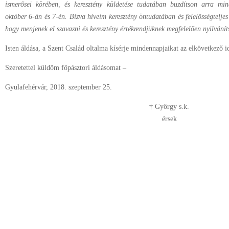
ismerősei körében, és keresztény küldetése tudatában buzdítson arra mi
október 6-án és 7-én. Bízva híveim keresztény öntudatában és felelősségteljes 
hogy menjenek el szavazni és keresztény értékrendjüknek megfelelően nyilvání
Isten áldása, a Szent Család oltalma kísérje mindennapjaikat az elkövetkező i
Szeretettel küldöm főpásztori áldásomat –
Gyulafehérvár, 2018. szeptember 25.
† György s.k.
érsek