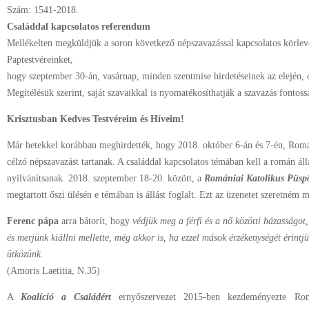
Szám: 1541-2018.
Családdal kapcsolatos referendum
Mellékelten megküldjük a soron következő népszavazással kapcsolatos körlev
Paptestvéreinket,
hogy szeptember 30-án, vasárnap, minden szentmise hirdetéseinek az elején, ol
Megítélésük szerint, saját szavaikkal is nyomatékosíthatják a szavazás fontoss
Krisztusban Kedves Testvéreim és Híveim!
Már hetekkel korábban meghirdették, hogy 2018. október 6-án és 7-én, Rom
célzó népszavazást tartanak. A családdal kapcsolatos témában kell a román 
nyilvánítsanak. 2018. szeptember 18-20. között, a
Romániai Katolikus Püsp
megtartott őszi ülésén e témában is állást foglalt. Ezt az üzenetet szeretném 
Ferenc pápa
arra bátorít, hogy
védjük meg a férfi és a nő közötti házasságot,
és merjünk kiállni mellette, még akkor is, ha ezzel mások érzékenységét érintj
ütközünk.
(Amoris Laetitia, N.35)
A
Koalíció a Családért
ernyőszervezet 2015-ben kezdeményezte Ro