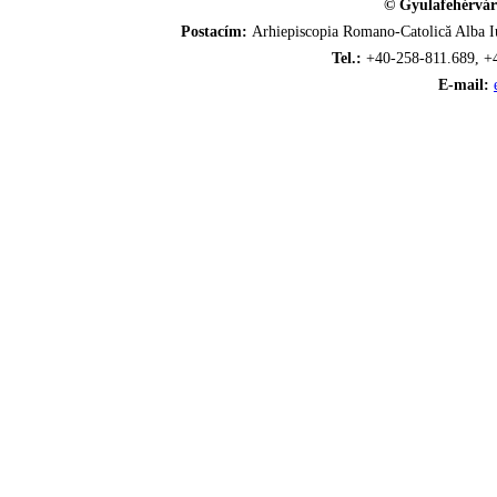
© Gyulafehérvár
Postacím:
Arhiepiscopia Romano-Catolică Alba Iu
Tel.:
+40-258-811.689, +
E-mail: