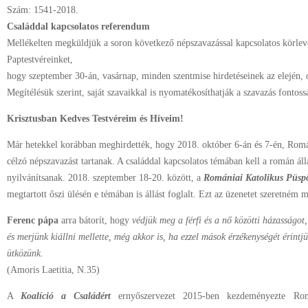
Szám: 1541-2018.
Családdal kapcsolatos referendum
Mellékelten megküldjük a soron következő népszavazással kapcsolatos körlev
Paptestvéreinket,
hogy szeptember 30-án, vasárnap, minden szentmise hirdetéseinek az elején, ol
Megítélésük szerint, saját szavaikkal is nyomatékosíthatják a szavazás fontoss
Krisztusban Kedves Testvéreim és Híveim!
Már hetekkel korábban meghirdették, hogy 2018. október 6-án és 7-én, Rom
célzó népszavazást tartanak. A családdal kapcsolatos témában kell a román 
nyilvánítsanak. 2018. szeptember 18-20. között, a
Romániai Katolikus Püsp
megtartott őszi ülésén e témában is állást foglalt. Ezt az üzenetet szeretném 
Ferenc pápa
arra bátorít, hogy
védjük meg a férfi és a nő közötti házasságot,
és merjünk kiállni mellette, még akkor is, ha ezzel mások érzékenységét érintj
ütközünk.
(Amoris Laetitia, N.35)
A
Koalíció a Családért
ernyőszervezet 2015-ben kezdeményezte Ro