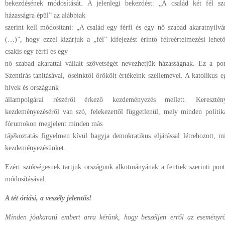
bekezdésének módosítását. A jelenlegi bekezdést: „A család két fél szab
házasságra épül” az alábbiak
szerint kell módosítani: „A család egy férfi és egy nő szabad akaratnyilván
(…)”, hogy ezzel kizárjuk a „fél” kifejezést érintő félreértelmezési lehe
csakis egy férfi és egy
nő szabad akarattal vállalt szövetségét nevezhetjük házasságnak. Ez a po
Szentírás tanításával, őseinktől örökölt értékeink szellemével. A katolikus 
hívek és országunk
állampolgárai részéről érkező kezdeményezés mellett. Kereszté
kezdeményezéséről van szó, felekezettől függetlenül, mely minden politik
fórumokon megjelent minden más
tájékoztatás figyelmen kívül hagyja demokratikus eljárással létrehozott, mi
kezdeményezésünket.
Ezért szükségesnek tartjuk országunk alkotmányának a fentiek szerinti pont
módosításával.
A tét óriási, a veszély jelentős!
Minden jóakaratú embert arra kérünk, hogy beszéljen erről az eseményrő