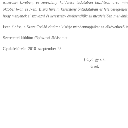
ismerősei körében, és keresztény küldetése tudatában buzdítson arra mi
október 6-án és 7-én. Bízva híveim keresztény öntudatában és felelősségteljes 
hogy menjenek el szavazni és keresztény értékrendjüknek megfelelően nyilvání
Isten áldása, a Szent Család oltalma kísérje mindennapjaikat az elkövetkező i
Szeretettel küldöm főpásztori áldásomat –
Gyulafehérvár, 2018. szeptember 25.
† György s.k.
érsek