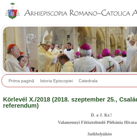
Jump to navigation
Prima pagină
Istoria Episcopiei
Catedrala
Körlevél X./2018 (2018. szeptember 25., Csal
referendum)
D. a J. Kr.!
Valamennyi Főtisztelendő Plébánia Hivata
Székhelyükön