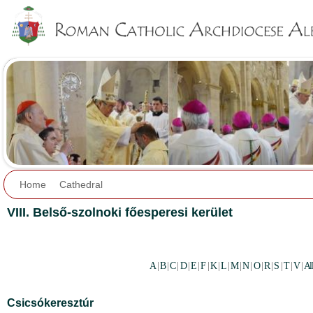
Jump to navigation
Home
Cathedral
VIII. Belső-szolnoki főesperesi kerület
A
|
B
|
C
|
D
|
E
|
F
|
K
|
L
|
M
|
N
|
O
|
R
|
S
|
T
|
V
|
Al
Csicsókeresztúr