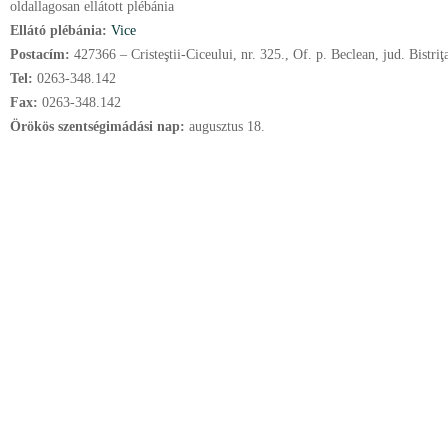
oldallagosan ellátott plébánia
Ellátó plébánia:
Vice
Postacím:
427366 – Cristeştii-Ciceului, nr. 325., Of. p. Beclean, jud. Bistri
Tel:
0263-348.142
Fax:
0263-348.142
Örökös szentségimádási nap:
augusztus
18.