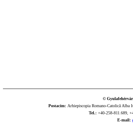
© Gyulafehérvár
Postacím:
Arhiepiscopia Romano-Catolică Alba Iu
Tel.:
+40-258-811.689, +
E-mail: