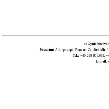
© Gyulafehérvár
Postacím:
Arhiepiscopia Romano-Catolică Alba Iu
Tel.:
+40-258-811.689, +
E-mail: