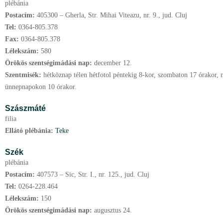
plébánia
Postacím:
405300 – Gherla, Str. Mihai Viteazu, nr. 9., jud. Cluj
Tel:
0364-805.378
Fax:
0364-805.378
Lélekszám:
580
Örökös szentségimádási nap:
december
12.
Szentmisék:
hétköznap télen hétfotol péntekig 8-kor, szombaton 17 órakor, 
ünnepnapokon 10 órakor.
Szászmáté
filia
Ellátó plébánia:
Teke
Szék
plébánia
Postacím:
407573 – Sic, Str. I., nr. 125., jud. Cluj
Tel:
0264-228.464
Lélekszám:
150
Örökös szentségimádási nap:
augusztus
24.