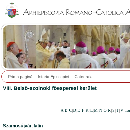
Jump to navigation
Prima pagină
Istoria Episcopiei
Catedrala
VIII. Belső-szolnoki főesperesi kerület
A
|
B
|
C
|
D
|
E
|
F
|
K
|
L
|
M
|
N
|
O
|
R
|
S
|
T
|
V
|
Toa
Szamosújvár,
latin