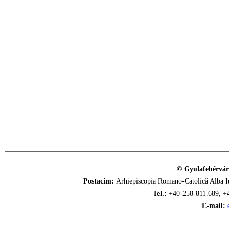
© Gyulafehérvár
Postacím:
Arhiepiscopia Romano-Catolică Alba Iu
Tel.:
+40-258-811.689, +
E-mail: