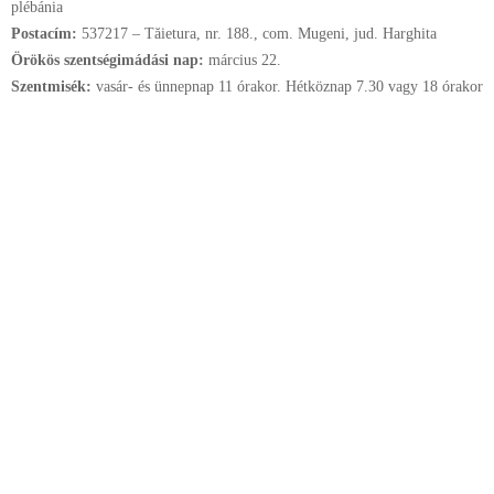
plébánia
Postacím:
537217 – Tăietura, nr. 188., com. Mugeni, jud. Harghita
Örökös szentségimádási nap:
március
22.
Szentmisék:
vasár- és ünnepnap 11 órakor. Hétköznap 7.30 vagy 18 órakor