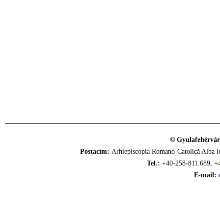
© Gyulafehérvár
Postacím:
Arhiepiscopia Romano-Catolică Alba Iu
Tel.:
+40-258-811.689, +
E-mail: