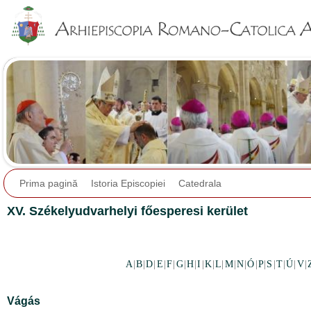
Jump to navigation
Prima pagină
Istoria Episcopiei
Catedrala
XV. Székelyudvarhelyi főesperesi kerület
A
|
B
|
D
|
E
|
F
|
G
|
H
|
I
|
K
|
L
|
M
|
N
|
Ó
|
P
|
S
|
T
|
Ú
|
V
|
Vágás