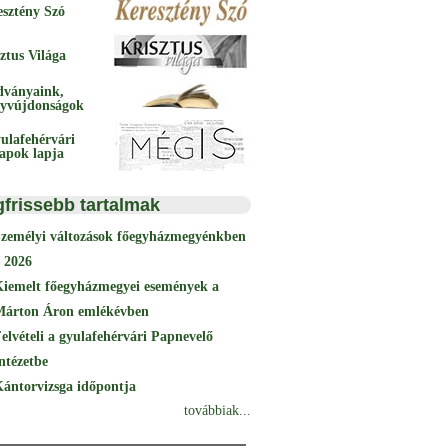
esztény Szó
ztus Világa
dványaink,
yvújdonságok
ulafehérvári
papok lapja
gfrissebb tartalmak
Személyi változások főegyházmegyénkben
 2026
Kiemelt főegyházmegyei események a
Márton Áron emlékévben
elvételi a gyulafehérvári Papnevelő
ntézetbe
ántorvizsga időpontja
továbbiak...