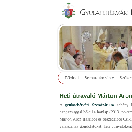
Főoldal
Bemutatkozás
Széke
Heti útravaló Márton Áron
A
gyulafehérvári Szeminárium
néhány k
hanganyaggal bővül a honlap (2013. novem
Márton Áron írásaiból és beszédeiből Csíki
választanak gondolatokat, heti útravalóké