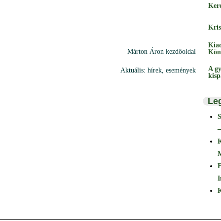
Ker
Kris
Kia
Márton Áron kezdőoldal
Kön
A gy
Aktuális: hírek, események
kis
Le
–
F
I
K