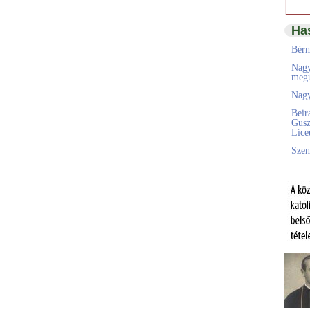
Ha
Bérm
Nagy
megú
Nagy
Beir
Gusz
Líc
Szen