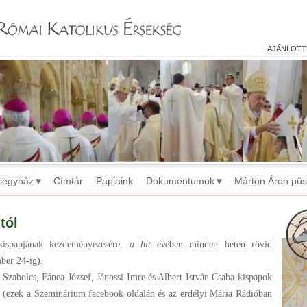
Jump to navigation
ajánlott
segyház
Címtár
Papjaink
Dokumentumok
Márton Áron pü
tól
ispapjának kezdeményezésére,
a hit évé
ben minden héten rövid
ber 24-ig).
 Szabolcs, Fánea József, Jánossi Imre és Albert István Csaba kispapok
nt (ezek a Szeminárium facebook oldalán és az erdélyi Mária Rádióban