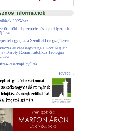
sznos információk
álások 2025-ben
csütörtöki olajszentelés és a papi ígéretek
jítása
pénteki gyűjtés a Szentföld megsegítésére
atkozás és képességvizsga a Gróf Majláth
táv Károly Római Katolikus Teológiai
eumba
tírás-vasárnapi gyűjtés
Tovább...