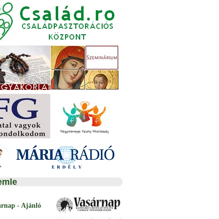
emle
árnap - Ajánló