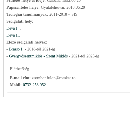
Születés helye és ideje:
Galócás, 1992.06.20
Papszentelés helye:
Gyulafehérvár, 2018.06.29
Teológiai tanulmányok:
2011-2018 – SIS
Szolgálati hely:
Déva I.
,
Déva II.
Előző szolgálati helyek:
-
Brassó I.
-
2018
-től
2021
-ig
-
Gyergyószentmiklós - Szent Miklós
-
2021
-től
2025
-ig
Elérhetőség
E-mail cím:
zsombor.fulop@romkat.ro
Mobil:
0732-253.952