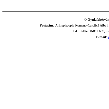
© Gyulafehérvár
Postacím:
Arhiepiscopia Romano-Catolică Alba Iu
Tel.:
+40-258-811.689, +
E-mail: