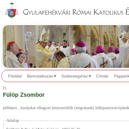
Jump to navigation
Főoldal
Bemutatkozás
Székesegyház
Címtár
Papjain
Ft.
Fülöp Zsombor
plébános
, hazájukat elhagyni kényszerülők (migránsok) lelkipasztorációjának
Adatlap