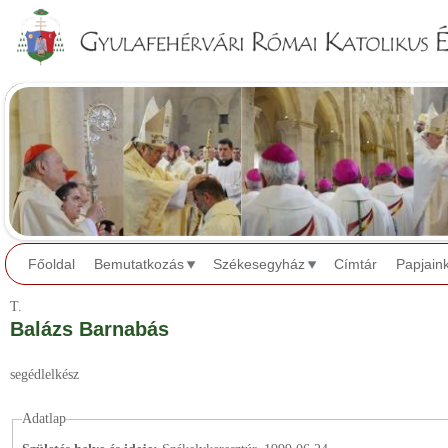
Jump to navigation
Főoldal
Bemutatkozás
Székesegyház
Címtár
Papjain
T.
Balázs Barnabás
segédlelkész
Adatlap