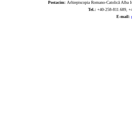
Postacím:
Arhiepiscopia Romano-Catolică Alba Iu
Tel.:
+40-258-811.689, +
E-mail: