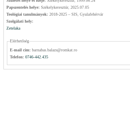
Születés helye és ideje:
Székelykeresztúr, 1999.06.24
Papszentelés helye:
Székelykeresztúr, 2025.07.05
Teológiai tanulmányok:
2018-2025 – SIS, Gyulafehérvár
Szolgálati hely:
Zetelaka
Elérhetőség
E-mail cím:
barnabas.balazs@romkat.ro
Telefon:
0746-442.435