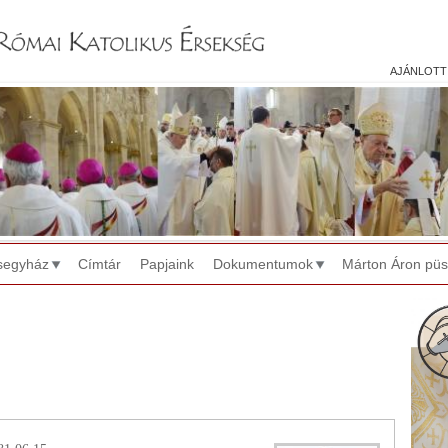
Jump to navigation
ajánlott
segyház
Címtár
Papjaink
Dokumentumok
Márton Áron pü