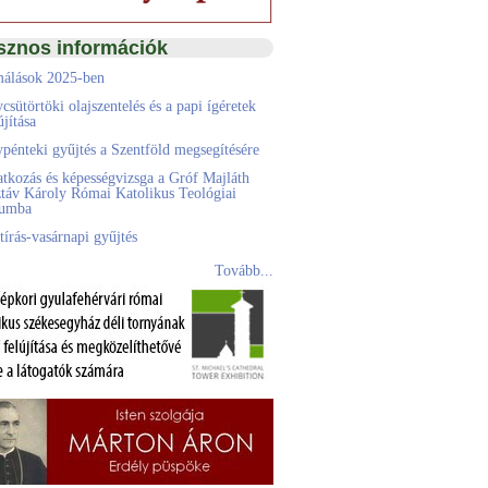
sznos információk
álások 2025-ben
csütörtöki olajszentelés és a papi ígéretek
jítása
pénteki gyűjtés a Szentföld megsegítésére
atkozás és képességvizsga a Gróf Majláth
táv Károly Római Katolikus Teológiai
eumba
tírás-vasárnapi gyűjtés
Tovább...