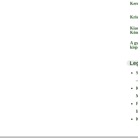
Ker
Kris
Kia
Kön
A gy
kis
Le
–
F
I
K