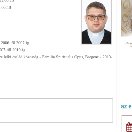
81.06.15
6.06.18
-
2006
-től
2007
-ig
007
-től
2010
-ig
 lelki család közösség - Familia Spiritualis Opus, Bregenz -
2010
-