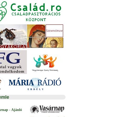
emle
árnap - Ajánló