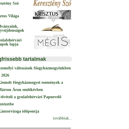
esztény Szó
ztus Világa
dványaink,
yvújdonságok
ulafehérvári
papok lapja
gfrissebb tartalmak
Személyi változások főegyházmegyénkben
 2026
Kiemelt főegyházmegyei események a
Márton Áron emlékévben
elvételi a gyulafehérvári Papnevelő
ntézetbe
ántorvizsga időpontja
továbbiak...