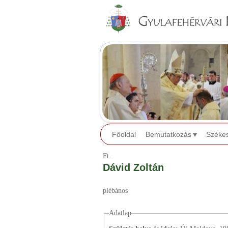
Főoldal
Bemutatkozás
Széke
Ft.
Dávid Zoltán
plébános
Adatlap