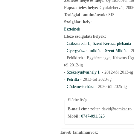
Születés helye és ideje:
Új-Moldova, 19
Papszentelés helye:
Gyulafehérvár, 200
Teológiai tanulmányok:
SIS
Szolgálati hely:
Esztelnek
Előző szolgálati helyek:
-
Csíkszereda I., Szent Kereszt plébánia
-
Gyergyószentmiklós - Szent Miklós
-
2
- Feldkirch-i Egyházmegye, Krisztus Ügye
től
2012
-ig
-
Székelyudvarhely I.
-
2012
-től
2013
-ig
-
Petrilla
-
2013
-től
2020
-ig
-
Gödemesterháza
-
2020
-től
2025
-ig
Elérhetőség
E-mail cím:
zoltan.david@romkat.ro
Mobil:
0747-091.525
Egyéb tanulmányok: