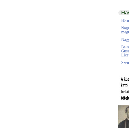
Ha
Bérm
Nagy
megú
Nagy
Beir
Gusz
Líc
Szen