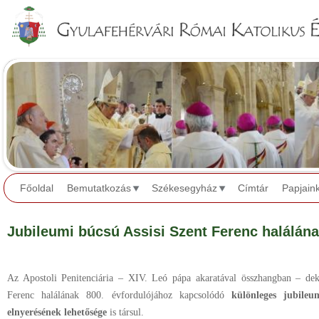
Jump to navigation
Főoldal
Bemutatkozás
Székesegyház
Címtár
Papjain
Jubileumi búcsú Assisi Szent Ferenc halálána
Az Apostoli Penitenciária – XIV. Leó pápa akaratával összhangban – dek
Ferenc halálának 800. évfordulójához kapcsolódó
különleges jubileu
elnyerésének lehetősége
is társul.