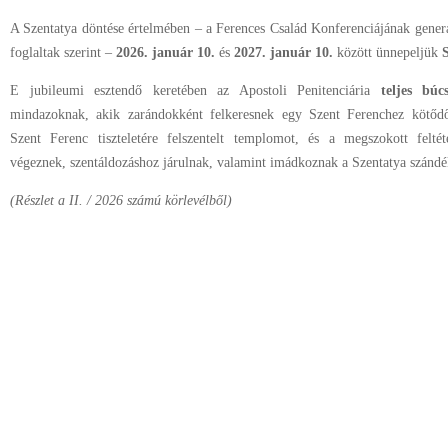
A Szentatya döntése értelmében – a Ferences Család Konferenciájának generál
foglaltak szerint –
2026. január 10.
és
2027. január 10.
között ünnepeljük
E jubileumi esztendő keretében az Apostoli Penitenciária
teljes búc
mindazoknak, akik zarándokként felkeresnek egy Szent Ferenchez kötőd
Szent Ferenc tiszteletére felszentelt templomot, és a megszokott feltéte
végeznek, szentáldozáshoz járulnak, valamint imádkoznak a Szentatya szándé
(Részlet a II. / 2026 számú körlevélből)