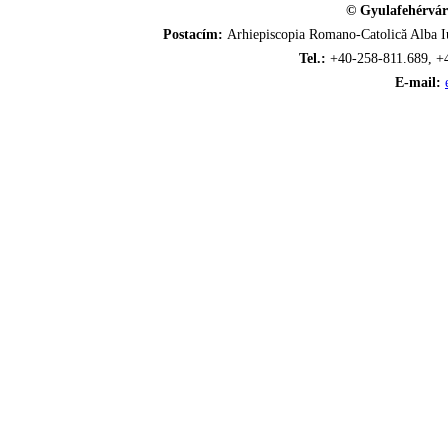
© Gyulafehérvár
Postacím:
Arhiepiscopia Romano-Catolică Alba Iu
Tel.:
+40-258-811.689, +
E-mail: