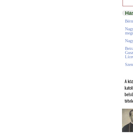
Ha
Bérm
Nagy
megú
Nagy
Beir
Gusz
Líc
Szen