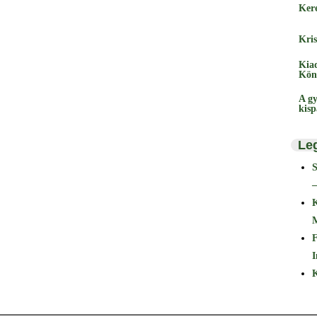
Ker
Kris
Kia
Kön
A gy
kis
Le
–
F
I
K