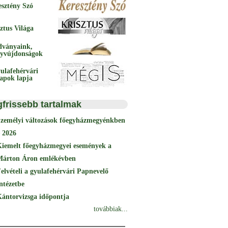
esztény Szó
ztus Világa
dványaink,
yvújdonságok
ulafehérvári
papok lapja
gfrissebb tartalmak
Személyi változások főegyházmegyénkben
 2026
Kiemelt főegyházmegyei események a
Márton Áron emlékévben
elvételi a gyulafehérvári Papnevelő
ntézetbe
ántorvizsga időpontja
továbbiak...