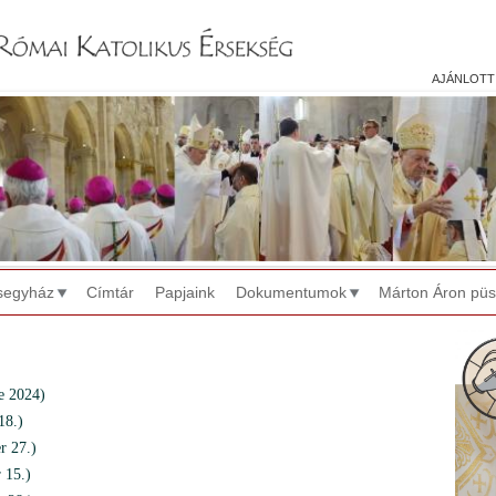
Jump to navigation
ajánlott
segyház
Címtár
Papjaink
Dokumentumok
Márton Áron pü
 2024)
18.)
r 27.)
 15.)