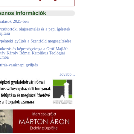
sznos információk
álások 2025-ben
csütörtöki olajszentelés és a papi ígéretek
jítása
pénteki gyűjtés a Szentföld megsegítésére
atkozás és képességvizsga a Gróf Majláth
táv Károly Római Katolikus Teológiai
eumba
tírás-vasárnapi gyűjtés
Tovább...