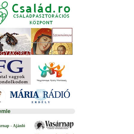
emle
árnap - Ajánló