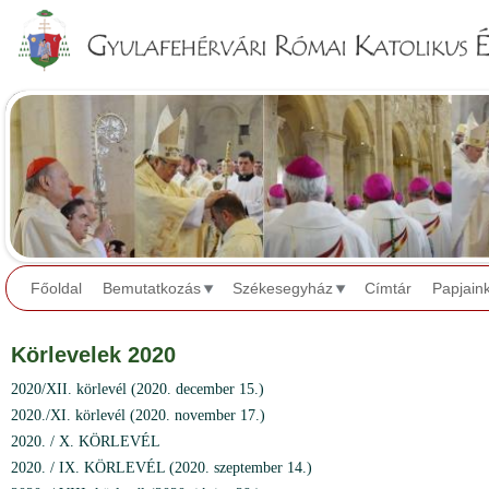
Jump to navigation
Főoldal
Bemutatkozás
Székesegyház
Címtár
Papjain
Körlevelek 2020
2020/XII. körlevél (2020. december 15.)
2020./XI. körlevél (2020. november 17.)
2020. / X. KÖRLEVÉL
2020. / IX. KÖRLEVÉL (2020. szeptember 14.)