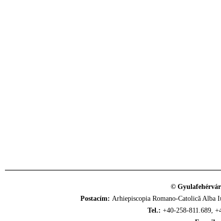
© Gyulafehérvár
Postacím:
Arhiepiscopia Romano-Catolică Alba Iu
Tel.:
+40-258-811.689, +