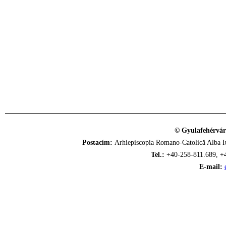
© Gyulafehérvár
Postacím:
Arhiepiscopia Romano-Catolică Alba Iu
Tel.:
+40-258-811.689, +
E-mail: