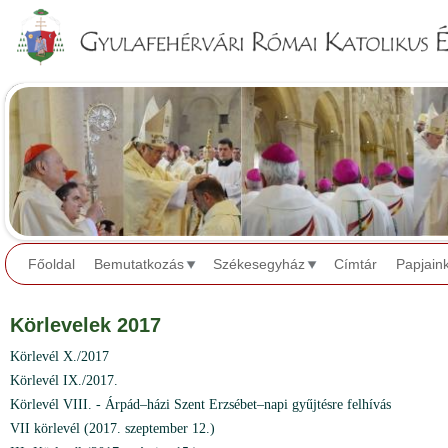
Jump to navigation
Főoldal
Bemutatkozás
Székesegyház
Címtár
Papjain
Körlevelek 2017
Körlevél X./2017
Körlevél IX./2017.
Körlevél VIII. - Árpád–házi Szent Erzsébet–napi gyűjtésre felhívás
VII körlevél (2017. szeptember 12.)