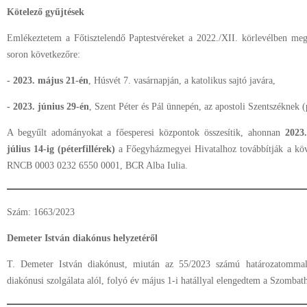
Kötelező gyűjtések
Emlékeztetem a Főtisztelendő Paptestvéreket a 2022./XII. körlevélben megh
soron következőre:
- 2023. május 21-én
, Húsvét 7. vasárnapján, a katolikus sajtó javára,
- 2023. június 29-én
, Szent Péter és Pál ünnepén, az apostoli Szentszéknek (p
A begyűlt adományokat a főesperesi központok összesítik, ahonnan
2023.
július 14-ig (péterfillérek)
a Főegyházmegyei Hivatalhoz továbbítják a k
RNCB 0003 0232 6550 0001, BCR Alba Iulia.
Szám: 1663/2023
Demeter István diakónus helyzetéről
T. Demeter István diakónust, miután az 55/2023 számú határozatommal 
diakónusi szolgálata alól, folyó év május 1-i hatállyal elengedtem a Szomba