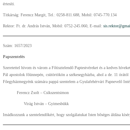
értesíti.
Titkárság: Ferencz Margit, Tel.: 0258-811.688, Mobil: 0745-770.134
Rektor: Ft. dr. András István, Mobil: 0752-245.060, E-mail:
sis.rektor@gma
Szám: 1657/2023
Papszentelés
Szeretettel hívom és várom a Főtisztelendő Paptestvéreket és a kedves hívek
Pál apostolok főünnepén, csütörtökön a székesegyházba, ahol a de. 11 órátó
Főegyházmegyénk számára pappá szentelem a Gyulafehérvári Papnevelő Intéze
Ferencz Zsolt – Csíkszentsimon
Virág István – Gyimesbükk
Imádkozzunk a szentelendőkért, hogy szolgálatukat Isten bőséges áldása kísér