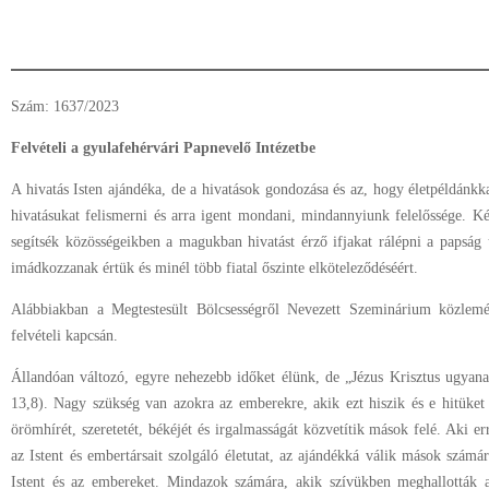
Szám: 1637/2023
Felvételi a gyulafehérvári Papnevelő Intézetbe
A hivatás Isten ajándéka, de a hivatások gondozása és az, hogy életpéldánkka
hivatásukat felismerni és arra igent mondani, mindannyiunk felelőssége. Ké
segítsék közösségeikben a magukban hivatást érző ifjakat rálépni a papság 
imádkozzanak értük és minél több fiatal őszinte elköteleződéséért.
Alábbiakban a Megtestesült Bölcsességről Nevezett Szeminárium közlemén
felvételi kapcsán.
Állandóan változó, egyre nehezebb időket élünk, de „Jézus Krisztus ugyan
13,8). Nagy szükség van azokra az emberekre, akik ezt hiszik és e hitüket
örömhírét, szeretetét, békéjét és irgalmasságát közvetítik mások felé. Aki er
az Istent és embertársait szolgáló életutat, az ajándékká válik mások szám
Istent és az embereket. Mindazok számára, akik szívükben meghallották a