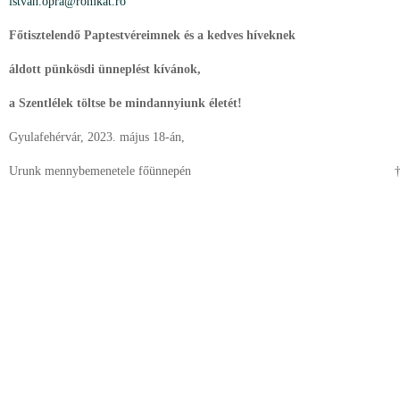
istvan.opra@romkat.ro
Főtisztelendő Paptestvéreimnek és a kedves híveknek
áldott pünkösdi ünneplést kívánok,
a Szentlélek
töltse be mindannyiunk életét
!
Gyulafehérvár, 2023. május 18-án,
Urunk mennybemenetele főünnepén † Ge
érsek s.