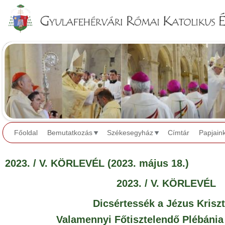
Jump to navigation
Főoldal
Bemutatkozás
Székesegyház
Címtár
Papjain
2023. / V. KÖRLEVÉL (2023. május 18.)
2023. / V. KÖRLEVÉL
Dicsértessék a Jézus Krisz
Valamennyi Főtisztelendő Plébánia