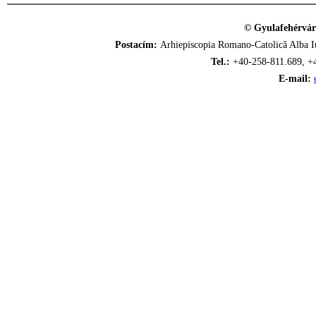
© Gyulafehérvár
Postacím:
Arhiepiscopia Romano-Catolică Alba Iu
Tel.:
+40-258-811.689, +
E-mail: