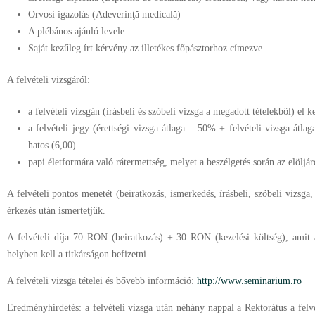
Orvosi igazolás (Adeverinţă medicală)
A plébános ajánló levele
Saját kezűleg írt kérvény az illetékes főpásztorhoz címezve.
A felvételi vizsgáról:
a felvételi vizsgán (írásbeli és szóbeli vizsga a megadott tételekből) el k
a felvételi jegy (érettségi vizsga átlaga – 50% + felvételi vizsga át
hatos (6,00)
papi életformára való rátermettség, melyet a beszélgetés során az elöljár
A felvételi pontos menetét (beiratkozás, ismerkedés, írásbeli, szóbeli vizsga,
érkezés után ismertetjük.
A felvételi díja 70 RON (beiratkozás) + 30 RON (kezelési költség), amit a 
helyben kell a titkárságon befizetni.
A felvételi vizsga tételei és bővebb információ:
http://www.seminarium.ro
Eredményhirdetés: a felvételi vizsga után néhány nappal a Rektorátus a felvé