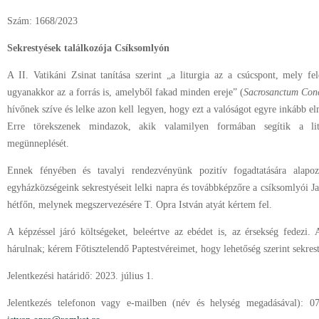
Szám: 1668/2023
Sekrestyések találkozója Csíksomlyón
A II. Vatikáni Zsinat tanítása szerint „a liturgia az a csúcspont, mely f
ugyanakkor az a forrás is, amelyből fakad minden ereje” (
Sacrosanctum Con
hívőnek szíve és lelke azon kell legyen, hogy ezt a valóságot egyre inkább elm
Erre törekszenek mindazok, akik valamilyen formában segítik a litu
megünneplését.
Ennek fényében és tavalyi rendezvényünk pozitív fogadtatására alapoz
egyházközségeink sekrestyéseit lelki napra és továbbképzőre a csíksomlyói J
hétfőn, melynek megszervezésére T. Opra István atyát kértem fel.
A képzéssel járó költségeket, beleértve az ebédet is, az érsekség fedezi. 
hárulnak; kérem Főtisztelendő Paptestvéreimet, hogy lehetőség szerint sekrest
Jelentkezési határidő: 2023. július 1.
Jelentkezés telefonon vagy e-mailben (név és helység megadásával): 07