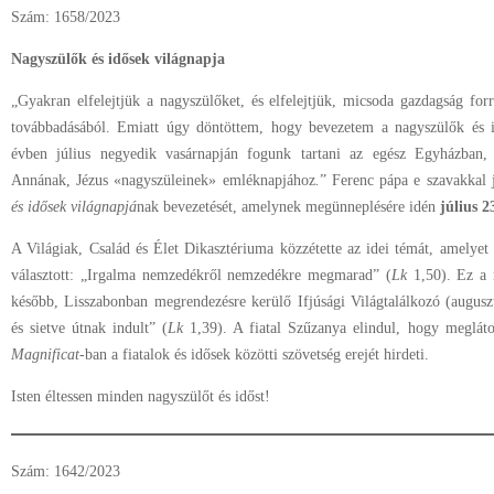
Szám: 1658/2023
Nagyszülők és idősek világnapja
„Gyakran elfelejtjük a nagyszülőket, és elfelejtjük, micsoda gazdagság fo
továbbadásából. Emiatt úgy döntöttem, hogy bevezetem a nagyszülők és i
évben július negyedik vasárnapján fogunk tartani az egész Egyházban,
Annának, Jézus «nagyszüleinek» emléknapjához
.
” Ferenc pápa e szavakkal 
és idősek világnapjá
nak bevezetését, amelynek megünneplésére idén
július 2
A Világiak, Család és Élet Dikasztériuma közzétette az idei témát, amelye
választott: „Irgalma nemzedékről nemzedékre megmarad” (
Lk
1,50). Ez a 
később, Lisszabonban megrendezésre kerülő Ifjúsági Világtalálkozó (auguszt
és sietve útnak indult” (
Lk
1,39). A fiatal Szűzanya elindul, hogy megláto
Magnificat
-ban a fiatalok és idősek közötti szövetség erejét hirdeti.
Isten éltessen minden nagyszülőt és időst!
Szám: 1642/2023