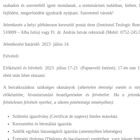
szabadon és szeretetből igent mondanak, a szeminárium tudásban, hitben, 
fejlődést, megerősödést igyekszik nyújtani. Szeretettel várunk!
Jelentkezés a helyi plébánoson keresztül postai úton (Institutul Teologic Ro
510009 – Alba Iulia) vagy Ft. dr. András István rektornál (Mobil: 0752-245
Jelentkezési határidő: 2023. július 14.
Felvételi:
Előkészítő és felvételi: 2023. július 17-21. (Papnevelő Intézet); 17-én este
ebéd után lehet elutazni.
A beiratkozáshoz szükséges okmányok (
sikertelen érettségi esetén is vá
előkészítőre, hivatástisztázó beszélgetésekre és felvételire. Ha a jelen
feltételesen felvételt nyerhet, a sikeres pótérettségi reményében)
:
Születési igazolvány (Certificat de naştere) hiteles másolata
Keresztelési és bérmálási igazolás
Szülők egyházi házasságáról igazolás (amennyiben lehetséges)
Érettségi diploma (Diploma de bacalaureat) eredetiben, vagy három hón