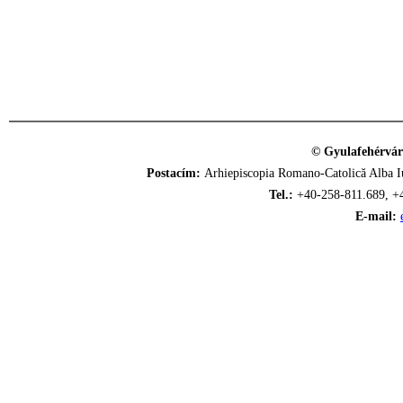
© Gyulafehérvár
Postacím:
Arhiepiscopia Romano-Catolică Alba Iu
Tel.:
+40-258-811.689, +
E-mail: