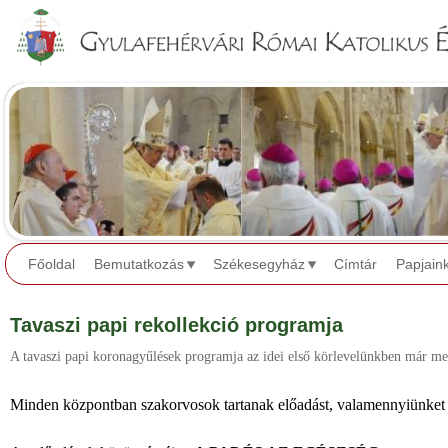
Jump to navigation
Főoldal
Bemutatkozás
Székesegyház
Címtár
Papjain
Tavaszi papi rekollekció programja
A tavaszi papi koronagyűlések programja az idei első körlevelünkben már meg
Minden központban szakorvosok tartanak előadást, valamennyiünket