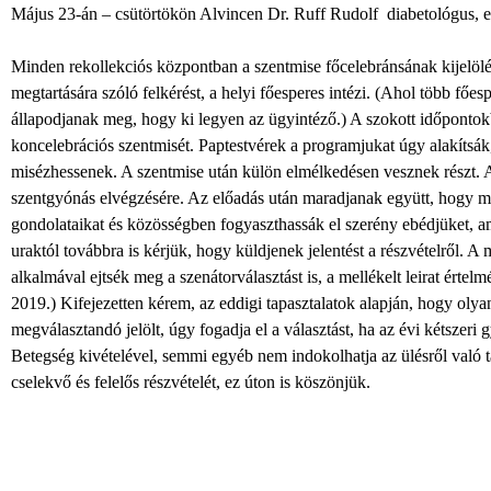
Május 23-án – csütörtökön Alvincen Dr. Ruff Rudolf diabetológus, 
Minden rekollekciós központban a szentmise főcelebránsának kijelölé
megtartására szóló felkérést, a helyi főesperes intézi. (Ahol több főes
állapodjanak meg, hogy ki legyen az ügyintéző.) A szokott időpontok
koncelebrációs szentmisét. Paptestvérek a programjukat úgy alakítsá
misézhessenek. A szentmise után külön elmélkedésen vesznek részt. A
szentgyónás elvégzésére. Az előadás után maradjanak együtt, hogy 
gondolataikat és közösségben fogyaszthassák el szerény ebédjüket, 
uraktól továbbra is kérjük, hogy küldjenek jelentést a részvételről. A
alkalmával ejtsék meg a szenátorválasztást is, a mellékelt leirat érte
2019.) Kifejezetten kérem, az eddigi tapasztalatok alapján, hogy olyan
megválasztandó jelölt, úgy fogadja el a választást, ha az évi kétszeri 
Betegség kivételével, semmi egyéb nem indokolhatja az ülésről való
cselekvő és felelős részvételét, ez úton is köszönjük.