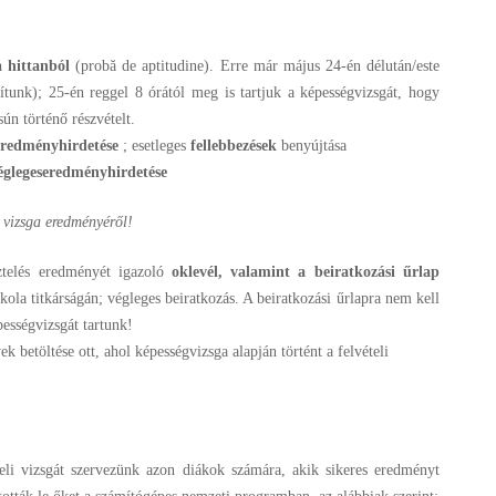
a hittanból
(probă de aptitudine). Erre már május 24-én délután/este
osítunk); 25-én reggel 8 órától meg is tartjuk a képességvizsgát, hogy
ún történő részvételt.
eredményhirdetése
; esetleges
fellebbezések
benyújtása
égleges
eredményhirdetése
a vizsga eredményéről!
ztelés eredményét igazoló
oklevél, valamint a beiratkozási űrlap
kola titkárságán; végleges beiratkozás. A beiratkozási űrlapra nem kell
ességvizsgát tartunk!
k betöltése ott, ahol képességvizsga alapján történt a felvételi
teli vizsgát szervezünk azon diákok számára, akik sikeres eredményt