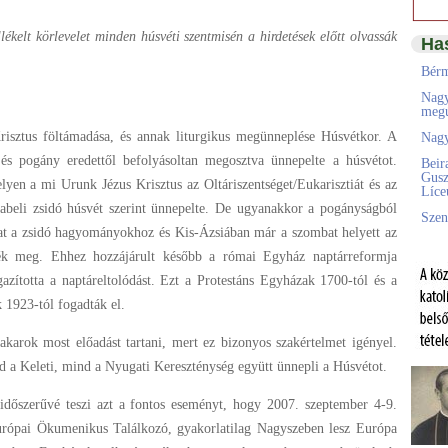
ékelt körlevelet minden húsvéti szentmisén a hirdetések előtt olvassák
Ha
Bérm
Nagy
megú
Krisztus föltámadása, és annak liturgikus megünneplése Húsvétkor. A
Nagy
és pogány eredettől befolyásoltan megosztva ünnepelte a húsvétot.
Beir
Gusz
yen a mi Urunk Jézus Krisztus az Oltáriszentséget/Eukarisztiát és az
Líc
orabeli zsidó húsvét szerint ünnepelte. De ugyanakkor a pogányságból
Szen
at a zsidó hagyományokhoz és Kis-Ázsiában már a szombat helyett az
ték meg. Ehhez hozzájárult később a római Egyház naptárreformja
azította a naptáreltolódást. Ezt a Protestáns Egyházak 1700-tól és a
 1923-tól fogadták el.
karok most előadást tartani, mert ez bizonyos szakértelmet igényel.
 a Keleti, mind a Nyugati Kereszténység együtt ünnepli a Húsvétot.
 időszerűvé teszi azt a fontos eseményt, hogy 2007. szeptember 4-9.
rópai Ökumenikus Találkozó, gyakorlatilag Nagyszeben lesz Európa