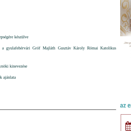
pségére készülve
ulafehérvári Gróf Majláth Gusztáv Károly Római Katolikus
ynöki kinevezése
k ajánlata