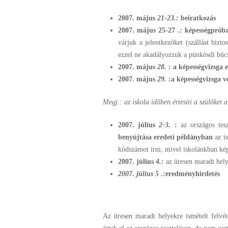
2007. május
21-23.:
beiratkozás
2007. május
25-27 .: képességprób
várjuk a jelentkezőket (szállást bizt
ezzel ne akadályozzuk a pünkösdi búcs
2007. május
28.
: a képességvizsga 
2007. május
29.
:
a képességvizsga v
Megj.: az iskola időben értesíti a szülőket 
2007. július
2-3.
:
az országos tes
benyújtása eredeti példányban
az is
kódszámot írni, mivel iskolánkban kép
2007. július
4.:
az üresen maradt helye
2007. július 5
.:
eredményhirdetés
Az üresen maradt helyekre ismételt felvé