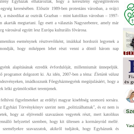
ztény Egyházak elhatározták, hogy a keresztény egységtörekvés
egység keresésében. Először 1989-ben protestáns városban, a svájci
st, a másodikat az osztrák Grazban – mint katolikus városban – 1997-
n akarták megtartani. Így esett a választás Nagyszebenre, amely már
g városával együtt lesz Európa kulturális fővárosa.
umenikus eseménynek résztvevőiként, imáikkal hordozói legyenek a
mondják, hogy miképpen lehet részt venni a döntő három nap
énk alapításának ezredik évfordulóját, millenniumát ünnepeljük.
ítő programot dolgozott ki. Az idén, 2007-ben a téma:
Életünk válasz
endezvényeken, imádkozzunk Főegyházmegyénk megújulásáért, hogy a
ek lelki gyümölcsöket teremjenek.
felhívni figyelmeteket az erdélyi magyar kisebbség szomorú sorsára.
az Egyházi Törvénykönyv szerint nem „politizálhatnak”, és ez nem is
Sz
letek, hogy az eljövendő szavazáson vegyetek részt, mert katolikus
nnálló helyzettel szemben, hogy kit ültessen a kormányrúd mellé.
Vas
személyekre szavazzatok, akikről tudjátok, hogy Egyházunk és