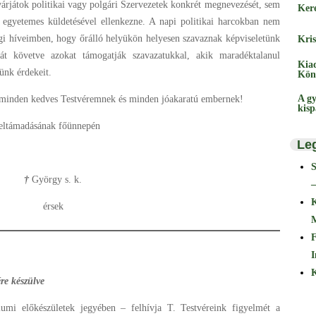
árjátok politikai vagy polgári Szervezetek konkrét megnevezését, sem
Ker
egyetemes küldetésével ellenkezne. A napi politikai harcokban nem
ági híveimben, hogy őrálló helyükön helyesen szavaznak képviseletünk
Kris
át követve azokat támogatják szavazatukkal, akik maradéktalanul
Kia
ünk érdekeit.
Kön
A gy
 minden kedves Testvéremnek és minden jóakaratú embernek!
kis
Feltámadásának főünnepén
Le
†
György s. k.
–
érsek
F
I
K
e készülve
mi előkészületek jegyében – felhívja T. Testvéreink figyelmét a