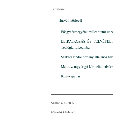
Tartalom:
Húsvéti körlevél
Főegyházmegyénk millenniumi ünne
BEIRATKOZÁS ÉS FELVÉTELI a gy
Teológiai Líceumba
Szakács Endre örmény általános hel
Marosszentgyörgyi kármelita nővére
Könyvajánlás
Szám: 456-2007.
Húsvéti körlevél