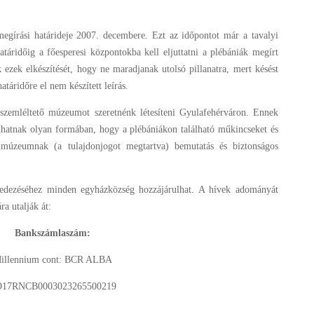
megírási határideje 2007. decembere. Ezt az időpontot már a tavalyi
atáridőig a főesperesi központokba kell eljuttatni a plébániák megírt
 ezek elkészítését, hogy ne maradjanak utolsó pillanatra, mert késést
áridőre el nem készített leírás.
szemléltető múzeumot szeretnénk létesíteni Gyulafehérváron. Ennek
ulhatnak olyan formában, hogy a plébániákon található műkincseket és
ő múzeumnak (a tulajdonjogot megtartva) bemutatás és biztonságos
fedezéséhez minden egyházközség hozzájárulhat. A hívek adományát
ra utalják át:
Bankszámlaszám:
illennium cont: BCR ALBA
17RNCB0003023265500219