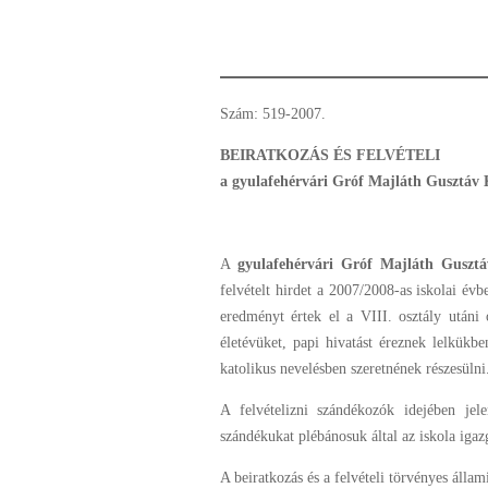
Szám: 519-2007.
BEIRATKOZÁS ÉS FELVÉTELI
a gyulafehérvári Gróf Majláth Gusztáv
A
gyulafehérvári Gróf Majláth Guszt
felvételt hirdet a 2007/2008-as iskolai év
eredményt értek el a VIII. osztály utáni
életévüket, papi hivatást éreznek lelkükbe
katolikus nevelésben szeretnének részesülni
A felvételizni szándékozók idejében jel
szándékukat plébánosuk által az iskola igaz
A beiratkozás és a felvételi törvényes álla