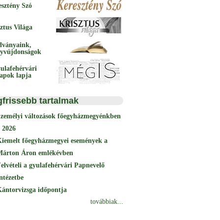
esztény Szó
ztus Világa
dványaink,
yvújdonságok
ulafehérvári
papok lapja
gfrissebb tartalmak
Személyi változások főegyházmegyénkben
 2026
Kiemelt főegyházmegyei események a
Márton Áron emlékévben
elvételi a gyulafehérvári Papnevelő
ntézetbe
ántorvizsga időpontja
továbbiak...