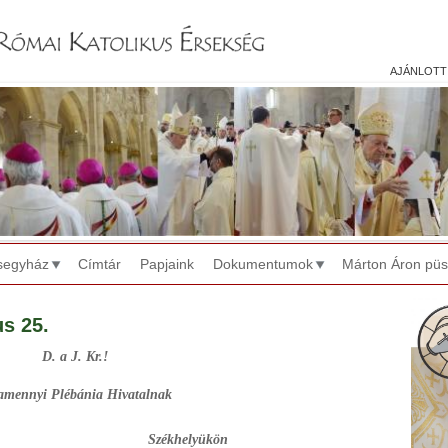
Jump to navigation
ajánlott
segyház
Címtár
Papjaink
Dokumentumok
Márton Áron pü
us 25.
D. a J. Kr.!
amennyi Plébánia Hivatalnak
elyükön