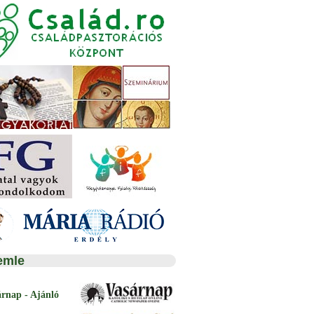
emle
árnap - Ajánló