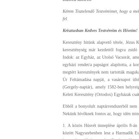
Kérem Tisztelendő Testvéreimet, hogy a mell
fel.
Krisztusban Kedves Testvéreim és Híveim!
Keresztény hitünk alapvető tétele, Jézus 
kereszténység már kezdettől fogva zsidó 
Indok: az Egyház, az Utolsó Vacsorát, amel
egyházi rendet/a papságot alapította, a k
megtért keresztények nem tartották maguk
Úr Feltámadása napját, a vasárnapot ül
(Gergely-naptár), amely 1582-ben helyreig
Keleti Keresztény (Ortodox) Egyházak csak
Ebből a bonyolult naptárrendszerből nem a
Nekünk hívőknek fontos az, hogy idén mind
1. A közös Húsvét ünneplése április 8-án
között Nagyszebenben lesz a Harmadik Eu