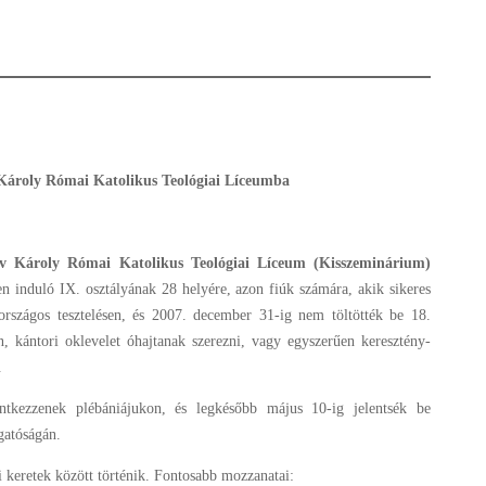
 Károly Római Katolikus Teológiai Líceumba
áv Károly Római Katolikus Teológiai Líceum (Kiss
zeminárium)
ben induló IX. osztályának 28 helyére, azon fiúk számára, akik sikeres
 országos tesztelésen, és 2007. december 31-ig nem töltötték be 18.
n, kántori oklevelet óhajtanak szerezni, vagy egyszerűen keresztény-
.
entkezzenek plébániájukon, és legkésőbb május 10-ig jelentsék be
gatóságán.
mi keretek között történik. Fontosabb mozzanatai: