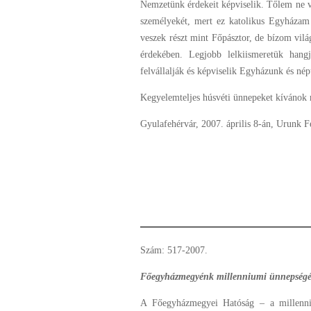
Nemzetünk érdekeit képviselik. Tőlem ne v
személyekét, mert ez katolikus Egyházam 
veszek részt mint Főpásztor, de bízom vil
érdekében. Legjobb lelkiismeretük hangj
felvállalják és képviselik Egyházunk és nép
Kegyelemteljes húsvéti ünnepeket kívánok
Gyulafehérvár, 2007. április 8-án, Urunk 
Szám: 517-2007.
Főegyházmegyénk millenniumi ünnepségér
A Főegyházmegyei Hatóság – a millenniu