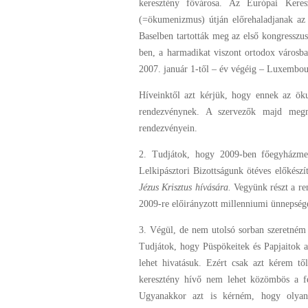
keresztény fővárosa. Az Európai Keres
(=ökumenizmus) útján előrehaladjanak az 
Baselben tartották meg az első kongresszu
ben, a harmadikat viszont ortodox városba
2007. január 1-től – év végéig – Luxembour
Híveinktől azt kérjük, hogy ennek az ök
rendezvénynek. A szervezők majd meg
rendezvényein.
2. Tudjátok, hogy 2009-ben főegyházmegy
Lelkipásztori Bizottságunk ötéves előkész
Jézus Krisztus hívására.
Vegyünk részt a r
2009-re előirányzott millenniumi ünnepség
3. Végül, de nem utolsó sorban szeretném 
Tudjátok, hogy Püspökeitek és Papjaitok 
lehet hivatásuk. Ezért csak azt kérem tő
keresztény hívő nem lehet közömbös a fe
Ugyanakkor azt is kérném, hogy olyan 