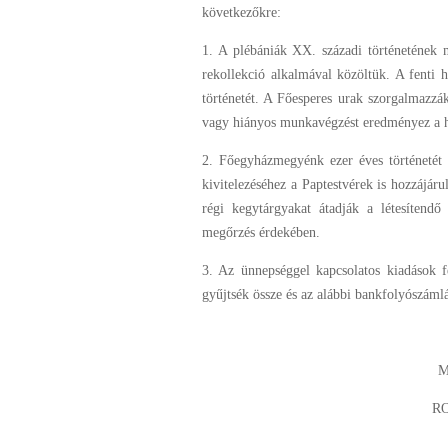
következőkre:
1. A plébániák XX. századi történetének 
rekollekció alkalmával közöltük. A fenti h
történetét. A Főesperes urak szorgalmazzák
vagy hiányos munkavégzést eredményez a hat
2. Főegyházmegyénk ezer éves történetét 
kivitelezéséhez a Paptestvérek is hozzájár
régi kegytárgyakat átadják a létesítend
megőrzés érdekében.
3. Az ünnepséggel kapcsolatos kiadások 
gyűjtsék össze és az alábbi bankfolyószámlá
M
RO