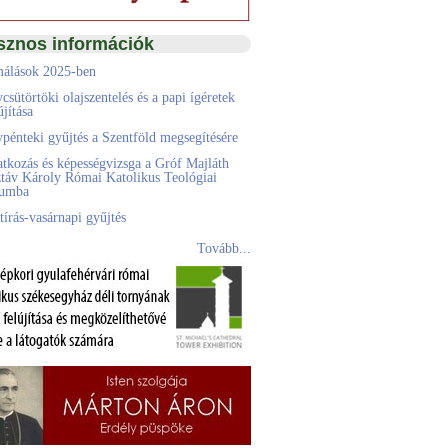
sznos információk
álások 2025-ben
csütörtöki olajszentelés és a papi ígéretek
jítása
pénteki gyűjtés a Szentföld megsegítésére
atkozás és képességvizsga a Gróf Majláth
táv Károly Római Katolikus Teológiai
eumba
tírás-vasárnapi gyűjtés
Tovább...