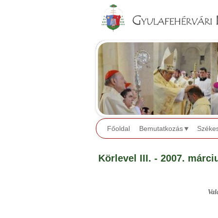
Főoldal
Bemutatkozás
Széke
Körlevel III. - 2007. márci
Val
Székh