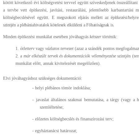
kötött következő évi költségvetési tervvel együtt szíveskedjenek összeállítani 
a tervbe vett építkezési, javítási, restaurálási, jelentősebb karbantartási 
költségbecslésével együtt.
E megszokott eljárás mellett az építkezési/helyreá
szintjén a plébániahivatalok kötelesek elküldeni a Főhatóságnak is.
Minden építkezési munkálat esetében jóváhagyás
kétszer
történik:
1.
ötletterv
vagy
vázlatos tervezet
(azaz a szándék pontos megfogalmaz
2. a
már elkészült tervek és dokumentációk véleményezése
szintjén (te
munkálat előtt, annak kivitelezését megelőzően).
Elvi jóváhagyáshoz szükséges dokumentáció:
- helyi plébános tömör indoklása;
- javaslat általános szakmai bemutatása, a tárgy (vagy a 
szemléltetése;
- előzetes költségbecslés és finanszírozási terv;
- egyháztanácsi határozat;