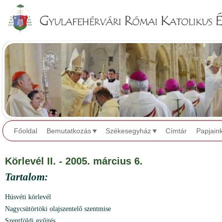
Jump to navigation
Főoldal
Bemutatkozás
Székesegyház
Címtár
Papjain
Körlevél II. - 2005. március 6.
Tartalom:
Húsvéti körlevél
Nagycsütörtöki olajszentelő szentmise
Szentföldi gyűjtés