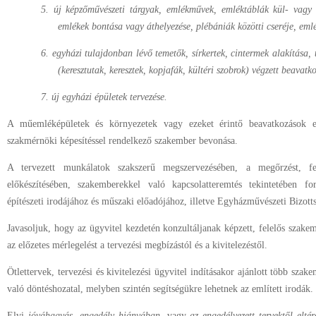
5. új képzőművészeti tárgyak, emlékművek, emléktáblák kül- vagy 
emlékek bontása vagy áthelyezése, plébániák közötti cseréje, eml
6. egyházi tulajdonban lévő temetők, sírkertek, cintermek alakítása, 
(keresztutak, keresztek, kopjafák, kültéri szobrok) végzett beavatk
7.
új egyházi épületek tervezése.
A műemléképületek és környezetek vagy ezeket érintő beavatkozások 
szakmérnöki képesítéssel rendelkező szakember bevonása.
A tervezett munkálatok szakszerű megszervezésében, a megőrzést, fejl
előkészítésében, szakemberekkel való kapcsolatteremtés tekintetében f
építészeti irodájához és műszaki előadójához, illetve Egyházművészeti Bizott
Javasoljuk, hogy az ügyvitel kezdetén konzultáljanak képzett, felelős szakem
az előzetes mérlegelést a tervezési megbízástól és a kivitelezéstől.
Ötlettervek, tervezési és kivitelezési ügyvitel indításakor ajánlott több szake
való döntéshozatal, melyben szintén segítségükre lehetnek az említett irodák.
Elvi
jóváhagyás, engedély hiányában
, vagy
az engedélyezett tervektől elté