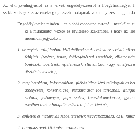
Az elvi jóváhagyásról és a tervek engedélyezéséről a Főegyházmegyei 
szakbizottságok és az érsekség építészeti irodájának véleményezése alapján dö
Engedélyköteles minden – az alábbi csoportba tartozó – munkálat, fü
ki a munkálatot vezető és kivitelező szakember, s hogy az il
műemléki jegyzéken:
1. az egyházi tulajdonban lévő épületeken és ezek szerves részét alkot
felújítási (tetőzet, festés, épületgépészeti szerelések, villamoss
bontások, bővítések, épületrészek eltávolítása vagy áthelyezés
díszítőelemek stb.);
2. templomokban, kolostorokban, plébániákon lévő műtárgyak és bere
áthelyezése, konzerválása, restaurálása; ide tartoznak: liturgik
szobrok, festmények, papi székek, keresztelőmedencék, gyón
esetében csak a hangolás művelete jelent kivételt;
3. épületek és műtárgyak rendeltetésének megváltoztatása, az új funkc
4.
liturgikus terek kiképzése, átalakítása;