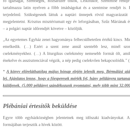
fő igazságai, Szentségek, Rózsafüzér titkok, Lelkitükör, Szentmise rendje
tartalmazza latin nyelven a főbb imádságokat és a szentmise rendjét is.
terjedelmű. Szükségesnek láttuk a naptári ünnepek rövid magyarázatát
megjelentetni. Krisztus misztériumait egy év leforgásában, Szűz Máriának é
– a polgári naptár időrendjét követve – közöljük.
„Az egyetemes Egyház zenei hagyománya felbecsülhetetlen értékű kincs. Mi
emelkedik. (…) Ezért a szent zene annál szentebb lesz, minél szoro
cselekményekhez. (…) A liturgikus cselekmény nemesebb formát ölt, amikor
énekelve és asszisztenciával végzik, a nép pedig cselekvően bekapcsolódik.” 
*
A könyv előreláthatólag május hónap elején jelenik meg. Bérmálási aj
lej. Ajánlatos lenne, hogy a főesperesek mérjék fel, hány példányra tartanak
küldjenek. (5.000 példányt szándékozunk nyomtatni, mely több mint 32.000
Plébániai értesítők beküldése
Egyre több egyházközségben jelentetnek meg időszaki kiadványokat. A 
formájában terjesztik a hívek között.