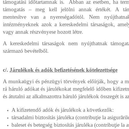
támogatási időtartamnak is.
Abban az esetben, ha term
támogatás – meg kell jelölni annak értékét. A tám
mentesítve van a nyereségadótól. Nem nyújthatna
intézményeknek azok a kereskedelmi társaságok, amely
vagy annak részvényese hozott létre.
A kereskedelmi társaságok nem nyújthatnak támogatás
származó bevételből.
c/.
Járulékok és adók befizetésének kötelezettsége
A munkaügyi és pénzügyi törvények előírják, hogy a mu
rá háruló adókat és járulékokat megfelelő időben kifizetn
és átutalni az alkalmazottra háruló járulékok összegét is 
A kifizetendő adók és járulékok a következők:
társadalmi biztosítás járuléka (contribuţie la asigurările
baleset és betegség biztosítás járuléka
(contribuţie la 