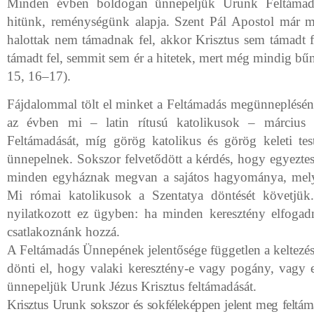
Minden évben boldogan ünnepeljük Urunk Feltámadá
hitünk, reménységünk alapja. Szent Pál Apostol már 
halottak nem támadnak fel, akkor Krisztus sem támadt 
támadt fel, semmit sem ér a hitetek, mert még mindig bű
15, 16–17).
Fájdalommal tölt el minket a Feltámadás megünneplésén
az évben mi – latin rítusú katolikusok – március
Feltámadását, míg görög katolikus és görög keleti tes
ünnepelnek. Sokszor felvetődött a kérdés, hogy egyezte
minden egyháznak megvan a sajátos hagyománya, melyet 
Mi római katolikusok a Szentatya döntését követjük.
nyilatkozott ez ügyben: ha minden keresztény elfoga
csatlakoznánk hozzá.
A Feltámadás Ünnepének jelentősége független a keltezést
dönti el, hogy valaki keresztény-e vagy pogány, vagy
ünnepeljük Urunk Jézus Krisztus feltámadását.
Krisztus Urunk sokszor és sokféleképpen jelent meg feltám