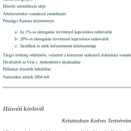
Húsvéti szentáldozás ideje
Áthelyezésekre vonatkozó rendelkezés
Pénzügyi Kamara közleményei
a/. Az 1%-os támogatási törvénnyel kapcsolatos tudnivalók
b/. 20%-os támogatási törvénnyel kapcsolatos tudnivalók
c/. Járulékok és adók befizetésének kötelezettsége
Tárgyi örökség védelmére, valamint a környezet szakszerű alakítására vonatk
Dicsérjétek az Urat c. énekeskönyv újrakiadása
Plébániai értesítők beküldése
Statisztikai adatok 2004-ből
Húsvéti körlevél
Krisztusban Kedves Testvérei