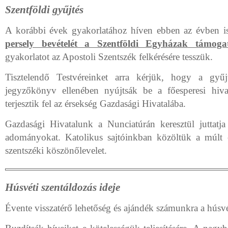
Szentföldi gyűjtés
A korábbi évek gyakorlatához híven ebben az évben 
persely bevételét a Szentföldi Egyházak támogat
gyakorlatot az Apostoli Szentszék felkérésére tesszük.
Tisztelendő Testvéreinket arra kérjük, hogy a gyűj
jegyzőkönyv ellenében nyújtsák be a főesperesi hiva
terjesztik fel az érsekség Gazdasági Hivatalába.
Gazdasági Hivatalunk a Nunciatúrán keresztül juttatja 
adományokat. Katolikus sajtóinkban közöltük a múlt 
szentszéki köszönőlevelet.
Húsvéti szentáldozás ideje
Évente visszatérő lehetőség és ajándék számunkra a húsvé