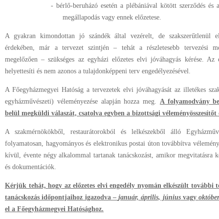
- bérlő-beruházó esetén a plébániával kötött szerződés és a 
megállapodás vagy ennek előzetese.
A gyakran kimondottan jó szándék által vezérelt, de szakszerűtlenül e
érdekében, már a tervezet szintjén – tehát a részletesebb tervezési me
megelőzően – szükséges az egyházi előzetes elvi jóváhagyás kérése. Az 
helyettesíti és nem azonos a tulajdonképpeni terv engedélyezésével.
A Főegyházmegyei Hatóság a tervezetek elvi jóváhagyását az illetékes szakb
egyházművészeti) véleményezése alapján hozza meg.
A folyamodvány be
belül megküldi válaszát, csatolva egyben a bizottsági véleményösszesítőt é
A szakmérnökökből, restaurátorokból és lelkészekből álló Egyházműv
folyamatosan, hagyományos és elektronikus postai úton továbbítva vélemén
kívül, évente négy alkalommal tartanak tanácskozást, amikor megvitatásra ke
és dokumentációk.
Kérjük tehát, hogy az előzetes elvi engedély nyomán elkészült további t
tanácskozás időpontjaihoz igazodva –
január, április, június
vagy
októbe
el a Főegyházmegyei Hatósághoz.