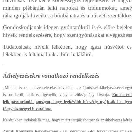
Buzdítsák híveiket e kötelességük teljesítésére. A nagy
minden plébánián lelki napokat és triduumokat, amel
ráhangolják híveiket a bűnbánatra és a húsvéti szentáldoz
Gondoskodjanak idegen gyóntatókról is és előre bejelen
híveik rendelkezésére, hogy szentgyónásukat elvégezhess
Tudatosítsák híveik lelkében, hogy igazi húsvétot c
lélekben is feltámadnak a bűn halálából.
Áthelyezésekre vonatkozó rendelkezés
„Minden évben ‑ a szenteléseket követően ‑ az újmisések kihelyezésével együ
is sor kerül, akik ezt igénylik, vagy a szükség úgy kívánja
.
Ennek érde
lelkipásztorkodó papságot, hogy legkésőbb húsvétig nyújtsák be ilyen
főegyházmegyei hivatalhoz.
Kérésükben indokolják meg, hogy miért tartják fontosnak az áthelyezés kérés
Zsinati Könyvünk Rendelkezései 2001. december 2-tól törvényerőre emelk