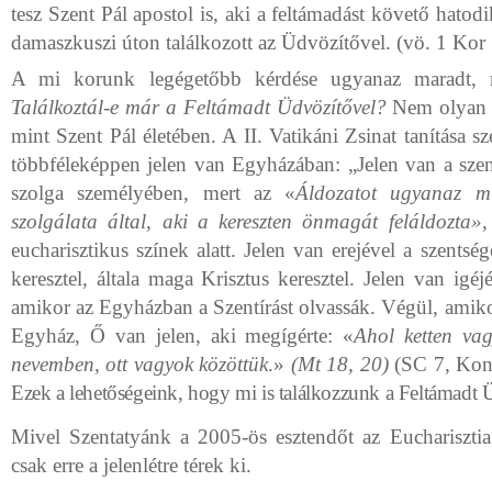
tesz Szent Pál apostol is, aki a feltámadást követő hatod
damaszkuszi úton találkozott az Üdvözítővel. (vö. 1 Kor 
A mi korunk legégetőbb kérdése ugyanaz maradt, m
Találkoztál-e már a Feltámadt Üdvözítővel?
Nem olyan r
mint Szent Pál életében. A II. Vatikáni Zsinat tanítása s
többféleképpen jelen van Egyházában: „Jelen van a sze
szolga személyében, mert az «
Áldozatot ugyanaz m
szolgálata által, aki a kereszten önmagát feláldozta»
,
eucharisztikus színek alatt. Jelen van erejével a szentsé
keresztel, általa maga Krisztus keresztel. Jelen van ig
amikor az Egyházban a Szentírást olvassák. Végül, amiko
Egyház, Ő van jelen, aki megígérte: «
Ahol ketten va
nevemben, ott vagyok közöttük
.»
(Mt 18, 20)
(SC 7, Konst
Ezek a lehetőségeink, hogy mi is találkozzunk a Feltámadt 
Mivel Szentatyánk a 2005-ös esztendőt az Eucharisztia
csak erre a jelenlétre térek ki.