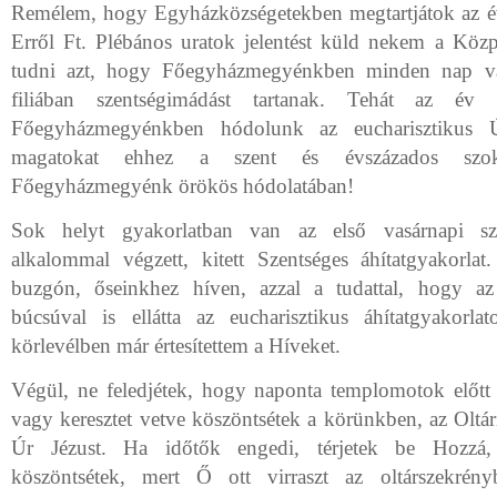
Remélem, hogy Egyházközségetekben megtartjátok az év
Erről Ft. Plébános uratok jelentést küld nekem a Köz
tudni azt, hogy Főegyházmegyénkben minden nap va
filiában szentségimádást tartanak. Tehát az év
Főegyházmegyénkben hódolunk az eucharisztikus Úr
magatokat ehhez a szent és évszázados szok
Főegyházmegyénk örökös hódolatában!
Sok helyt gyakorlatban van az első vasárnapi sz
alkalommal végzett, kitett Szentséges áhítatgyakorlat
buzgón, őseinkhez híven, azzal a tudattal, hogy a
búcsúval is ellátta az eucharisztikus áhítatgyakorl
körlevélben már értesítettem a Híveket.
Végül, ne feledjétek, hogy naponta templomotok előtt 
vagy keresztet vetve köszöntsétek a körünkben, az Oltár
Úr Jézust. Ha időtők engedi, térjetek be Hozzá,
köszöntsétek, mert Ő ott virraszt az oltárszekrén