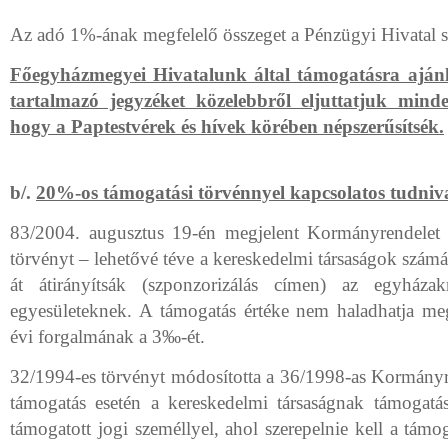
Az adó 1%-ának megfelelő összeget a Pénzügyi Hivatal sz
Főegyházmegyei Hivatalunk által támogatásra ajánl
tartalmazó jegyzéket közelebbről eljuttatjuk mind
hogy a Paptestvérek és hívek körében népszerűsítsék.
b/.
20%-os támogatási törvénnyel kapcsolatos tudniv
83/2004. augusztus 19-én megjelent Kormányrendelet 
törvényt – lehetővé téve a kereskedelmi társaságok szám
át átirányítsák (szponzorizálás címen) az egyháza
egyesületeknek. A támogatás értéke nem haladhatja m
évi forgalmának a 3‰-ét.
32/1994-es törvényt módosította a 36/1998-as Kormányr
támogatás esetén a kereskedelmi társaságnak támogatás
támogatott jogi személlyel, ahol szerepelnie kell a támo