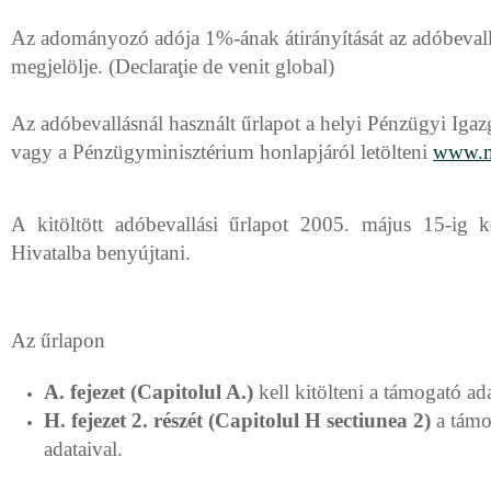
Az adományozó adója 1%-ának átirányítását az adóbevall
megjelölje. (Declaraţie de venit global)
Az adóbevallásnál használt űrlapot a helyi Pénzügyi Igazg
vagy a Pénzügyminisztérium honlapjáról letölteni
www.m
A kitöltött adóbevallási űrlapot 2005. május 15-ig 
Hivatalba benyújtani.
Az űrlapon
A. fejezet (Capitolul A.)
kell kitölteni a támogató ad
H. fejezet 2. részét (Capitolul H sectiunea 2)
a támo
adataival.