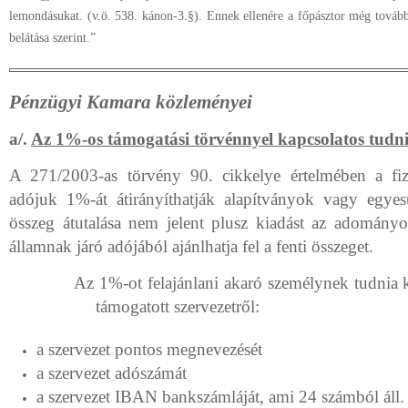
lemondásukat. (v.ö. 538. kánon-3.§). Ennek ellenére a főpásztor még tovább
belátása szerint.”
Pénzügyi Kamara közleményei
a/.
Az 1%-os támogatási törvénnyel kapcsolatos tudn
A 271/2003-as törvény 90. cikkelye értelmében a fiz
adójuk 1%-át átirányíthatják alapítványok vagy egyes
összeg átutalása nem jelent plusz kiadást az adomán
államnak járó adójából ajánlhatja fel a fenti összeget.
Az 1%-ot felajánlani akaró személynek tudnia k
támogatott szervezetről:
a szervezet pontos megnevezését
a szervezet adószámát
a szervezet IBAN bankszámláját, ami 24 számból áll.