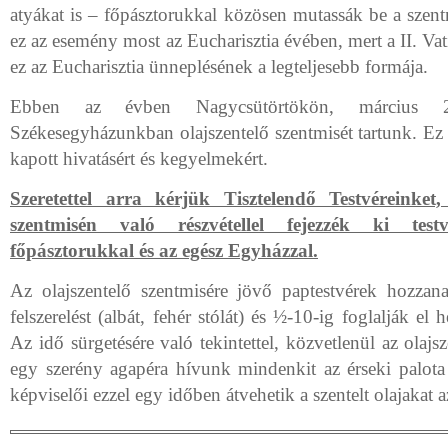
atyákat is – főpásztorukkal közösen mutassák be a szent
ez az esemény most az Eucharisztia évében, mert a II. Vati
ez az Eucharisztia ünneplésének a legteljesebb formája.
Ebben az évben Nagycsütörtökön, március 
Székesegyházunkban olajszentelő szentmisét tartunk. Ez 
kapott hivatásért és kegyelmekért.
Szeretettel arra kérjük Tisztelendő Testvéreinket
szentmisén való részvétellel fejezzék ki testv
főpásztorukkal és az egész Egyházzal.
Az olajszentelő szentmisére jövő paptestvérek hozza
felszerelést (albát, fehér stólát) és ½-10-ig foglalják el
Az idő sürgetésére való tekintettel, közvetlenül az olajs
egy szerény agapéra hívunk mindenkit az érseki palota
képviselői ezzel egy időben átvehetik a szentelt olajakat a