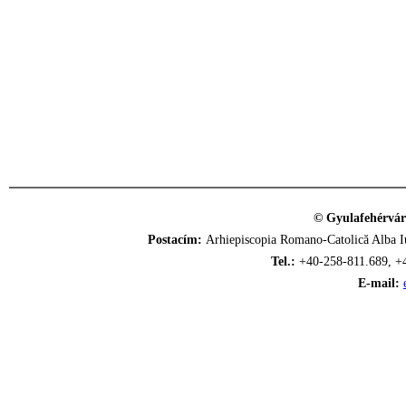
© Gyulafehérvár
Postacím:
Arhiepiscopia Romano-Catolică Alba Iu
Tel.:
+40-258-811.689, +
E-mail: