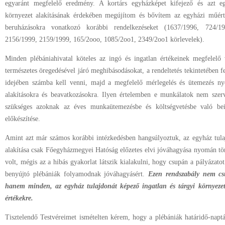
egyaránt megfelelő eredmény. A kortárs egyházképet kifejező és azt eg
környezet alakításának érdekében megújítom és bővítem az egyházi műért
beruházásokra vonatkozó korábbi rendelkezéseket (1637/1996, 724/1
2156/1999, 2159/1999, 165/2ooo, 1085/2oo1, 2349/2oo1 körlevelek).
Minden plébániahivatal köteles az ingó és ingatlan értékeinek megfelelő 
természetes öregedésével járó meghibásodásokat, a rendeltetés tekintetében fe
idejében számba kell venni, majd a megfelelő mérlegelés és ütemezés ny
alakításokra és beavatkozásokra. Ilyen értelemben e munkálatok nem sze
szükséges azoknak az éves munkaütemezésbe és költségvetésbe való bei
előkészítése.
Amint azt már számos korábbi intézkedésben hangsúlyoztuk, az egyház tul
alakítása csak Főegyházmegyei Hatóság előzetes elvi jóváhagyása nyomán tör
volt, mégis az a hibás gyakorlat látszik kialakulni, hogy csupán a pályázat
benyújtó plébániák folyamodnak jóváhagyásért.
Ezen rendszabály nem cs
hanem minden, az egyház tulajdonát képező ingatlan és tárgyi környezet
értékekre.
Tisztelendő Testvéreimet ismételten kérem, hogy a plébániák határidő-napt