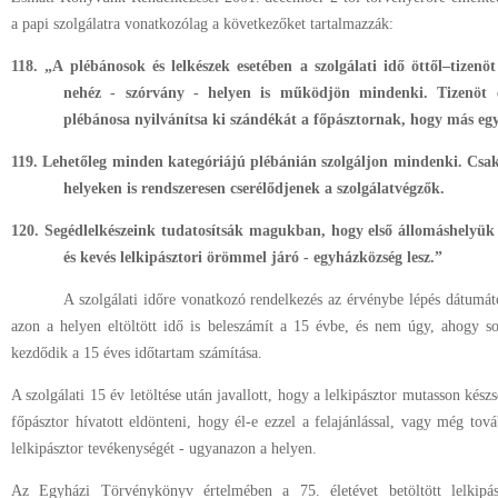
a papi szolgálatra vonatkozólag a következőket tartalmazzák:
118. „A plébánosok és lelkészek esetében a szolgálati idő öttől–tizenö
nehéz ‑ szórvány ‑ helyen is működjön mindenki. Tizenöt év
plébánosa nyilvánítsa ki szándékát a főpásztornak, hogy más egyh
119. Lehetőleg minden kategóriájú plébánián szolgáljon mindenki. Csak 
helyeken is rendszeresen cserélődjenek a szolgálatvégzők.
120. Segédlelkészeink tudatosítsák magukban, hogy első állomáshelyük
és kevés lelkipásztori örömmel járó ‑ egyházközség lesz.”
A szolgálati időre vonatkozó rendelkezés az érvénybe lépés dátumá
azon a helyen eltöltött idő is beleszámít a 15 évbe, és nem úgy, ahogy s
kezdődik a 15 éves időtartam számítása.
A szolgálati 15 év letöltése után javallott, hogy a lelkipásztor mutasson készs
főpásztor hívatott eldönteni, hogy él-e ezzel a felajánlással, vagy még tová
lelkipásztor tevékenységét ‑ ugyanazon a helyen.
Az Egyházi Törvénykönyv értelmében a 75. életévet betöltött lelkipás