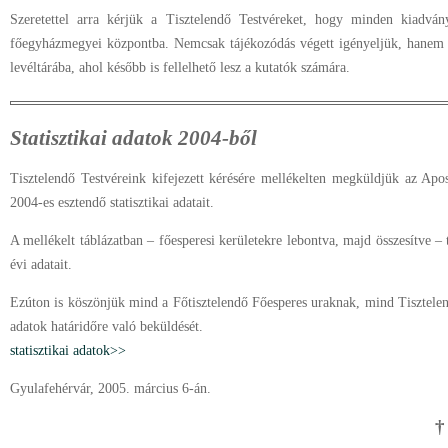
Szeretettel arra kérjük a Tisztelendő Testvéreket, hogy minden kiadvá
főegyházmegyei központba. Nemcsak tájékozódás végett igényeljük, hanem e
levéltárába, ahol később is fellelhető lesz a kutatók számára.
Statisztikai adatok 2004-ből
Tisztelendő Testvéreink kifejezett kérésére mellékelten megküldjük az Apos
2004-es esztendő statisztikai adatait.
A mellékelt táblázatban – főesperesi kerületekre lebontva, majd összesítve
évi adatait.
Ezúton is köszönjük mind a Főtisztelendő Főesperes uraknak, mind Tisztelen
adatok határidőre való beküldését.
statisztikai adatok>>
Gyulafehérvár, 2005. március 6-án.
†