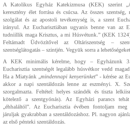
A Katolikus Egyház Katekizmusa (KEK) szerint „A
keresztény élet forrása és csúcsa. Az összes szentség
szolgálat és az apostoli tevékenység is, a szent Euchar
irányul. Az Eucharisztiában ugyanis benne van az E
tudniillik maga Krisztus, a mi Húsvétunk.” (KEK 1324)
Feltámadt Üdvözítővel az Oltáriszentség – szentá
szentséglátogatás – szintjén. Vegyük sorra a lehetőségeket
A KEK minimális kérelme, hogy – Egyházunk 3. 
Eucharisztia szentségét legalább húsvétkor vedd maga
Ha a Miatyánk „
mindennapi kenyerünket
” - kérése az E
akkor a napi szentáldozás lenne az eszményi. X. Sz
szorgalmazta. Feltétel: helyes szándék és tiszta lelkii
kötelező a szentgyónás). Az Egyházi parancs tehá
„éhhaláltól”. Az Eucharisztia évében fontoljam meg 
járuljak gyakrabban a szentáldozáshoz. Pl. nagyon ajánl
az első pénteki szentáldozás.