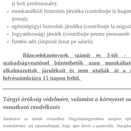
şi boli profesionale)
;
munkanélküli biztosítás járuléka (
contribuţie la buget
şomaj)
;
egészségügyi biztosítás járuléka (
contribuţie la asigură
fogyatékossági járulék (
contribuţie pentru persoanele
fizetési adó (impozit lunar pe salarii).
Bűncselekménynek számít és 3-tól ‑ 
szabadságvesztéssel büntethetők azon munkált
alkalmazottak járulékait és nem utalják át a me
folyószámlájára 15 napon belül.
Tárgyi örökség védelmére,
valamint a környezet sz
vonatkozó rendelkezés
Áttekintve az elmúlt évtizedben főegyházmegyénkben lezajlott építk
munkálatokat, azt tapasztalhatjuk, hogy igen kevés a pasztorális, liturg