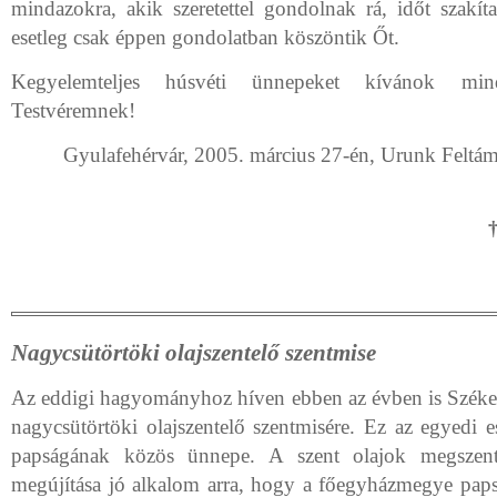
mindazokra, akik szeretettel gondolnak rá, időt szakí
esetleg csak éppen gondolatban köszöntik Őt.
Kegyelemteljes húsvéti ünnepeket kívánok min
Testvéremnek!
Gyulafehérvár, 2005. március 27-én, Urunk Feltá
Nagycsütörtöki olajszentelő szentmise
Az eddigi hagyományhoz híven ebben az évben is Széke
nagycsütörtöki olajszentelő szentmisére. Ez az egyed
papságának közös ünnepe. A szent olajok megszente
megújítása jó alkalom arra, hogy a főegyházmegye papsá