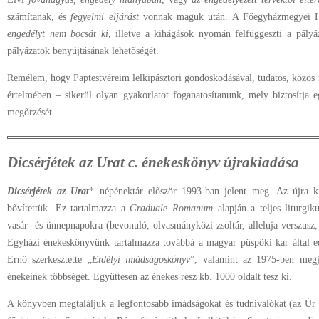
számítanak, és
fegyelmi eljárást
vonnak maguk után. A Főegyházmegyei 
engedélyt nem bocsát ki
, illetve a kihágások nyomán felfüggeszti a pályá
pályázatok benyújtásának lehetőségét.
Remélem, hogy Paptestvéreim lelkipásztori gondoskodásával, tudatos, közös 
értelmében – sikerül olyan gyakorlatot foganatosítanunk, mely biztosítja 
megőrzését.
Dicsérjétek az Urat c. énekeskönyv újrakiadása
Dicsérjétek az Urat
* népénektár először 1993-ban jelent meg. Az újra kia
bővítettük. Ez tartalmazza a
Graduale Romanum
alapján a teljes liturgi
vasár- és ünnepnapokra (bevonuló, olvasmányközi zsoltár, alleluja verszusz, 
Egyházi énekeskönyvünk tartalmazza továbbá a magyar püspöki kar által ed
Ernő szerkesztette „
Erdélyi imádságoskönyv
”, valamint az 1975-ben megj
énekeinek többségét. Együttesen az énekes rész kb. 1000 oldalt tesz ki.
A könyvben megtaláljuk a legfontosabb imádságokat és tudnivalókat (az Úr