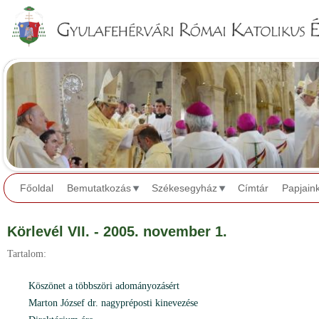
Jump to navigation
Főoldal
Bemutatkozás
Székesegyház
Címtár
Papjain
Körlevél VII. - 2005. november 1.
Tartalom:
Köszönet a többszöri adományozásért
Marton József dr. nagypréposti kinevezése