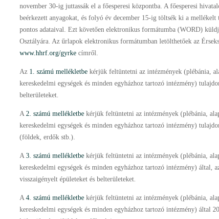
november 30-ig juttassák el a főesperesi központba. A főesperesi hivatal
beérkezett anyagokat, és folyó év december 15-ig töltsék ki a mellékelt 
pontos adataival. Ezt követően elektronikus formátumba (WORD) küld
Osztályára. Az űrlapok elektronikus formátumban letölthetőek az Érseks
www.hhrf.org/gyrke
címről.
Az
1. számú mellékletbe
kérjük feltüntetni az intézmények (plébánia, al
kereskedelmi egységek és minden egyházhoz tartozó intézmény) tulajdon
belterületeket.
A
2. számú mellékletbe
kérjük feltüntetni az intézmények (plébánia, ala
kereskedelmi egységek és minden egyházhoz tartozó intézmény) tulajdon
(földek, erdők stb.).
A
3. számú mellékletbe
kérjük feltüntetni az intézmények (plébánia, ala
kereskedelmi egységek és minden egyházhoz tartozó intézmény) által, a
visszaigényelt épületeket és belterületeket.
A
4. számú mellékletbe
kérjük feltüntetni az intézmények (plébánia, ala
kereskedelmi egységek és minden egyházhoz tartozó intézmény) által 20