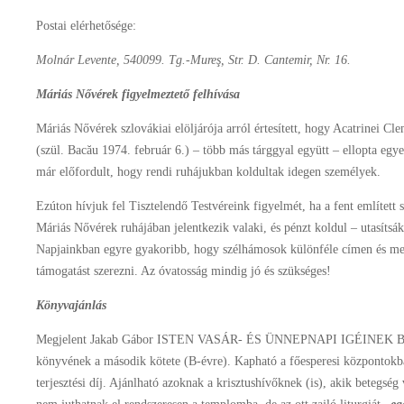
Postai elérhetősége:
Molnár Levente, 540099. Tg.-Mureş, Str. D. Cantemir, Nr. 16.
Máriás Nővérek figyelmeztető felhívása
Máriás Nővérek szlovákiai elöljárója arról értesített, hogy Acatrinei C
(szül. Bacău 1974. február 6.) – több más tárggyal együtt – ellopta eg
már előfordult, hogy rendi ruhájukban koldultak idegen személyek.
Ezúton hívjuk fel Tisztelendő Testvéreink figyelmét, ha a fent említett 
Máriás Nővérek ruhájában jelentkezik valaki, és pénzt koldul – utasítsák
Napjainkban egyre gyakoribb, hogy szélhámosok különféle címen és me
támogatást szerezni. Az óvatosság mindig jó és szükséges!
Könyvajánlás
Megjelent Jakab Gábor ISTEN VASÁR- ÉS ÜNNEPNAPI IGÉINEK
könyvének a második kötete (B-évre). Kapható a főesperesi központokba
terjesztési díj. Ajánlható azoknak a krisztushívőknek (is), akik betegség