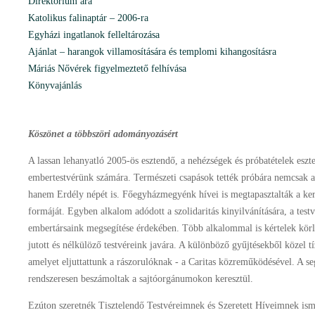
Direktórium ára
Katolikus falinaptár – 2006-ra
Egyházi ingatlanok felleltározása
Ajánlat – harangok villamosítására és templomi kihangosításra
Máriás Nővérek figyelmeztető felhívása
Könyvajánlás
Köszönet a többszöri adományozásért
A lassan lehanyatló 2005-ös esztendő, a nehézségek és próbatételek eszt
embertestvérünk számára. Természeti csapások tették próbára nemcsak a 
hanem Erdély népét is. Főegyházmegyénk hívei is megtapasztalták a ker
formáját. Egyben alkalom adódott a szolidaritás kinyilvánítására, a testv
embertársaink megsegítése érdekében. Több alkalommal is kértelek körl
jutott és nélkülöző testvéreink javára. A különböző gyűjtésekből közel tí
amelyet eljuttattunk a rászorulóknak ‑ a Caritas közreműködésével. A se
rendszeresen beszámoltak a sajtóorgánumokon keresztül.
Ezúton szeretnék Tisztelendő Testvéreimnek és Szeretett Híveimnek ismé