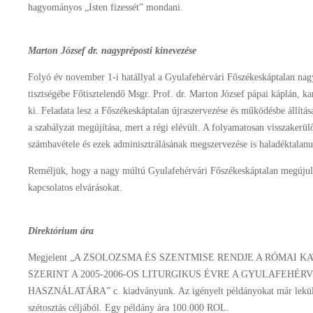
hagyományos „Isten fizessét” mondani.
Marton József dr. nagypréposti kinevezése
Folyó év november 1-i hatállyal a Gyulafehérvári Főszékeskáptalan nag
tisztségébe Főtisztelendő Msgr. Prof. dr. Marton József pápai káplán, 
ki. Feladata lesz a Főszékeskáptalan újraszervezése és működésbe állítá
a szabályzat megújítása, mert a régi elévült. A folyamatosan visszakerül
számbavétele és ezek adminisztrálásának megszervezése is haladéktalanu
Reméljük, hogy a nagy múltú Gyulafehérvári Főszékeskáptalan megújul é
kapcsolatos elvárásokat.
Direktórium ára
Megjelent „A ZSOLOZSMA ÉS SZENTMISE RENDJE A RÓMAI 
SZERINT A 2005-2006-OS LITURGIKUS ÉVRE A GYULAFEHÉ
HASZNÁLATÁRA” c. kiadványunk. Az igényelt példányokat már leküld
szétosztás céljából. Egy példány ára 100.000 ROL.