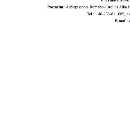
© Gyulafehérvár
Postacím:
Arhiepiscopia Romano-Catolică Alba Iu
Tel.:
+40-258-811.689, +
E-mail: