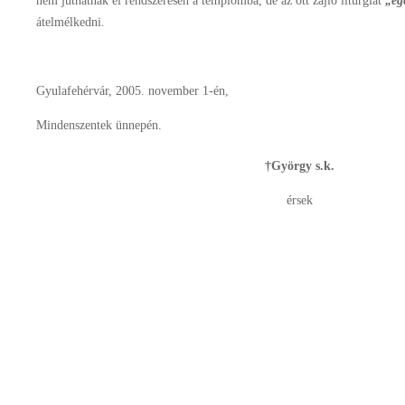
nem juthatnak el rendszeresen a templomba, de az ott zajló liturgiát
„eg
átelmélkedni.
Gyulafehérvár, 2005. november 1-én,
Mindenszentek ünnepén.
†György s.k.
érsek