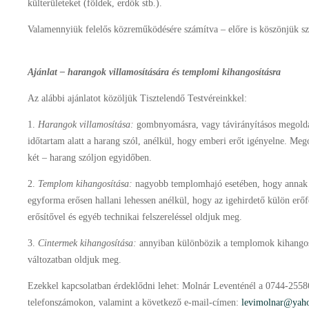
külterületeket (földek, erdők stb.).
Valamennyiük felelős közreműködésére számítva – előre is köszönjük sz
Ajánlat – harangok villamosítására és templomi kihangosításra
Az alábbi ajánlatot közöljük Tisztelendő Testvéreinkkel:
1.
Harangok villamosítása:
gombnyomásra, vagy távirányításos megoldás
időtartam alatt a harang szól, anélkül, hogy emberi erőt igényelne. Me
két – harang szóljon egyidőben.
2.
Templom kihangosítása:
nagyobb templomhajó esetében, hogy annak 
egyforma erősen hallani lehessen anélkül, hogy az igehirdető külön erőf
erősítővel és egyéb technikai felszereléssel oldjuk meg.
3.
Cintermek kihangosítása:
annyiban különbözik a templomok kihangosí
változatban oldjuk meg.
Ezekkel kapcsolatban érdeklődni lehet: Molnár Leventénél a 0744-2558
telefonszámokon, valamint a következő e-mail-címen:
levimolnar@yah