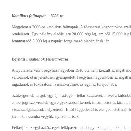
Katolikus falinaptár – 2006-ra
Megjelent a 2006-os katolikus falinaptár. A főesperesi központokba száll
rendeléseit. Egy példány eladási ára 20.000 régi lej, amiből 15.000 lejt
fennmaradó 5.000 lej a naptárt forgalmazó plébániának jár.
Egyházi ingatlanok felleltározása
A Gyulafehérvári Főegyházmegyében 1948 óta nem készült az ingatlanok
változások után jelentősen gyarapodott Főegyházmegyénkben az ingatlan
ingatlanok is fokozatosan visszakerülnek az egyház tulajdonába.
Szükségesnek tartjuk egy új – átfogó – leltár készítését, mivel a külön
emberjogi szervezetek egyre gyakrabban kérnek információt és kimutatás
visszaszolgáltatások helyzetéről. Ettől függetlenül is elengedhetetlenül
javainkat számba vegyük, nyilvántartsuk.
Felkérjük az egyházközségek lelkipásztorait, hogy az ingatlanokkal kap