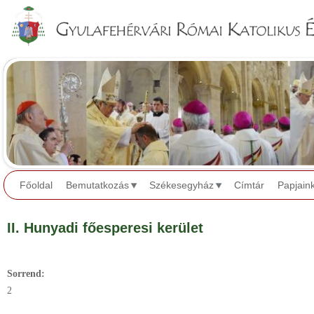
Jump to navigation
Főoldal
Bemutatkozás
Székesegyház
Címtár
Papjain
II. Hunyadi főesperesi kerület
Sorrend:
2