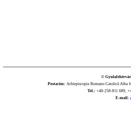
© Gyulafehérvár
Postacím:
Arhiepiscopia Romano-Catolică Alba Iu
Tel.:
+40-258-811.689, +
E-mail: