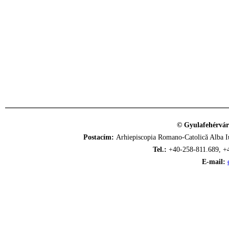
© Gyulafehérvár
Postacím:
Arhiepiscopia Romano-Catolică Alba Iu
Tel.:
+40-258-811.689, +
E-mail: