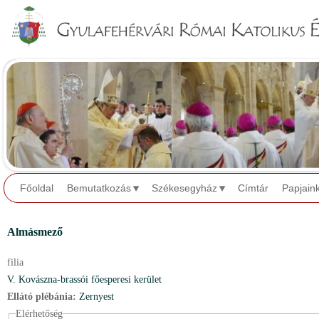
Jump to navigation
Főoldal
Bemutatkozás
Székesegyház
Címtár
Papjain
Almásmező
filia
V. Kovászna-brassói főesperesi kerület
Ellátó plébánia:
Zernyest
Elérhetőség