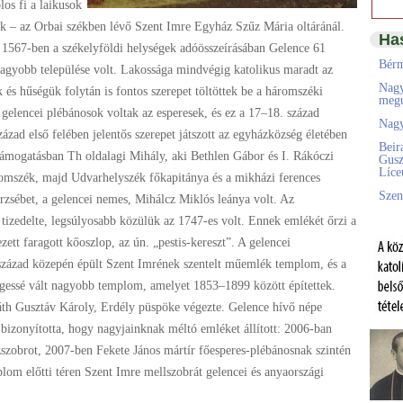
los fi a laikusok
tak – az Orbai székben lévő Szent Imre Egyház Szűz Mária oltáránál.
Ha
. 1567-ben a székelyföldi helységek adóösszeírásában Gelence 61
Bérm
nagyobb települése volt. Lakossága mindvégig katolikus maradt az
Nagy
s hűségük folytán is fontos szerepet töltöttek be a háromszéki
megú
elencei plébánosok voltak az esperesek, és ez a 17–18. század
Nagy
zad első felében jelentős szerepet játszott az egyházközség életében
Beir
 támogatásban Th oldalagi Mihály, aki Bethlen Gábor és I. Rákóczi
Gusz
Líc
omszék, majd Udvarhelyszék főkapitánya és a mikházi ferences
Szen
Erzsébet, a gelencei nemes, Mihálcz Miklós leánya volt. Az
 tizedelte, legsúlyosabb közülük az 1747-es volt. Ennek emlékét őrzi a
ett faragott kőoszlop, az ún. „pestis-kereszt”. A gelencei
század közepén épült Szent Imrének szentelt műemlék templom, és a
gessé vált nagyobb templom, amelyet 1853–1899 között építettek.
láth Gusztáv Károly, Erdély püspöke végezte. Gelence hívő népe
 bizonyította, hogy nagyjainknak méltó emléket állított: 2006-ban
zobrot, 2007-ben Fekete János mártír főesperes-plébánosnak szintén
lom előtti téren Szent Imre mellszobrát gelencei és anyaországi