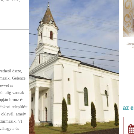
vethető össze,
rmazik. Gelence
vvel is
ről alig vannak
apján bronz és
épkori települést
i oklevél, amely
származik. VI.
váhagyta és