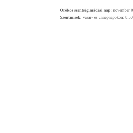
Örökös szentségimádási nap:
november
0
Szentmisék:
vasár- és ünnepnapokon: 8,30;