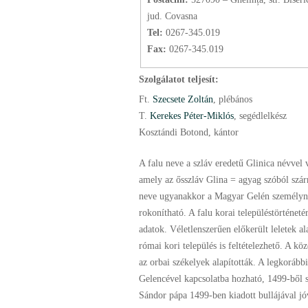
jud. Covasna
Tel:
0267-345.019
Fax:
0267-345.019
Szolgálatot teljesít:
Ft.
Szecsete Zoltán
, plébános
T.
Kerekes Péter-Miklós
, segédlelkész
Kosztándi Botond, kántor
A falu neve a szláv eredetű Glinica névvel 
amely az ősszláv Glina = agyag szóból szá
neve ugyanakkor a Magyar Gelén személyné
rokonítható. A falu korai településtörténeté
adatok. Véletlenszerűen előkerült leletek al
római kori település is feltételezhető. A köz
az orbai székelyek alapították. A legkorább
Gelencével kapcsolatba hozható, 1499-ből 
Sándor pápa 1499-ben kiadott bullájával jó