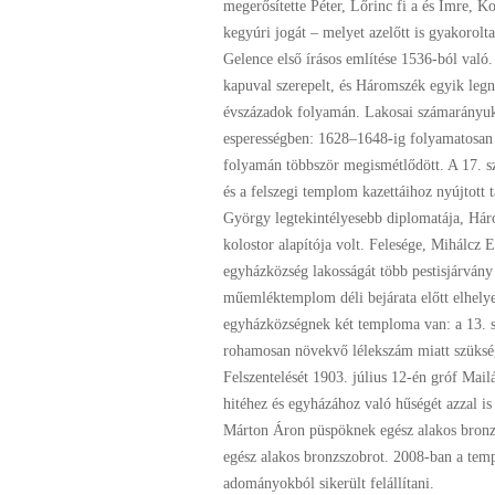
megerősítette Péter, Lőrinc fi a és Imre, Ko
kegyúri jogát – melyet azelőtt is gyakorol
Gelence első írásos említése 1536-ból való
kapuval szerepelt, és Háromszék egyik leg
évszázadok folyamán. Lakosai számarányuk é
esperességben: 1628–1648-ig folyamatosan g
folyamán többször megismétlődött. A 17. szá
és a felszegi templom kazettáihoz nyújtott
György legtekintélyesebb diplomatája, Hár
kolostor alapítója volt. Felesége, Mihálcz 
egyházközség lakosságát több pestisjárvány
műemléktemplom déli bejárata előtt elhelyez
egyházközségnek két temploma van: a 13. 
rohamosan növekvő lélekszám miatt szüksé
Felszentelését 1903. július 12-én gróf Mai
hitéhez és egyházához való hűségét azzal is
Márton Áron püspöknek egész alakos bronzs
egész alakos bronzszobrot. 2008-ban a temp
adományokból sikerült felállítani.