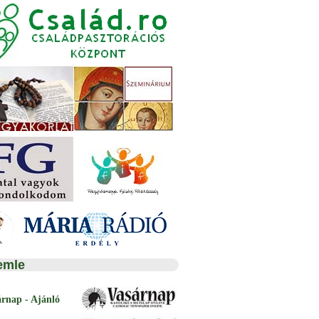
emle
árnap - Ajánló