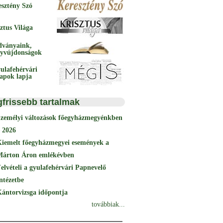
esztény Szó
ztus Világa
dványaink,
yvújdonságok
ulafehérvári
papok lapja
gfrissebb tartalmak
Személyi változások főegyházmegyénkben
 2026
Kiemelt főegyházmegyei események a
Márton Áron emlékévben
elvételi a gyulafehérvári Papnevelő
ntézetbe
ántorvizsga időpontja
továbbiak...