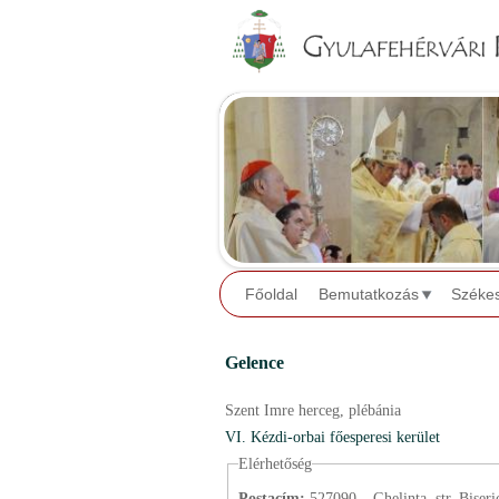
Főoldal
Bemutatkozás
Széke
Gelence
Szent Imre herceg,
plébánia
VI. Kézdi-orbai főesperesi kerület
Elérhetőség
Postacím:
527090 – Ghelința, str. Bisericii, nr. 726.,