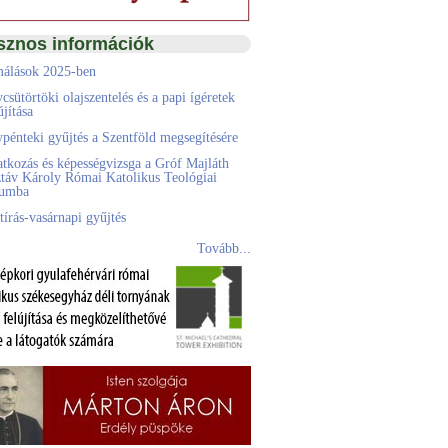
sznos információk
álások 2025-ben
csütörtöki olajszentelés és a papi ígéretek
jítása
pénteki gyűjtés a Szentföld megsegítésére
atkozás és képességvizsga a Gróf Majláth
táv Károly Római Katolikus Teológiai
eumba
tírás-vasárnapi gyűjtés
Tovább...