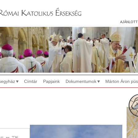
Jump to navigation
ajánlott
segyház
Címtár
Papjaink
Dokumentumok
Márton Áron pü