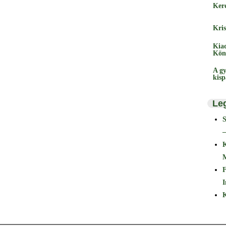
Ker
Kris
Kia
Kön
A gy
kis
Le
–
F
I
K