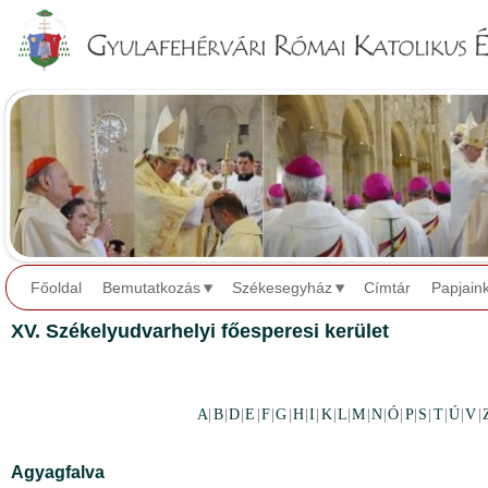
Jump to navigation
Főoldal
Bemutatkozás
Székesegyház
Címtár
Papjain
XV. Székelyudvarhelyi főesperesi kerület
A
|
B
|
D
|
E
|
F
|
G
|
H
|
I
|
K
|
L
|
M
|
N
|
Ó
|
P
|
S
|
T
|
Ú
|
V
|
Agyagfalva