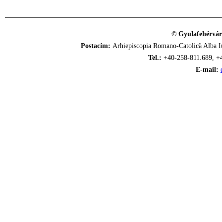
© Gyulafehérvár
Postacím:
Arhiepiscopia Romano-Catolică Alba Iu
Tel.:
+40-258-811.689, +
E-mail: