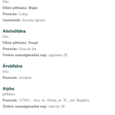
filia
Ellátó plébánia:
Bögöz
Postacím:
Lutița
Szentmisék:
havonta egyszer
Alsósófalva
filia
Ellátó plébánia:
Parajd
Postacím:
Ocna de Jos
Örökös szentségimádási nap:
augusztus
29.
Árvátfalva
filia
Postacím:
Arvățeni
Atyha
plébánia
Postacím:
537061 – Atia, str. Aluniș, nr. 35., jud. Harghita
Örökös szentségimádási nap:
március
30.