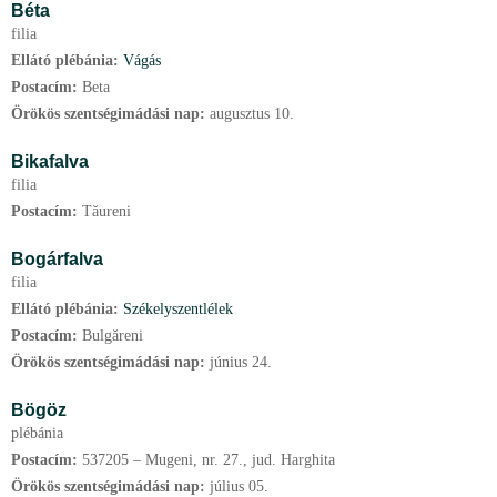
Béta
filia
Ellátó plébánia:
Vágás
Postacím:
Beta
Örökös szentségimádási nap:
augusztus
10.
Bikafalva
filia
Postacím:
Tăureni
Bogárfalva
filia
Ellátó plébánia:
Székelyszentlélek
Postacím:
Bulgăreni
Örökös szentségimádási nap:
június
24.
Bögöz
plébánia
Postacím:
537205 – Mugeni, nr. 27., jud. Harghita
Örökös szentségimádási nap:
július
05.