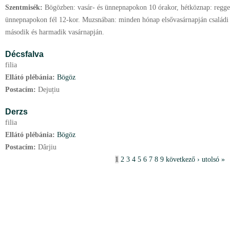
Szentmisék:
Bögözben: vasár- és ünnepnapokon 10 órakor, hétköznap: reggel
ünnepnapokon fél 12-kor. Muzsnában: minden hónap elsővasárnapján családi
második és harmadik vasárnapján.
Décsfalva
filia
Ellátó plébánia:
Bögöz
Postacím:
Dejuțiu
Derzs
filia
Ellátó plébánia:
Bögöz
Postacím:
Dârjiu
O
1
2
3
4
5
6
7
8
9
következő ›
utolsó »
l
d
a
l
a
k